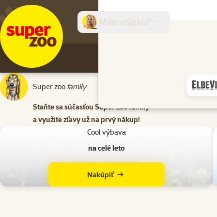
Máte otázku?
E-sh
Super zoo
family
Zľava za regi
prvý nákup
Staňte sa súčasťou Super zoo
family
a využite zľavy už na prvý nákup!
Cool výbava
na celé leto
Nakúpiť