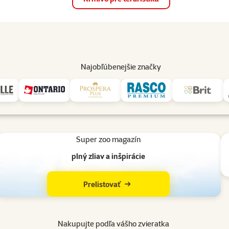
op
Akcie a zľavy
Predajne
Služby
Poradňa
Pomáh
82
Najobľúbenejšie značky
stráciu 10% na
Nižšie ceny pre členov
100
family
klubu
krm
Super zoo magazín
plný zliav a inšpirácie
Prelistovať
Nakupujte podľa vášho zvieratka