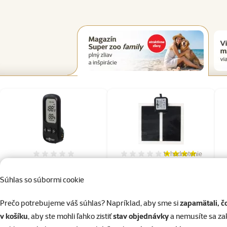
1×
hodnotenie
Hodnotenie 0%
Hodnotenie 80%, poč
Repti Planet vnútorný
Repti Planet Podložka
teplomer
výhrevná Superior 5W 14x15
Súhlas so súbormi cookie
cm
Prečo potrebujeme váš súhlas? Napríklad, aby sme si
zapamätali, č
Bežná cena 25,99 €
Bežná cena 21,99 €
v košíku
, aby ste mohli ľahko zistiť
stav objednávky
a nemusíte sa z
20,79 €
17,59 €
family
cena
family
cena