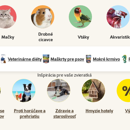
Drobné
Mačky
Vtáky
Akvaristi
cicavce
Veterinárne diéty
Maškrty pre psov
Mokré krmivo
Inšpirácia pre vaše zvieratká
 se
Proti horúčave a
Zdravie a
Hmyzie hotely
Vý
ov
prehriatiu
staroslivosť