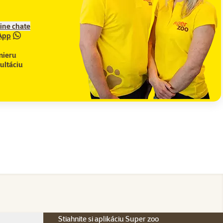
line chate
App
mieru
ultáciu
Stiahnite si aplikáciu Super zoo