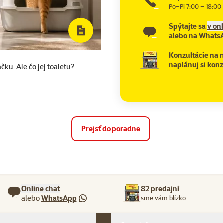
Po–Pi 7:00 – 18:00
Spýtajte sa
v on
alebo na
Whats
Konzultácie na 
naplánuj si konz
čku. Ale čo jej toaletu?
Prejsť do poradne
Online chat
82 predajní
alebo
WhatsApp
sme vám blízko