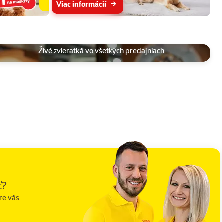
Viac informácií
Živé zvieratká vo všetkých predajniach
ť?
re vás