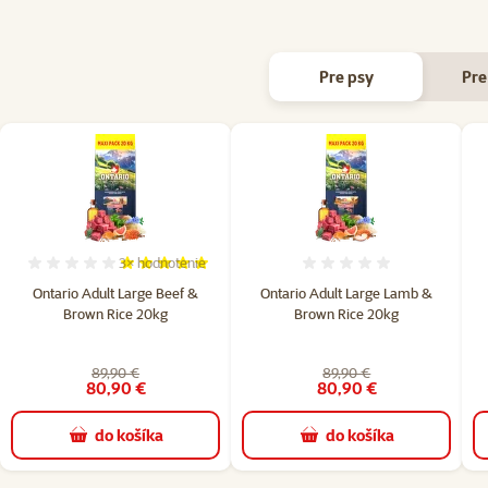
Pre psy
Pre
3×
hodnotenie
Hodnotenie 100%, počet hodnotení: 3
Hodnotenie 0%
Ontario Adult Large Beef &
Ontario Adult Large Lamb &
Brown Rice 20kg
Brown Rice 20kg
89,90 €
89,90 €
80,90 €
80,90 €
do košíka
do košíka