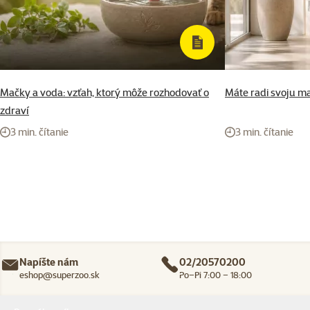
Mačky a voda: vzťah, ktorý môže rozhodovať o
Máte radi svoju ma
zdraví
3 min. čítanie
3 min. čítanie
Napíšte nám
02/20570200
eshop@superzoo.sk
Po–Pi 7:00 – 18:00
Menu v pätičke