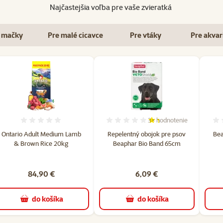
Najčastejšia voľba pre vaše zvieratká
 mačky
Pre malé cicavce
Pre vtáky
Pre akvar
3×
hodnotenie
Hodnotenie 0%
Hodnotenie 27%, počet 
Ontario Adult Medium Lamb
Repelentný obojok pre psov
Bea
& Brown Rice 20kg
Beaphar Bio Band 65cm
84,90 €
6,09 €
do košíka
do košíka