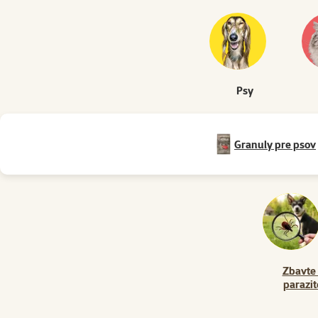
Psy
Granuly pre psov
Zbavte
parazit