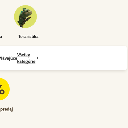
ka
Teraristika
Všetky
Plávajúce
kategórie
predaj