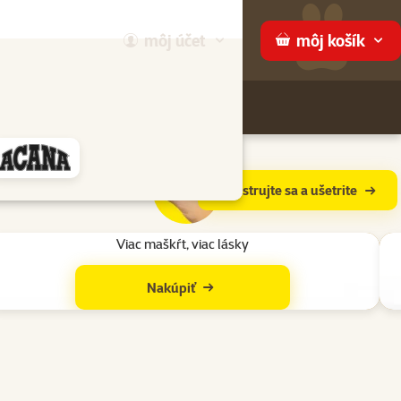
môj
účet
môj
košík
Hľadaj
ame
% záruka chutnosti
Registrujte sa a ušetrite
iva
Viac maškŕt, viac lásky
Nakúpiť