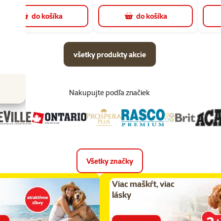
do košíka
do košíka
všetky produkty akcie
Nakupujte podľa značiek
Všetky značky
Viac maškŕt, viac
lásky