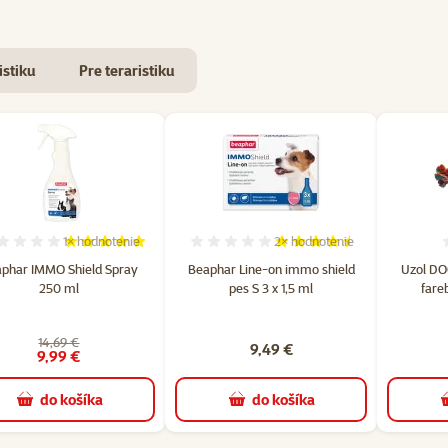
istiku
Pre teraristiku
1×
hodnotenie
2×
hodnotenie
hodnotení: 3
Hodnotenie 100%, počet hodnotení: 1
Hodnotenie 90%, počet hod
phar IMMO Shield Spray
Beaphar Line-on immo shield
Uzol DO
250 ml
pes S 3 x 1,5 ml
fare
14,69 €
9,49 €
9,99 €
do košíka
do košíka