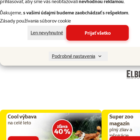
prihlasovať, aby sme vás neobťažovali
nevhodnou reklamou
.
do košíka
do košíka
Ďakujeme,
s vašimi údajmi budeme zaobchádzať s rešpektom
.
Zásady používania súborov cookie
Len nevyhnutné
Prijať všetko
Podrobné nastavenia
Cool výbava
Super zoo
na celé leto
magazín
plný zliav a
inšpirácie