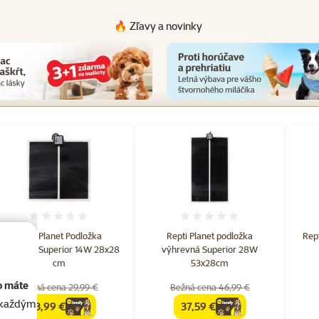
🔥 Zľavy a novinky
et hodnotení: 1
Hodnotenie 0%
Hodnotenie 0%
Repti Planet Podložka
Repti Planet podložka
Rept
výhrevná Superior 14W 28x28
výhrevná Superior 28W
cm
53x28cm
o máte
Bežná cena 29,99 €
Bežná cena 46,99 €
akaždým
23,99 €
37,59 €
family
cena
family
cena