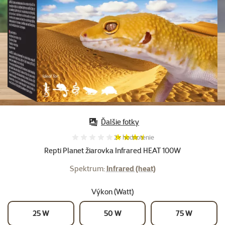
Ďalšie fotky
Hodnotenie 70%, počet hodnotení:
2×
hodnotenie
Repti Planet žiarovka Infrared HEAT 100W
Spektrum:
Infrared (heat)
Výkon (Watt)
25 W
50 W
75 W