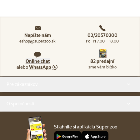
Napíšte nám
02/20570200
eshop@superzoo.sk
Po–Pi 7:00 – 18:00
Online chat
82 predajní
alebo
WhatsApp
sme vám blízko
Menu v pätičke
Pre zákazníkov
O spoločnosti
Stiahnite si aplikáciu Super zoo