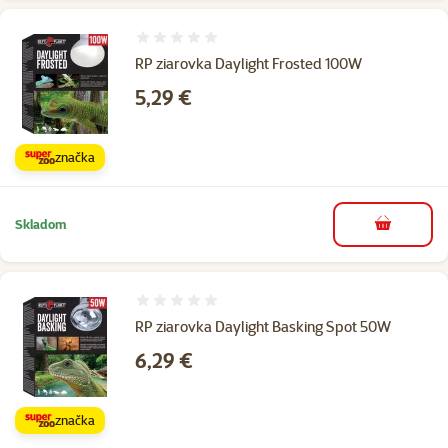
Hodnotenie 0%
RP ziarovka Daylight Frosted 100W
Cena
5,29 €
značka
Skladom
do košíka
Hodnotenie 0%
RP ziarovka Daylight Basking Spot 50W
Cena
6,29 €
značka