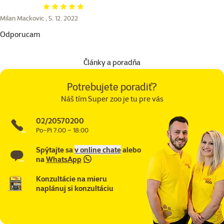
Hodnotenie 100%
Milan Mackovic ,
5. 12. 2022
Odporucam
Články a poradňa
Potrebujete poradiť?
Náš tím Super zoo je tu pre vás
02/20570200
Po–Pi 7:00 – 18:00
Spýtajte sa
v online chate
alebo
na
WhatsApp
Konzultácie na mieru
naplánuj si konzultáciu