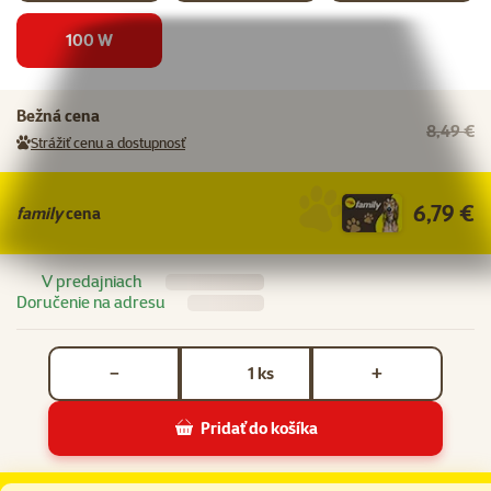
100 W
Bežná cena
8,49 €
Strážiť cenu a dostupnosť
6,79 €
family
cena
V predajniach
Doručenie na adresu
Počet kusov *
ks
−
+
Pridať do košíka