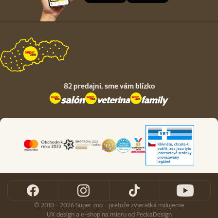
82 predajní,
sme vám blízko
© 2010 - 2026 Super zoo - pretože zvieratká milujeme
UX design
a
e-shop na mieru
od
PeckaDesign