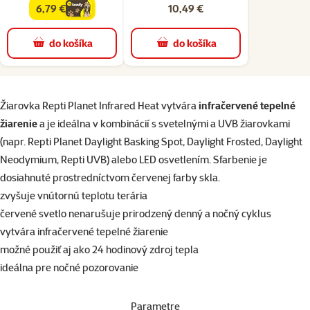
6,79 €
10,49 €
family
cena
do košíka
do košíka
superzoo.product.detail.content
Žiarovka Repti Planet Infrared Heat vytvára
infračervené tepelné
žiarenie
a je ideálna v kombinácií s svetelnými a UVB žiarovkami
(napr. Repti Planet Daylight Basking Spot, Daylight Frosted, Daylight
Neodymium, Repti UVB) alebo LED osvetlením. Sfarbenie je
dosiahnuté prostredníctvom červenej farby skla.
zvyšuje vnútornú teplotu terária
červené svetlo nenarušuje prirodzený denný a nočný cyklus
vytvára infračervené tepelné žiarenie
možné použiť aj ako 24 hodinový zdroj tepla
ideálna pre nočné pozorovanie
Parametre