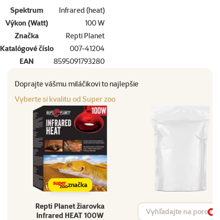
Spektrum
Infrared (heat)
Výkon (Watt)
100 W
Značka
Repti Planet
Katalógové číslo
007-41204
EAN
8595091793280
Doprajte vášmu miláčikovi to najlepšie
Vyberte si kvalitu od Super zoo
značka
Repti Planet žiarovka
Vyhľadávanie produktu
Infrared HEAT 100W
Vy