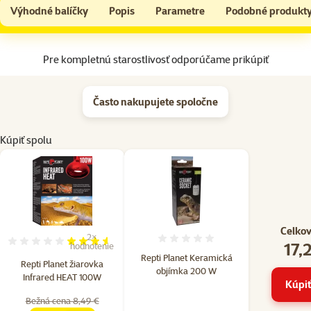
Repti Planet žiarovka Infrared HEAT 100W
Do košíka
Výhodné balíčky
Popis
Parametre
Podobné produkt
Na začiatok stránky
Pre kompletnú starostlivosť odporúčame prikúpiť
Často nakupujete spoločne
Kúpiť spolu
Celkov
2×
Hodnotenie 0%
17,
Hodnotenie 70%, počet hodnotení: 2
hodnotenie
Repti Planet Keramická
Repti Planet žiarovka
objímka 200 W
Infrared HEAT 100W
Kúpiť
Bežná cena 8,49 €