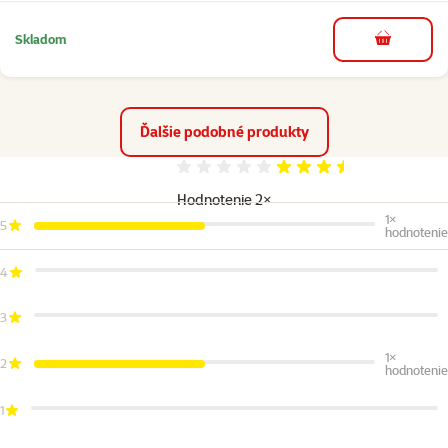
Skladom
do košíka
Ďalšie podobné produkty
Hodnotenie 70%
Hodnotenie 2×
1×
5
hodnotenie
4
3
1×
2
hodnotenie
1