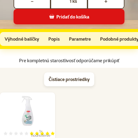
ks
−
+
Pridať do košíka
I Love Pets Deka jednovrstvová 100x75 cm hnedá packa A55
Do košíka
Výhodné balíčky
Popis
Parametre
Podobné produkt
Na začiatok stránky
Pre kompletnú starostlivosť odporúčame prikúpiť
Čistiace prostriedky
1×
Hodnotenie 100%, počet hodnotení: 1
hodnotenie