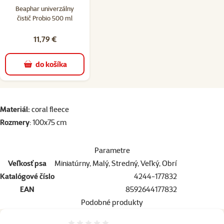
Beaphar univerzálny
čistič Probio 500 ml
11,79 €
do košíka
superzoo.product.detail.content
Materiál:
coral fleece
Rozmery
: 100x75 cm
Parametre
Veľkosť psa
Miniatúrny, Malý, Stredný, Veľký, Obrí
Katalógové číslo
4244-177832
EAN
8592644177832
Podobné produkty