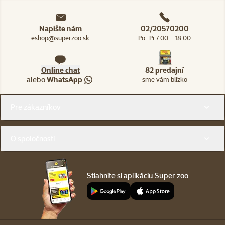
Napíšte nám
02/20570200
eshop@superzoo.sk
Po–Pi 7:00 – 18:00
Online chat
82 predajní
alebo
WhatsApp
sme vám blízko
Menu v pätičke
Pre zákazníkov
O spoločnosti
Stiahnite si aplikáciu Super zoo