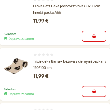
Hodnotenie 0%
I Love Pets Deka jednovrstvová 80x50 cm
hnedá packa A55
Cena
11,99 €
Skladom
do košíka
Doprava zadarmo
Hodnotenie 0%
Trixie deka Barnex béžová s čiernymi packami
150*100 cm
Cena
11,99 €
Skladom
do košíka
Doprava zadarmo