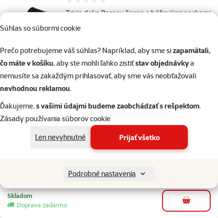
Hodnotenie 0%
Trixie deka Barnex čierna s béžovými packami
150*100 cm
Súhlas so súbormi cookie
Cena
11,99 €
Prečo potrebujeme váš súhlas? Napríklad, aby sme si
zapamätali,
čo máte v košíku
, aby ste mohli ľahko zistiť
stav objednávky
a
Skladom
nemusíte sa zakaždým prihlasovať, aby sme vás neobťažovali
do košíka
Doprava zadarmo
nevhodnou reklamou
.
Ďakujeme,
s vašimi údajmi budeme zaobchádzať s rešpektom
.
Hodnotenie 0%
Zásady používania súborov cookie
Deka Laslo flisova 100x70cm bezova
Cena
11,59 €
Len nevyhnutné
Prijať všetko
💥 Výpredaj
Podrobné nastavenia
Skladom
do košíka
Doprava zadarmo