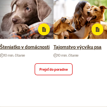
Šteniatko v domácnosti
Tajomstvo výcviku psa
10 min. čítanie
10 min. čítanie
Prejsť do poradne