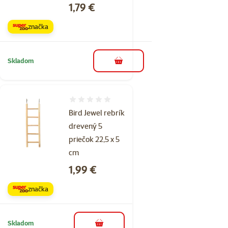
Cena
1,79 €
značka
Skladom
do košíka
Hodnotenie 0%
Bird Jewel rebrík
drevený 5
priečok 22,5 x 5
cm
Cena
1,99 €
značka
Skladom
do košíka