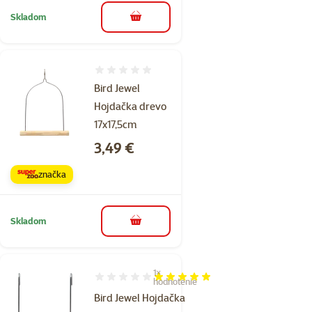
Skladom
do košíka
Hodnotenie 0%
Bird Jewel
Hojdačka drevo
17x17,5cm
Cena
3,49 €
značka
Skladom
do košíka
1×
Hodnotenie 100%, počet hodnotení: 1
hodnotenie
Bird Jewel Hojdačka