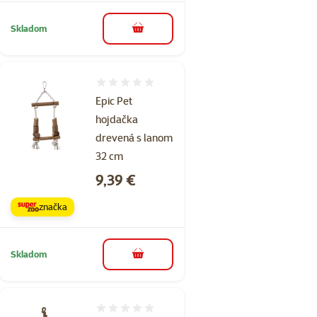
Skladom
do košíka
Hodnotenie 0%
Epic Pet
hojdačka
drevená s lanom
32 cm
Cena
9,39 €
značka
Skladom
do košíka
Hodnotenie 0%