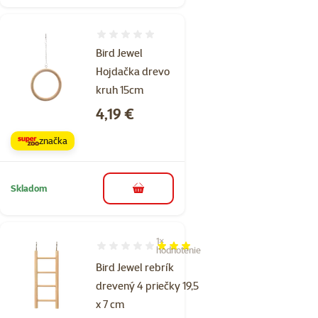
Hodnotenie 0%
Bird Jewel
Hojdačka drevo
kruh 15cm
Cena
4,19 €
značka
Skladom
do košíka
1×
Hodnotenie 60%, počet hodnotení: 1
hodnotenie
Bird Jewel rebrík
drevený 4 priečky 19,5
x 7 cm