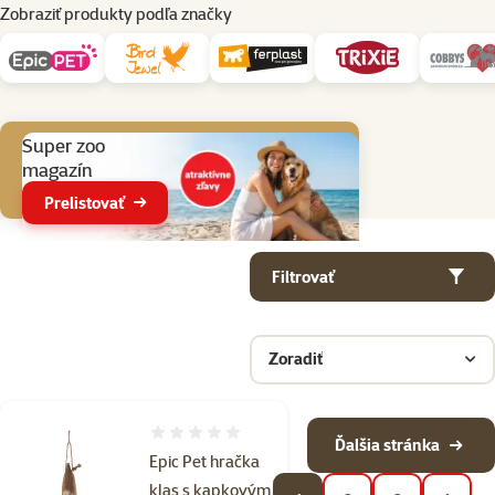
Zobraziť produkty podľa značky
Aktuálne akcie
Super zoo
magazín
Prelistovať
Parametrický filter
Vybrané filtre
Produkty v kategorii Hračky pre korely, andulky a iné papagáje
Filtrovať
Zoradiť
Hodnotenie 0%
Ďalšia stránka
Epic Pet hračka
klas s kapkovým