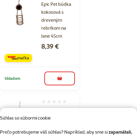
Epic Pet búdka
kokosová s
dreveným
rebríkom na
lane 45cm
Cena
8,39 €
značka
Skladom
do košíka
Hodnotenie 0%
Epic pet hračka
závesná
Súhlas so súbormi cookie
drevená so
Prečo potrebujeme váš súhlas? Napríklad, aby sme si
zapamätali,
zvončekom 30 x