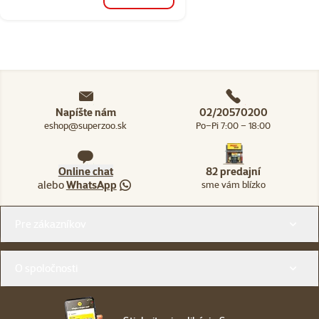
Napíšte nám
02/20570200
eshop@superzoo.sk
Po–Pi 7:00 – 18:00
Online chat
82 predajní
alebo
WhatsApp
sme vám blízko
Menu v pätičke
Pre zákazníkov
O spoločnosti