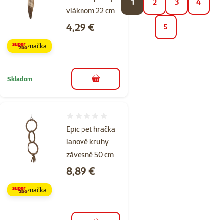
1
2
3
4
vláknom 22 cm
Cena
4,29 €
5
značka
Skladom
do košíka
Hodnotenie 0%
Epic pet hračka
lanové kruhy
závesné 50 cm
Cena
8,89 €
značka