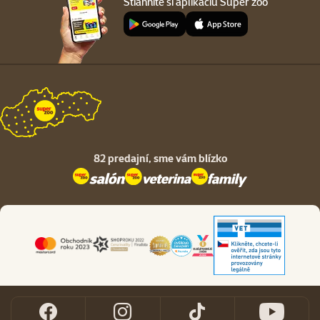
Stiahnite si aplikáciu Super zoo
82 predajní,
sme vám blízko