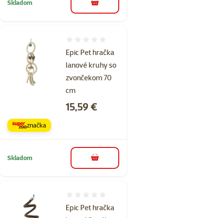
Skladom
do košíka
Hodnotenie 0%
Epic Pet hračka
lanové kruhy so
zvončekom 70
cm
Cena
15,59 €
značka
Skladom
do košíka
Hodnotenie 0%
Epic Pet hračka