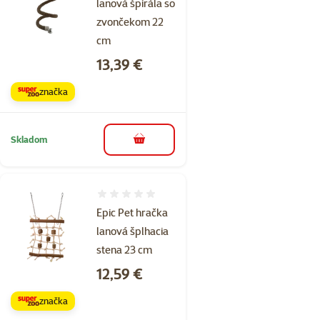
lanová špirála so
zvončekom 22
cm
Cena
13,39 €
značka
Skladom
do košíka
Hodnotenie 0%
Epic Pet hračka
lanová šplhacia
stena 23 cm
Cena
12,59 €
značka