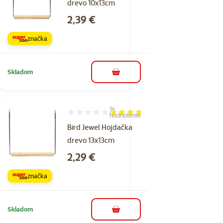
drevo 10x13cm
Cena
2,39 €
značka
Skladom
do košíka
1×
Hodnotenie 80%, počet hodnotení: 1
hodnotenie
Bird Jewel Hojdačka
drevo 13x13cm
Cena
2,29 €
značka
Skladom
do košíka