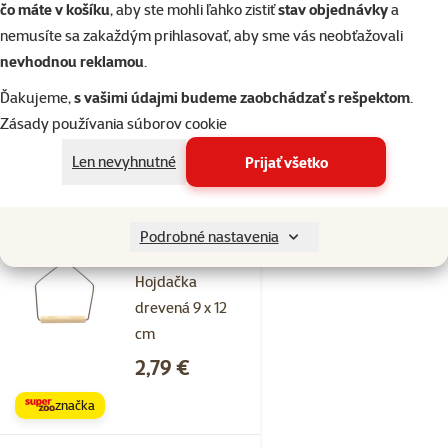
čo máte v košíku
, aby ste mohli ľahko zistiť
stav objednávky
a
12 cm
nemusíte sa zakaždým prihlasovať, aby sme vás neobťažovali
Cena
12,49 €
nevhodnou reklamou
.
značka
Ďakujeme,
s vašimi údajmi budeme zaobchádzať s rešpektom
.
Zásady používania súborov cookie
Skladom
do košíka
Len nevyhnutné
Prijať všetko
Hodnotenie 0%
Podrobné nastavenia
Bird Jewel
Hojdačka
drevená 9 x 12
cm
Cena
2,79 €
značka