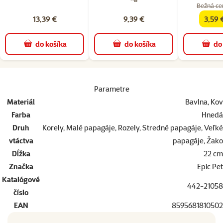
Bežná ce
13,39 €
9,39 €
3,59 
famil
do košíka
do košíka
do
superzoo.product.detail.content
Parametre
Materiál
Bavlna, Kov
Farba
Hnedá
Druh
Korely, Malé papagáje, Rozely, Stredné papagáje, Veľké
vtáctva
papagáje, Žako
Dĺžka
22 cm
Značka
Epic Pet
Katalógové
442-21058
číslo
EAN
8595681810502