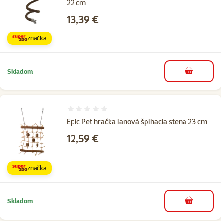
22 cm
Cena
13,39 €
značka
Skladom
do košíka
Hodnotenie 0%
Epic Pet hračka lanová šplhacia stena 23 cm
Cena
12,59 €
značka
Skladom
do košíka