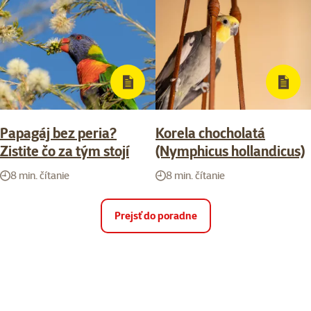
Papagáj bez peria?
Korela chocholatá
Zistite čo za tým stojí
(Nymphicus hollandicus)
8 min. čítanie
8 min. čítanie
Prejsť do poradne