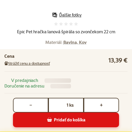
Ďalšie fotky
Hodnotenie 0%
Epic Pet hračka lanová špirála so zvončekom 22 cm
Materiál:
Bavlna, Kov
Cena
13,39 €
Strážiť cenu a dostupnosť
V predajniach
Doručenie na adresu
Počet kusov *
ks
−
+
Pridať do košíka