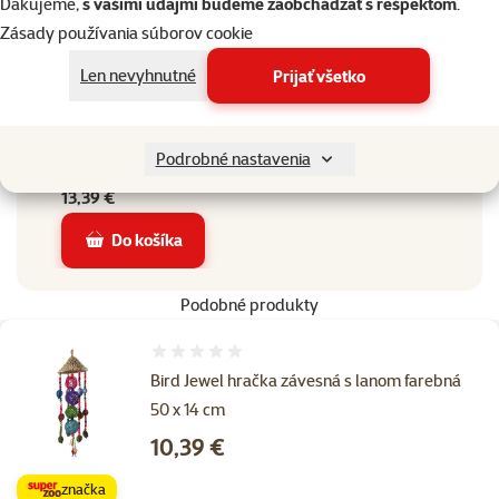
Ďakujeme,
s vašimi údajmi budeme zaobchádzať s rešpektom
.
Korely, Malé papagáje,
Zásady používania súborov cookie
Druh vtáctva
Rozely, Stredné papagáje,
Len nevyhnutné
Prijať všetko
Veľké papagáje, Žako
Dĺžka
Dĺžka
22 cm
Podrobné nastavenia
Bežná cena
Bežná cena
13,39 €
Do košíka
Podobné produkty
Hodnotenie 0%
Bird Jewel hračka závesná s lanom farebná
50 x 14 cm
Cena
10,39 €
značka