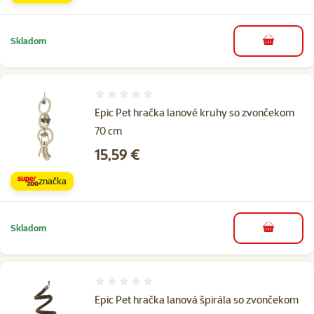
Skladom
do košíka
Hodnotenie 0%
Epic Pet hračka lanové kruhy so zvončekom
70 cm
Cena
15,59 €
značka
Skladom
do košíka
Hodnotenie 0%
Epic Pet hračka lanová špirála so zvončekom