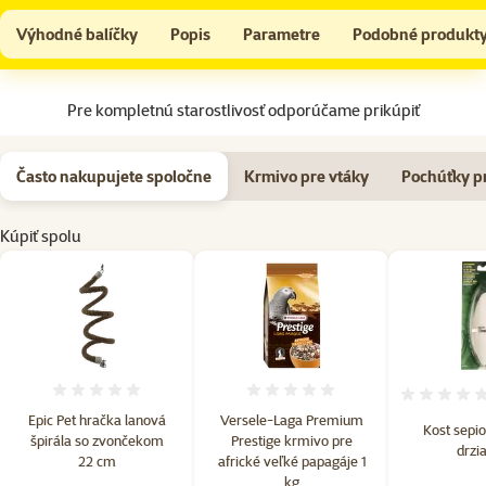
Epic Pet hračka lanová špirála so zvončekom 22 cm
Do košíka
Výhodné balíčky
Popis
Parametre
Podobné produkt
Na začiatok stránky
Pre kompletnú starostlivosť odporúčame prikúpiť
Často nakupujete spoločne
Krmivo pre vtáky
Pochúťky p
Kúpiť spolu
Hodnotenie 0%
Hodnotenie 0%
Epic Pet hračka lanová
Versele-Laga Premium
Kost sepio
špirála so zvončekom
Prestige krmivo pre
drzi
22 cm
africké veľké papagáje 1
kg