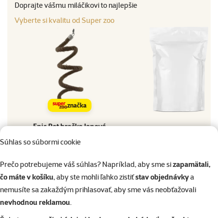
Doprajte vášmu miláčikovi to najlepšie
Vyberte si kvalitu od Super zoo
značka
Epic Pet hračka lanová
Vyhľadávanie produktu
špirála so zvončekom 22
Súhlas so súbormi cookie
Vy
cm
Prečo potrebujeme váš súhlas? Napríklad, aby sme si
zapamätali,
Materiál
Materiál
čo máte v košíku
, aby ste mohli ľahko zistiť
stav objednávky
a
Bavlna, Kov
nemusíte sa zakaždým prihlasovať, aby sme vás neobťažovali
Farba
Farba
nevhodnou reklamou
.
Hnedá
Druh vtáctva