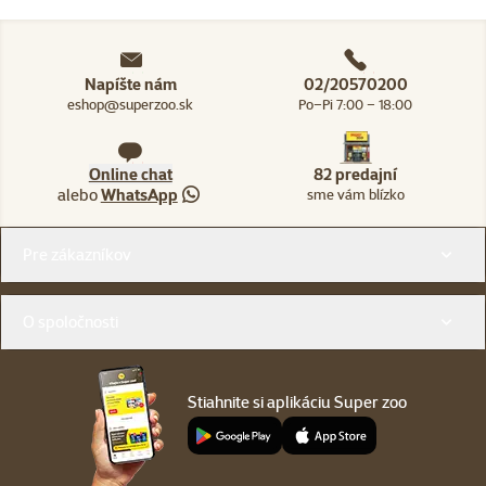
Napíšte nám
02/20570200
eshop@superzoo.sk
Po–Pi 7:00 – 18:00
Online chat
82 predajní
alebo
WhatsApp
sme vám blízko
Menu v pätičke
Pre zákazníkov
O spoločnosti
Stiahnite si aplikáciu Super zoo