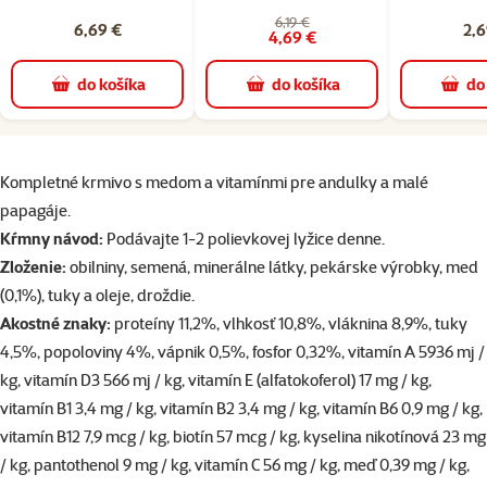
6,19 €
6,69 €
2,6
4,69 €
do košíka
do košíka
do
superzoo.product.detail.content
Kompletné krmivo s medom a vitamínmi pre andulky a malé
papagáje.
Kŕmny návod:
Podávajte 1-2 polievkovej lyžice denne.
Zloženie:
obilniny, semená, minerálne látky, pekárske výrobky, med
(0,1%), tuky a oleje, droždie.
Akostné znaky:
proteíny 11,2%, vlhkosť 10,8%, vláknina 8,9%, tuky
4,5%, popoloviny 4%, vápnik 0,5%, fosfor 0,32%, vitamín A 5936 mj /
kg, vitamín D3 566 mj / kg, vitamín E (alfatokoferol) 17 mg / kg,
vitamín B1 3,4 mg / kg, vitamín B2 3,4 mg / kg, vitamín B6 0,9 mg / kg,
vitamín B12 7,9 mcg / kg, biotín 57 mcg / kg, kyselina nikotínová 23 mg
/ kg, pantothenol 9 mg / kg, vitamín C 56 mg / kg, meď 0,39 mg / kg,