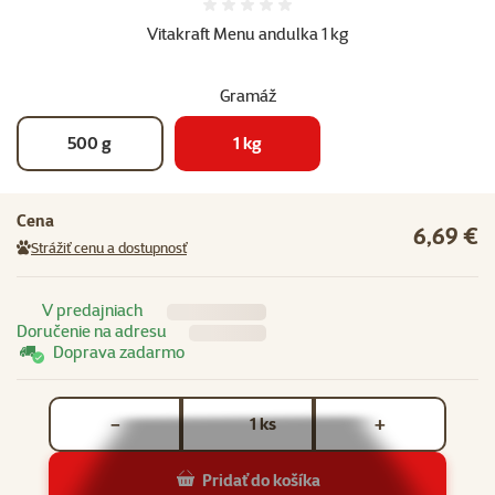
Hodnotenie 0%
Vitakraft Menu andulka 1 kg
Gramáž
500 g
1 kg
Cena
6,69 €
Strážiť cenu a dostupnosť
V predajniach
Doručenie na adresu
Doprava zadarmo
Počet kusov *
ks
−
+
Pridať do košíka