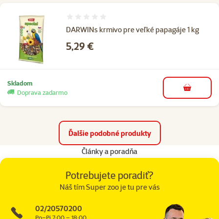
Hodnotenie 0%
DARWINs krmivo pre veľké papagáje 1 kg
Cena
5,29 €
Skladom
do košíka
Doprava zadarmo
Ďalšie podobné produkty
Články a poradňa
Potrebujete poradiť?
Náš tím Super zoo je tu pre vás
02/20570200
Po–Pi 7:00 – 18:00