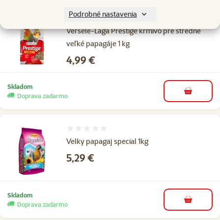
Podrobné nastavenia
1×
hodnotenie
Hodnotenie 100%, počet hodnotení: 1
Versele-Laga Prestige krmivo pre stredne
veľké papagáje 1 kg
Cena
4,99 €
Skladom
do košíka
Doprava zadarmo
Hodnotenie 0%
Velky papagaj special 1kg
Cena
5,29 €
Skladom
do košíka
Doprava zadarmo