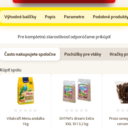
Vitakraft Menu andulka 1 kg
Do košíka
Výhodné balíčky
Popis
Parametre
Podobné produkt
Na začiatok stránky
Pre kompletnú starostlivosť odporúčame prikúpiť
Často nakupujete spoločne
Pochúťky pre vtáky
Hračky pr
Kúpiť spolu
Hodnotenie 0%
Hodnotenie 0%
Vitakraft Menu andulka
Drť Pet's dream Extra
Proso seneg
1 kg
XXL 10 l 3,2 kg
cerven