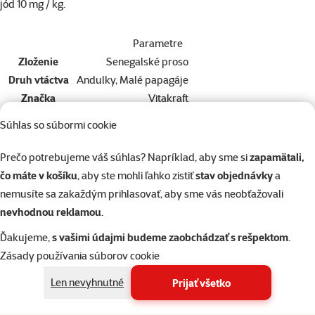
jód 10 mg / kg.
Parametre
Zloženie
Senegalské proso
Druh vtáctva
Andulky, Malé papagáje
Značka
Vitakraft
Katalógové číslo
492-21444
Súhlas so súbormi cookie
EAN
4008239181022
Podobné produkty
Prečo potrebujeme váš súhlas? Napríklad, aby sme si
zapamätali,
čo máte v košíku
, aby ste mohli ľahko zistiť
stav objednávky
a
Hodnotenie 0%
nemusíte sa zakaždým prihlasovať, aby sme vás neobťažovali
Versele-laga Premium Prestige krmivo pre
nevhodnou reklamou
.
drobné exoty 1 kg
Ďakujeme,
s vašimi údajmi budeme zaobchádzať s rešpektom
.
Cena
5,29 €
Zásady používania súborov cookie
Skladom
Len nevyhnutné
Prijať všetko
do košíka
Doprava zadarmo