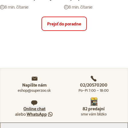
8 min. čítanie
8 min. čítanie
Prejsť do poradne
Napíšte nám
02/20570200
eshop@superzoo.sk
Po–Pi 7:00 – 18:00
Online chat
82 predajní
alebo
WhatsApp
sme vám blízko
Menu v pätičke