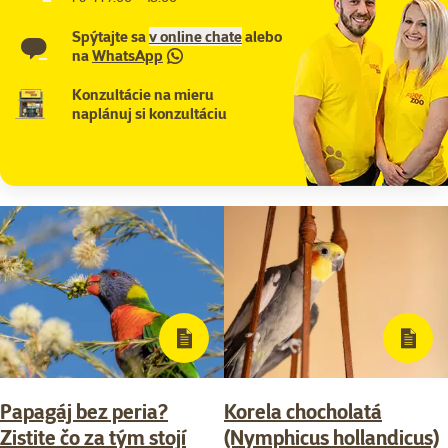
Spýtajte sa
v online chate
alebo
na
WhatsApp
Konzultácie na mieru
naplánuj si konzultáciu
Papagáj bez peria?
Korela chocholatá
Zistite čo za tým stojí
(Nymphicus hollandicus)