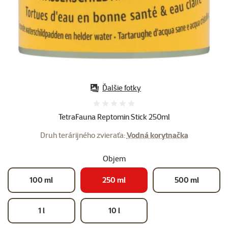
Ďalšie fotky
Hodnotenie 0%
TetraFauna Reptomin Stick 250ml
Druh terárijného zvieraťa:
Vodná korytnačka
Objem
100 ml
250 ml
500 ml
1 l
10 l