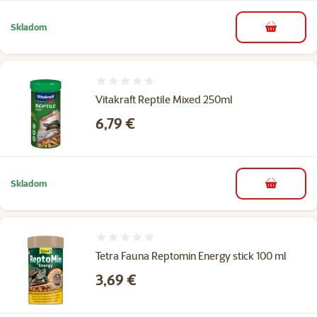
Skladom
do košíka
Hodnotenie 0%
Vitakraft Reptile Mixed 250ml
Cena
6,79 €
Skladom
do košíka
Hodnotenie 0%
Tetra Fauna Reptomin Energy stick 100 ml
Cena
3,69 €