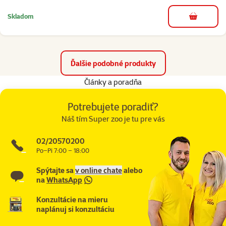
Skladom
do košíka
Ďalšie podobné produkty
Články a poradňa
Potrebujete poradiť?
Náš tím Super zoo je tu pre vás
02/20570200
Po–Pi 7:00 – 18:00
Spýtajte sa
v online chate
alebo
na
WhatsApp
Konzultácie na mieru
naplánuj si konzultáciu