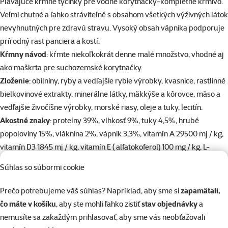
superzoo.product.detail.content
Plávajúce kŕmne tyčinky pre vodné korytnačky-kompletné krmivo.
Veľmi chutné a ľahko stráviteľné s obsahom všetkých výživných látok
nevyhnutných pre zdravú stravu. Vysoký obsah vápnika podporuje
prírodný rast panciera a kostí.
Kŕmny návod
: kŕmte niekoľkokrát denne malé množstvo, vhodné aj
ako maškrta pre suchozemské korytnačky.
Zloženie
: obilniny, ryby a vedľajšie rybie výrobky, kvasnice, rastlinné
bielkovinové extrakty, minerálne látky, mäkkýše a kôrovce, mäso a
vedľajšie živočíšne výrobky, morské riasy, oleje a tuky, lecitín.
Akostné znaky
: proteíny 39%, vlhkosť 9%, tuky 4,5%, hrubé
popoloviny 15%, vláknina 2%, vápnik 3,3%, vitamín A 29500 mj / kg,
vitamín D3 1845 mj / kg, vitamín E ( alfatokoferol) 100 mg / kg, L-
askorbyl-2-polyfosforečnan (stabilizovaný vitamín C) 264 mg / kg.
Súhlas so súbormi cookie
Parametre
Prečo potrebujeme váš súhlas? Napríklad, aby sme si
zapamätali,
Objem
250 ml
čo máte v košíku
, aby ste mohli ľahko zistiť
stav objednávky
a
Druh terárijného zvieraťa
Vodná korytnačka
nemusíte sa zakaždým prihlasovať, aby sme vás neobťažovali