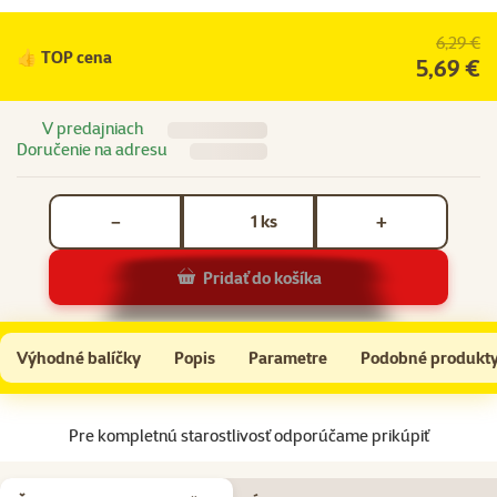
6,29 €
👍 TOP cena
5,69 €
V predajniach
Doručenie na adresu
Počet kusov *
ks
−
+
Pridať do košíka
TetraFauna Reptomin Stick 250ml
Do košíka
Výhodné balíčky
Popis
Parametre
Podobné produkt
Na začiatok stránky
Pre kompletnú starostlivosť odporúčame prikúpiť