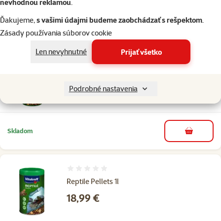
Značka
Tetra
nevhodnou reklamou
.
Katalógové číslo
A1-761346
Ďakujeme,
s vašimi údajmi budeme zaobchádzať s rešpektom
.
EAN
4004218141346
Zásady používania súborov cookie
Podobné produkty
Len nevyhnutné
Prijať všetko
1×
hodnotenie
Hodnotenie 100%, počet hodnotení: 1
Reptile Pellets 250ml
Cena
6,79 €
Podrobné nastavenia
Skladom
do košíka
Hodnotenie 0%
Reptile Pellets 1l
Cena
18,99 €