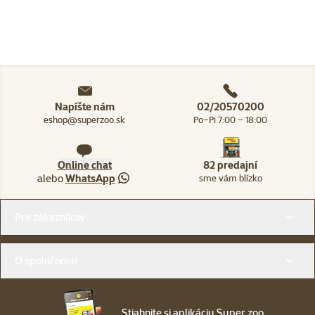
Napíšte nám
02/20570200
eshop@superzoo.sk
Po–Pi 7:00 – 18:00
Online chat
82 predajní
alebo
WhatsApp
sme vám blízko
Menu v pätičke
Pre zákazníkov
O spoločnosti
Stiahnite si aplikáciu Super zoo