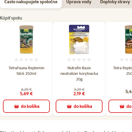
Často nakupujete spoločne
Úprava vody
Doplnky stravy
Kúpiť spolu
Hodnotenie 0%
Hodnotenie 0%
TetraFauna Reptomin
Nutrafin Basix
Tetra Rept
Stick 250ml
neutralizer korytnacka
250
20g
6,29 €
3,29 €
5,4
5,69 €
2,19 €
do košíka
do košíka
do