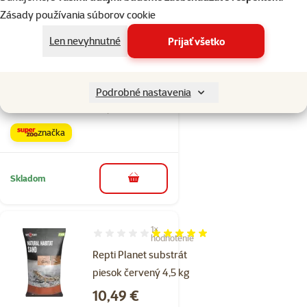
Zásady používania súborov cookie
Hodnotenie 0%
Len nevyhnutné
Prijať všetko
Repti Planet
substrát piesok
oranžový 4,5 kg
Podrobné nastavenia
Cena
10,49 €
značka
Skladom
do košíka
1×
Hodnotenie 100%, počet hodnotení: 1
hodnotenie
Repti Planet substrát
piesok červený 4,5 kg
Cena
10,49 €