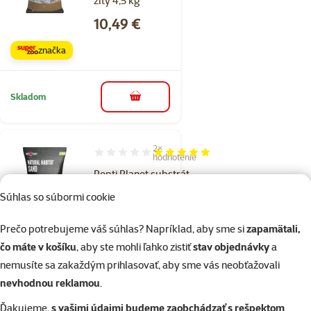
žltý 4,5 kg
Cena
10,49 €
značka
Skladom
do košíka
2×
Hodnotenie 100%, počet hodnotení: 2
hodnotenie
Repti Planet substrát
piesok čierny 4,5 kg
Súhlas so súbormi cookie
Cena
10,49 €
Prečo potrebujeme váš súhlas? Napríklad, aby sme si
zapamätali,
značka
čo máte v košíku
, aby ste mohli ľahko zistiť
stav objednávky
a
nemusíte sa zakaždým prihlasovať, aby sme vás neobťažovali
nevhodnou reklamou
.
Skladom
do košíka
Ďakujeme,
s vašimi údajmi budeme zaobchádzať s rešpektom
.