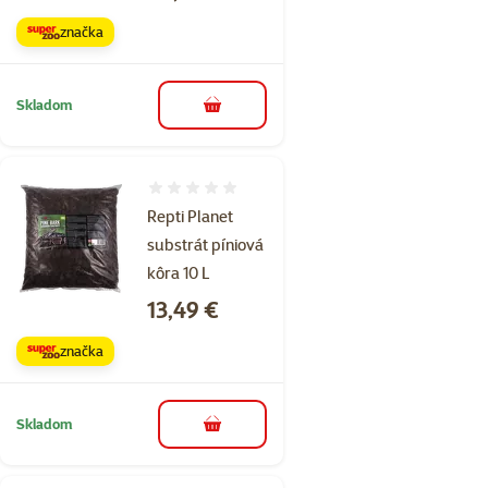
značka
Skladom
do košíka
Hodnotenie 0%
Repti Planet
substrát píniová
kôra 10 L
Cena
13,49 €
značka
Skladom
do košíka