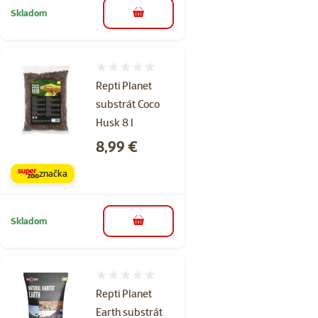
Skladom
do košíka
Hodnotenie 0%
Repti Planet
substrát Coco
Husk 8 l
Cena
8,99 €
značka
Skladom
do košíka
Hodnotenie 0%
Repti Planet
Earth substrát