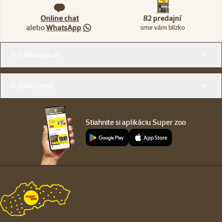
Online chat
82 predajní
alebo
WhatsApp
sme vám blízko
Menu v pätičke
Pre zákazníkov
O spoločnosti
Stiahnite si aplikáciu Super zoo