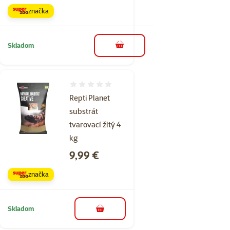
značka
Skladom
do košíka
Hodnotenie 0%
Repti Planet
substrát
tvarovací žltý 4
kg
Cena
9,99 €
značka
Skladom
do košíka