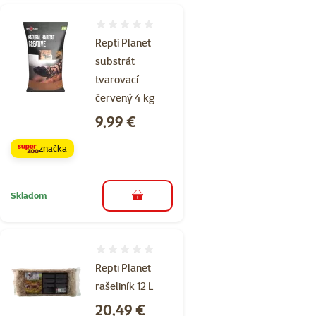
Hodnotenie 0%
Repti Planet
substrát
tvarovací
červený 4 kg
Cena
9,99 €
značka
Skladom
do košíka
Hodnotenie 0%
Repti Planet
rašeliník 12 L
Cena
20,49 €