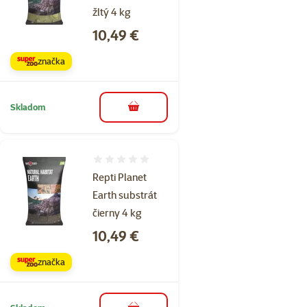
žltý 4 kg
Cena
10,49 €
značka
Skladom
do košíka
Hodnotenie 0%
Repti Planet
Earth substrát
čierny 4 kg
Cena
10,49 €
značka