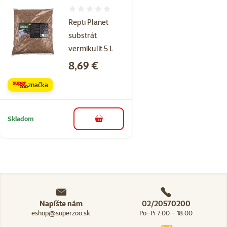
Hodnotenie 0%
Repti Planet
substrát
vermikulit 5 L
Cena
8,69 €
značka
Skladom
do košíka
Napíšte nám
02/20570200
eshop@superzoo.sk
Po–Pi 7:00 – 18:00