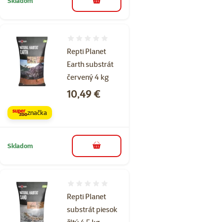
Skladom
do košíka
Hodnotenie 0%
Repti Planet
Earth substrát
červený 4 kg
Cena
10,49 €
značka
Skladom
do košíka
Hodnotenie 0%
Repti Planet
substrát piesok