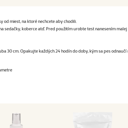
 od miest, na ktoré nechcete aby chodili.
sedačky, koberce atď. Pred použitím urobte test nanesením malej dá
hruba 30 cm. Opakujte každých 24 hodín do doby, kým sa pes odnaučí
ametre