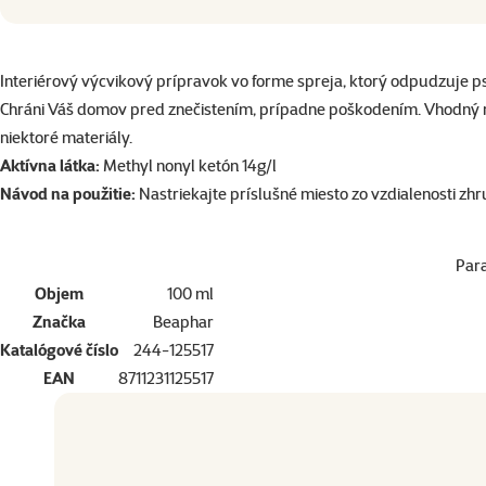
superzoo.product.detail.content
Interiérový výcvikový prípravok vo forme spreja, ktorý odpudzuje psy
Chráni Váš domov pred znečistením, prípadne poškodením. Vhodný na 
niektoré materiály.
Aktívna látka:
Methyl nonyl ketón 14g/l
Návod na použitie:
Nastriekajte príslušné miesto zo vzdialenosti z
Par
Objem
100 ml
Značka
Beaphar
Katalógové číslo
244-125517
EAN
8711231125517
Doprajte vášmu miláčikovi to najlepšie