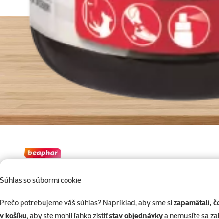
Súhlas so súbormi cookie
Spray odpudzovac Stop-it Dog
Do košíka
100ml
Prečo potrebujeme váš súhlas? Napríklad, aby sme si
zapamätali, č
v košíku
, aby ste mohli ľahko zistiť
stav objednávky
a nemusíte sa z