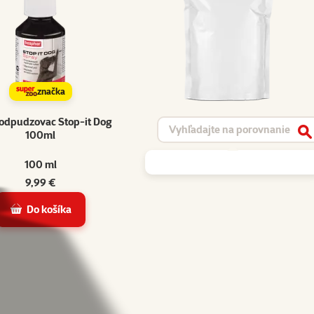
značka
odpudzovac Stop-it Dog
Vyhľadávanie produktu
100ml
V
100 ml
9,99 €
Do košíka