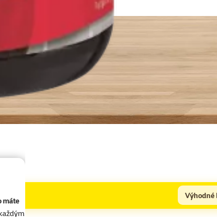
Výhodné 
o máte
akaždým