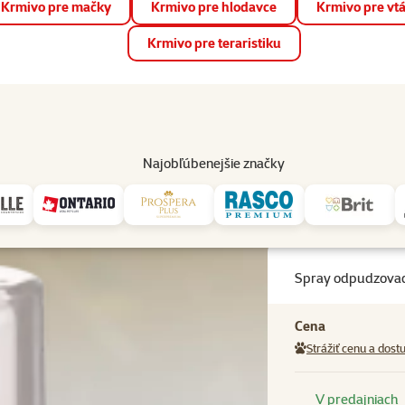
Krmivo pre mačky
Krmivo pre hlodavce
Krmivo pre vt
📱 Stiahnite si novú aplikáciu Super zoo.
Viac informácií
Krmivo pre teraristiku
op
Akcie a zľavy
Predajne
Služby
Poradňa
Pomáh
82
Najobľúbenejšie značky
ray odpudzovac Stop-it Dog 100ml
Spray odpudzovac
Cena
Strážiť cenu a dost
V predajniach