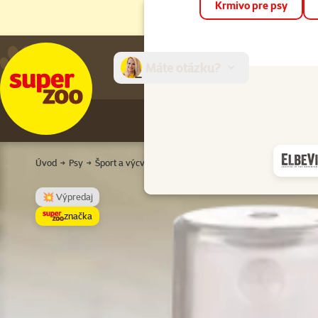
Krmivo pre psy
Máte otázku?
E-sh
Úvod
Psy
Šport a výcvik psa
Výcvik
Odpudzovače psov
Sp
💥 Výpredaj
značka