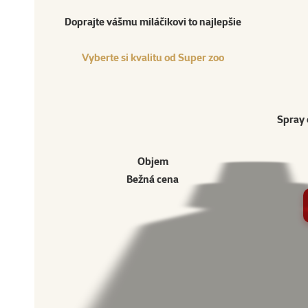
Vyberte si kvalitu od Super zoo
Produkt
Doprajte vášmu miláčikovi to najlepšie
Vyberte si kvalitu od Super zoo
Spray 
Objem
Bežná cena
Ostatné