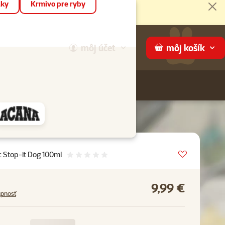
áky
Krmivo pre ryby
Zat
môj
účet
môj
košík
Hľadaj
ame
Vložit do 
 Stop-it Dog 100ml
Hodnotenie 0%
9,99 €
upnosť