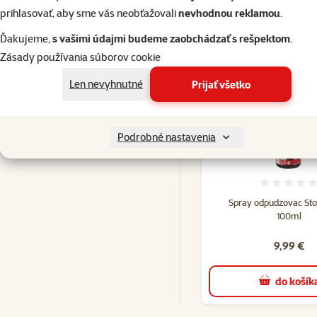
prihlasovať, aby sme vás neobťažovali
nevhodnou reklamou
.
Ďakujeme,
s vašimi údajmi budeme zaobchádzať s rešpektom
.
Zásady používania súborov cookie
Kúpiť spolu
Len nevyhnutné
Prijať všetko
Často nakupujete spoločne
Pochúťky pre psov
Podrobné nastavenia
Hodno
Spray odpudzovac Sto
100ml
9,99 €
do košík