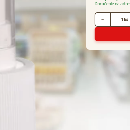
Doručenie na adre
Počet kusov *
ks
−