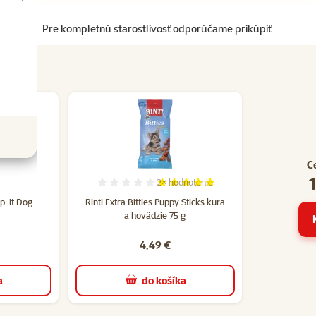
Pre kompletnú starostlivosť odporúčame prikúpiť
C
2×
hodnotenie
tenie 0%
Hodnotenie 100%, počet hodnotení:
p-it Dog
Rinti Extra Bitties Puppy Sticks kura
a hovädzie 75 g
4,49 €
a
do košíka