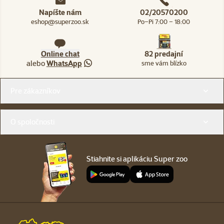
Napíšte nám
02/20570200
eshop@superzoo.sk
Po–Pi 7:00 – 18:00
Online chat
82 predajní
alebo
WhatsApp
sme vám blízko
Menu v pätičke
Pre zákazníkov
O spoločnosti
Stiahnite si aplikáciu Super zoo