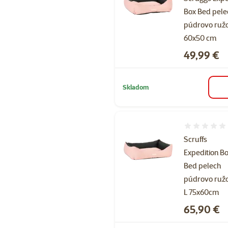
Box Bed pele
púdrovo ruž
60x50 cm
Cena
49,99 €
Skladom
Hodnotenie 
Scruffs
Expedition B
Bed pelech
púdrovo ruž
L 75x60cm
Cena
65,90 €