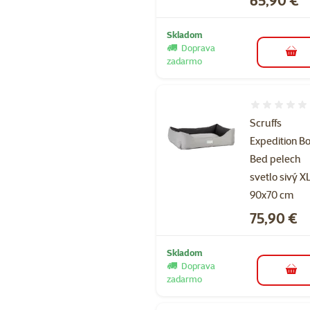
Skladom
Doprava
do k
zadarmo
Hodnotenie 
Scruffs
Expedition B
Bed pelech
svetlo sivý X
90x70 cm
Cena
75,90 €
Skladom
Doprava
do k
zadarmo