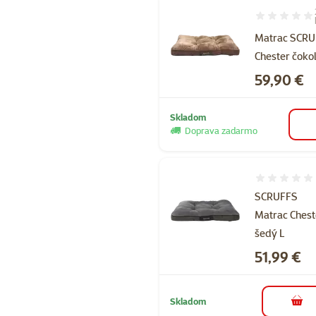
Hodnotenie 9
Matrac SCR
Chester čoko
Cena
59,90 €
Skladom
Doprava zadarmo
Hodnotenie 
SCRUFFS
Matrac Chest
šedý L
Cena
51,99 €
Skladom
do k