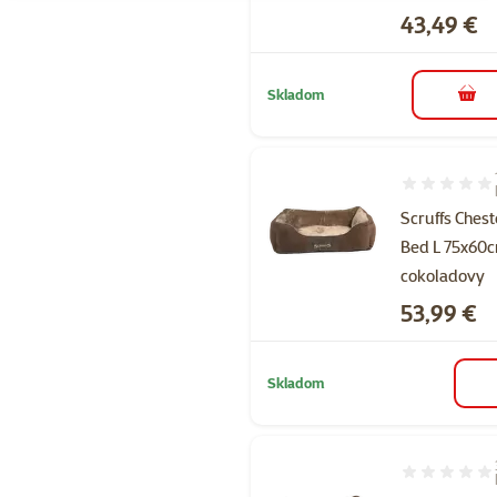
Cena
43,49 €
Skladom
do k
Hodnotenie 8
Scruffs Chest
Bed L 75x60
cokoladovy
Cena
53,99 €
Skladom
Hodnotenie 9