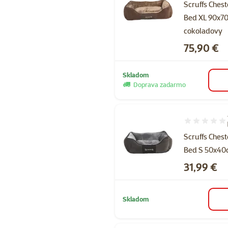
Scruffs Chest
Bed XL 90x7
cokoladovy
Cena
75,90 €
Skladom
Doprava zadarmo
Hodnotenie 6
Scruffs Chest
Bed S 50x40
Cena
31,99 €
Skladom