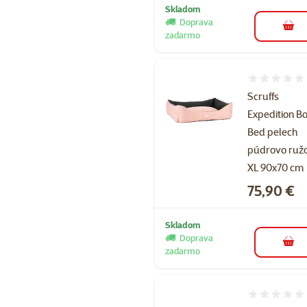
Skladom
Doprava
do k
zadarmo
Hodnotenie 
Scruffs
Expedition B
Bed pelech
púdrovo ruž
XL 90x70 cm
Cena
75,90 €
Skladom
Doprava
do k
zadarmo
Hodnotenie 