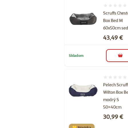
Hodnotenie 
Scruffs Chest
Box Bed M
60x50cm se
Cena
43,49 €
Skladom
do k
Hodnotenie 
Pelech Scruff
Wilton Box B
modrý S
50×40cm
Cena
30,99 €
💛 Novinka