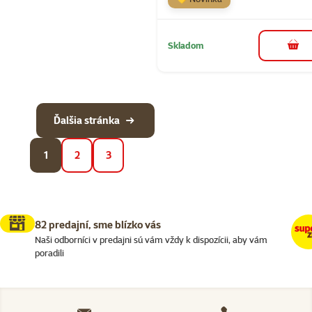
Skladom
do k
Ďalšia stránka
1
2
3
82 predajní, sme blízko vás
Naši odborníci v predajni sú vám vždy k dispozícii, aby vám
poradili