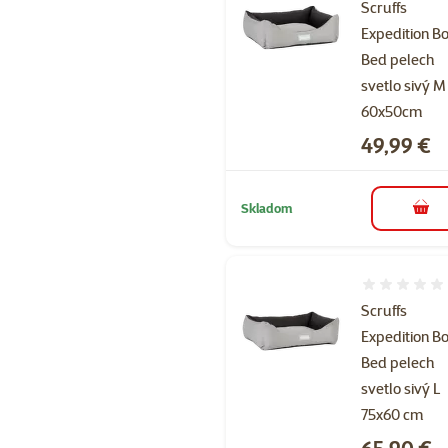
Scruffs
Expedition B
Bed pelech
svetlo sivý M
60x50cm
Cena
49,99 €
Skladom
do k
Hodnotenie 
Scruffs
Expedition B
Bed pelech
svetlo sivý L
75x60 cm
Cena
65,90 €