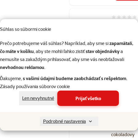
Hodnotenie 
Scruffs Chest
Súhlas so súbormi cookie
Box Bed S
50x40cm
Prečo potrebujeme váš súhlas? Napríklad, aby sme si
zapamätali,
cokoladovy
čo máte v košíku
, aby ste mohli ľahko zistiť
stav objednávky
a
Cena
31,99 €
nemusíte sa zakaždým prihlasovať, aby sme vás neobťažovali
nevhodnou reklamou
.
Ďakujeme,
s vašimi údajmi budeme zaobchádzať s rešpektom
.
Skladom
do k
Zásady používania súborov cookie
Len nevyhnutné
Prijať všetko
Hodnotenie 
Scruffs Chest
Box Bed M
Podrobné nastavenia
60x50cm
cokoladovy