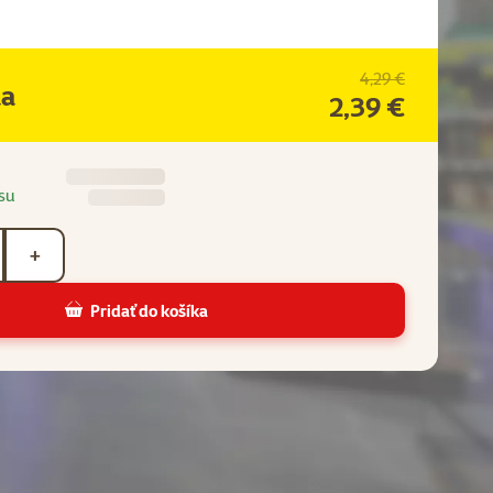
4,29 €
na
2,39 €
su
+
Pridať do košíka