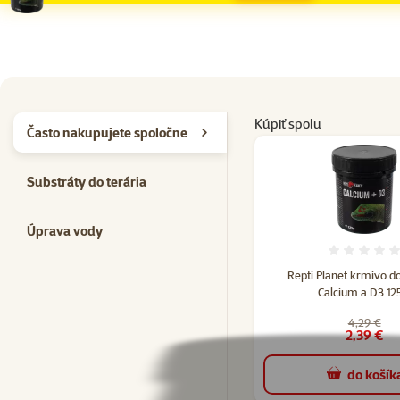
Kúpiť spolu
Často nakupujete spoločne
Substráty do terária
Úprava vody
Hodno
Repti Planet krmivo d
Calcium a D3 12
4,29 €
2,39 €
do košík