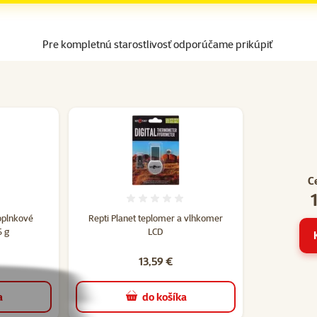
Pre kompletnú starostlivosť odporúčame prikúpiť
C
tenie 0%
Hodnotenie 0%
oplnkové
Repti Planet teplomer a vlhkomer
5 g
LCD
13,59 €
a
do košíka