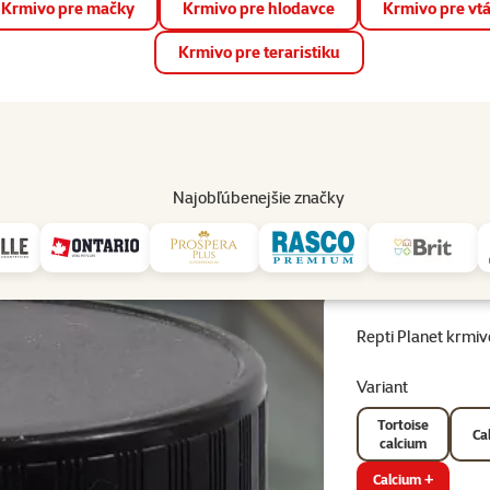
Krmivo pre mačky
Krmivo pre hlodavce
Krmivo pre vt
📱 Stiahnite si novú aplikáciu Super zoo.
Viac informácií
Krmivo pre teraristiku
op
Akcie a zľavy
Predajne
Služby
Poradňa
Pomáh
82
Najobľúbenejšie značky
vo a vitamíny
Repti Planet krmivo doplnkové Calcium a D3 125 g
Repti Planet krmi
Variant
Tortoise
Ca
calcium
Calcium +