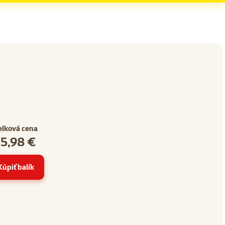
elková cena
15,98 €
Kúpiť balík