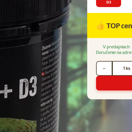
D3
👍 TOP ce
V predajniach
Doručenie na adre
Počet kusov *
ks
−