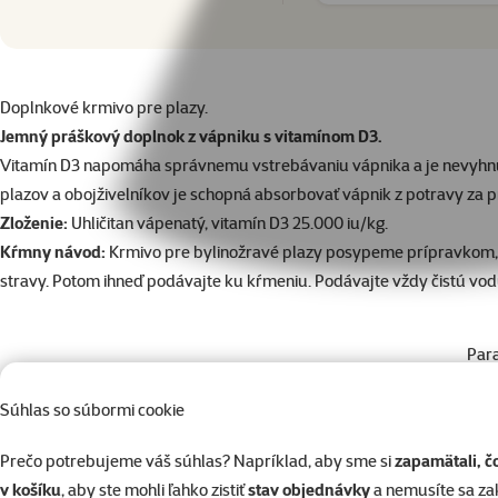
superzoo.product.detail.content
Doplnkové krmivo pre plazy.
Jemný práškový doplnok z vápniku s vitamínom D3.
Vitamín D3 napomáha správnemu vstrebávaniu vápnika a je nevyhnutn
plazov a obojživelníkov je schopná absorbovať vápnik z potravy za pre
Zloženie:
Uhličitan vápenatý, vitamín D3 25.000 iu/kg.
Kŕmny návod:
Krmivo pre bylinožravé plazy posypeme prípravkom, 
stravy. Potom ihneď podávajte ku kŕmeniu. Podávajte vždy čistú vo
Par
Typ krmiva
Vitamíny a minerály pre plazy
Súhlas so súbormi cookie
Značka
Repti Planet
Katalógové číslo
007-83012
Prečo potrebujeme váš súhlas? Napríklad, aby sme si
zapamätali, č
EAN
8595681803719
v košíku
, aby ste mohli ľahko zistiť
stav objednávky
a nemusíte sa z