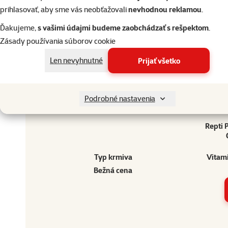
prihlasovať, aby sme vás neobťažovali
nevhodnou reklamou
.
Doprajte vášmu miláčikovi to najlepšie
Ďakujeme,
s vašimi údajmi budeme zaobchádzať s rešpektom
.
Zásady používania súborov cookie
Vyberte si kvalitu od Super zoo
Produkt
Doprajte vášmu miláčikovi to najlepšie
Len nevyhnutné
Prijať všetko
Vyberte si kvalitu od Super zoo
Podrobné nastavenia
Repti 
Typ krmiva
Vitamí
Bežná cena
Ostatné