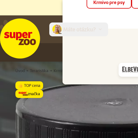
Krmivo pre psy
Máte otázku?
E-sh
Úvod
Teraristika
Krmivo pre terárijné zvieratá
Doplnkové krmi
👍 TOP cena
značka