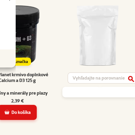
značka
Planet krmivo doplnkové
Vyhľadávanie produktu
Calcium a D3 125 g
V
ny a minerály pre plazy
2,39 €
Do košíka