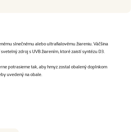
enému slnečnému alebo ultrafialovému žiareniu. Väčšina
svetelný zdroj s UVB žiarením, ktoré zaistí syntézu D3.
erne potrasieme tak, aby hmyz zostal obalený doplnkom
eby uvedený na obale.