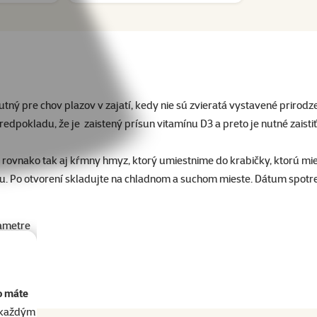
ý pre chov plazov v zajatí, kedy nie sú zvieratá vystavené prirodz
dpokladu, že je zaistený prísun vitamínu D3 a preto je nutné zaistiť 
rovnako tak aj kŕmny hmyz, ktorý umiestnime do krabičky, ktorú mi
du. Po otvorení skladujte na chladnom a suchom mieste. Dátum spotr
ametre
o máte
akaždým