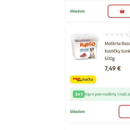
Skladom
do k
Hodnotenie 1
Maškrta Rasc
kostičky šun
500g
Cena
7,49 €
značka
3+1
Kúp 4 psie maškrty 1 máš 
Skladom