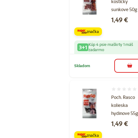
kosticky
sunkove 50g
Cena
1,49 €
značka
Kúp 4 psie maškrty 1 máš
3+1
zadarmo
Skladom
do k
Hodnotenie 
Poch. Rasco
kolieska
hydinove 55
Cena
1,49 €
značka