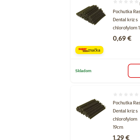
Hodnotenie 1
Pochutka Ra
Dental kriz s
chlorofylom 
Cena
0,69 €
značka
Skladom
Hodnotenie 
Pochutka Ra
Dental kriz s
chlorofylom
19cm
Cena
1,29 €