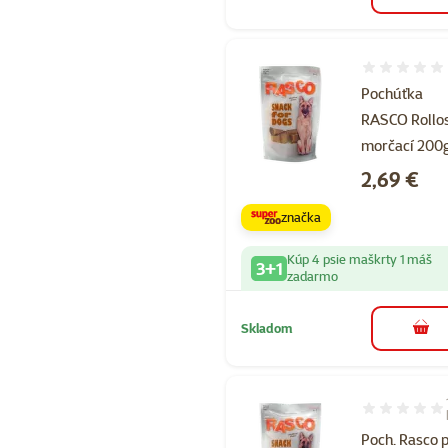
Hodnotenie 
Pochúťka
RASCO Rollo
morčací 200
Cena
2,69 €
značka
Kúp 4 psie maškrty 1 máš
3+1
zadarmo
Skladom
do k
Hodnotenie 1
Poch. Rasco p