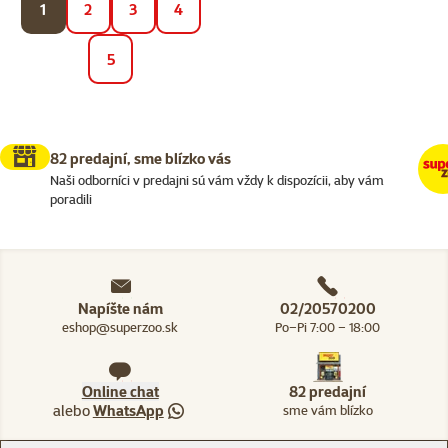
1
2
3
4
5
82 predajní, sme blízko vás
Naši odborníci v predajni sú vám vždy k dispozícii, aby vám
poradili
Napíšte nám
02/20570200
eshop@superzoo.sk
Po–Pi 7:00 – 18:00
Online chat
82 predajní
alebo
WhatsApp
sme vám blízko