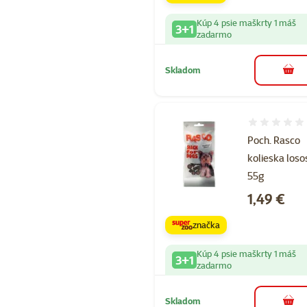
Kúp 4 psie maškrty 1 máš
3+1
zadarmo
Skladom
do k
Hodnotenie 
Poch. Rasco
kolieska loso
55g
Cena
1,49 €
značka
Kúp 4 psie maškrty 1 máš
3+1
zadarmo
Skladom
do k