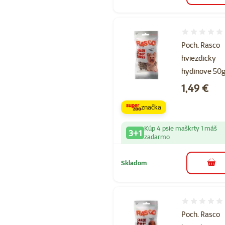
Hodnotenie 
Poch. Rasco
hviezdicky
hydinove 50
Cena
1,49 €
značka
Kúp 4 psie maškrty 1 máš
3+1
zadarmo
Skladom
do k
Hodnotenie 
Poch. Rasco