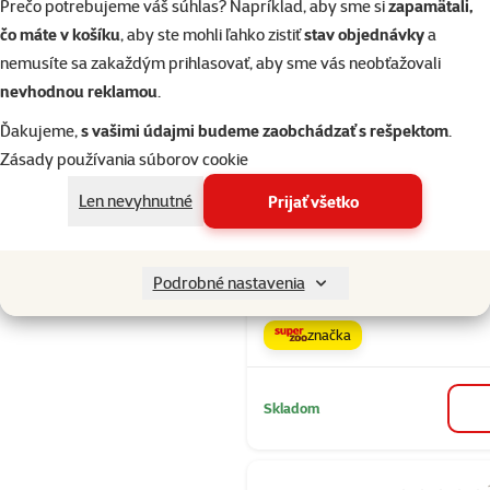
značka
Prečo potrebujeme váš súhlas? Napríklad, aby sme si
zapamätali,
čo máte v košíku
, aby ste mohli ľahko zistiť
stav objednávky
a
nemusíte sa zakaždým prihlasovať, aby sme vás neobťažovali
Skladom
do k
nevhodnou reklamou
.
Ďakujeme,
s vašimi údajmi budeme zaobchádzať s rešpektom
.
Zásady používania súborov cookie
Hodnotenie 1
Pochutka Ra
Len nevyhnutné
Prijať všetko
Dental kriz s
propolisom 
Podrobné nastavenia
Cena
1,29 €
značka
Skladom