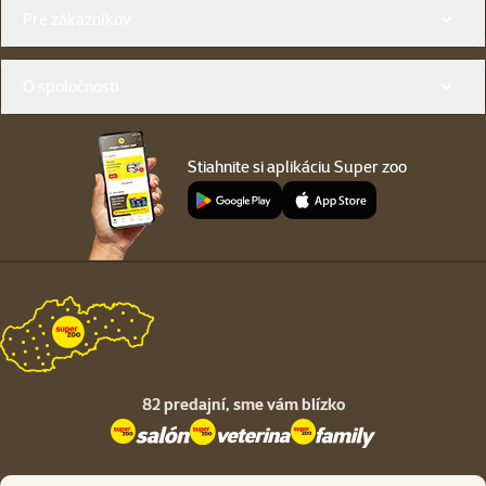
Menu v pätičke
Pre zákazníkov
O spoločnosti
Stiahnite si aplikáciu Super zoo
82 predajní,
sme vám blízko