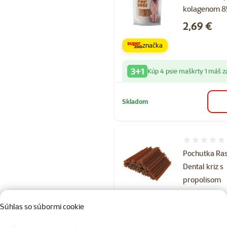
kolagenom 8
Cena
2,69 €
značka
3+1
Kúp 4 psie maškrty 1 máš 
Skladom
Hodnotenie 
Pochutka Ra
Dental kriz s
propolisom
12cm
Súhlas so súbormi cookie
Cena
0,69 €