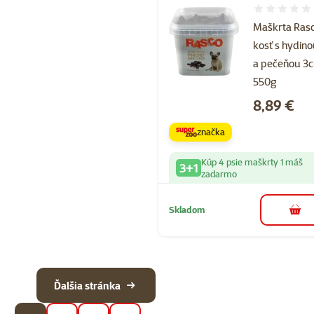
Hodnotenie 
Maškrta Ras
kosť s hydin
a pečeňou 3
550g
Cena
8,89 €
značka
Kúp 4 psie maškrty 1 máš
3+1
zadarmo
Skladom
do k
Ďalšia stránka