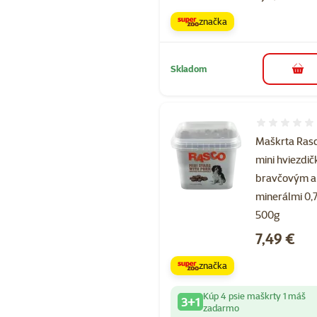
značka
Skladom
do k
Hodnotenie 
Maškrta Ras
mini hviezdič
bravčovým a
minerálmi 0,
500g
Cena
7,49 €
značka
Kúp 4 psie maškrty 1 máš
3+1
zadarmo