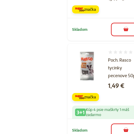
značka
Skladom
do k
Hodnotenie 
Poch. Rasco
tycinky
pecenove 50
Cena
1,49 €
značka
Kúp 4 psie maškrty 1 máš
3+1
zadarmo
Skladom
do k