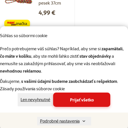
pesek 37cm
Cena
4,99 €
značka
Súhlas so súbormi cookie
Skladom
do košíka
Prečo potrebujeme váš súhlas? Napríklad, aby sme si
zapamätali,
čo máte v košíku
, aby ste mohli ľahko zistiť
stav objednávky
a
nemusíte sa zakaždým prihlasovať, aby sme vás neobťažovali
Hodnotenie 0%
nevhodnou reklamou
.
TAMER Hračka
aport mini 30 cm
Ďakujeme,
s vašimi údajmi budeme zaobchádzať s rešpektom
.
Cena
5,19 €
Zásady používania súborov cookie
Len nevyhnutné
Prijať všetko
Skladom
do košíka
Podrobné nastavenia