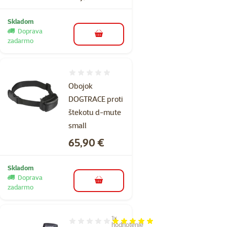
Skladom
Doprava
do košíka
zadarmo
Hodnotenie 0%
Obojok
DOGTRACE proti
štekotu d-mute
small
Cena
65,90 €
Skladom
Doprava
do košíka
zadarmo
1×
Hodnotenie 100%, počet hodnotení: 1
hodnotenie