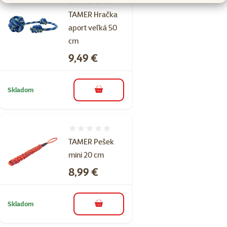
Hodnotenie 0%
TAMER Hračka
aport veľká 50
cm
Cena
9,49 €
Skladom
do košíka
Hodnotenie 0%
TAMER Pešek
mini 20 cm
Cena
8,99 €
Skladom
do košíka