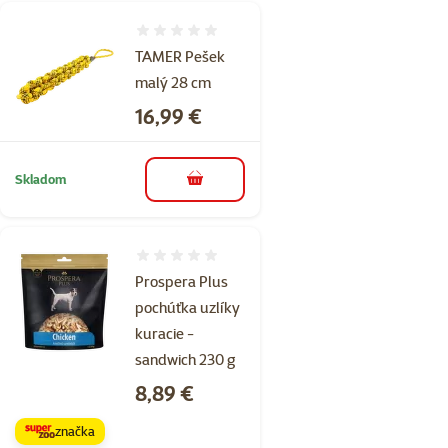
Hodnotenie 0%
TAMER Pešek
malý 28 cm
Cena
16,99 €
Skladom
do košíka
Hodnotenie 0%
Prospera Plus
pochúťka uzlíky
kuracie -
sandwich 230 g
Cena
8,89 €
značka