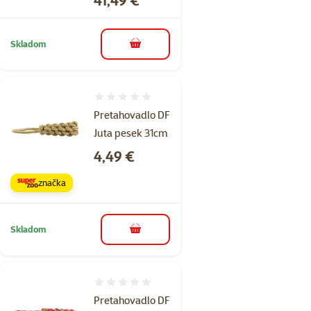
Skladom
do košíka
Hodnotenie 0%
Pretahovadlo DF
Juta pesek 31cm
Cena
4,49 €
značka
Skladom
do košíka
Hodnotenie 0%
Pretahovadlo DF