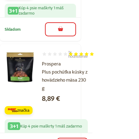
Kúp 4 psie maškrty 1 máš
3+1
zadarmo
Skladom
do košíka
1×
Hodnotenie 100%, počet hodnotení: 1
hodnotenie
Prospera
Plus pochúťka kúsky z
hovädzieho mäsa 230
g
Cena
8,89 €
značka
3+1
Kúp 4 psie maškrty 1 máš zadarmo