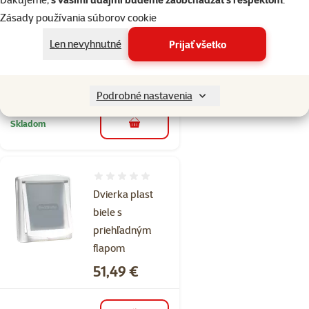
Hodnotenie 0%
Zásady používania súborov cookie
Dvierka
23x27cm hnede
Len nevyhnutné
Prijať všetko
s transp.flapom
Cena
44,90 €
Podrobné nastavenia
Skladom
do košíka
Hodnotenie 0%
Dvierka plast
biele s
priehľadným
flapom
Cena
51,49 €