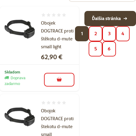
Hodnotenie 0%
Ďalšia stránka
Obojek
DOGTRACE proti
1
2
3
4
štěkotu d-mute
small light
5
6
Cena
62,90 €
Skladom
Doprava
do košíka
zadarmo
Hodnotenie 0%
Obojok
DOGTRACE proti
štekotu d-mute
small