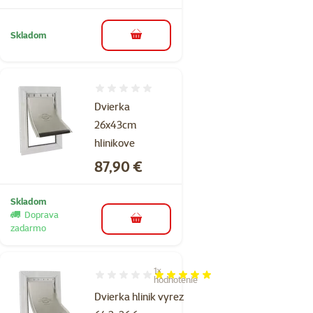
Skladom
do košíka
Hodnotenie 0%
Dvierka
26x43cm
hlinikove
Cena
87,90 €
Skladom
Doprava
do košíka
zadarmo
1×
Hodnotenie 100%, počet hodnotení: 1
hodnotenie
Dvierka hlinik vyrez