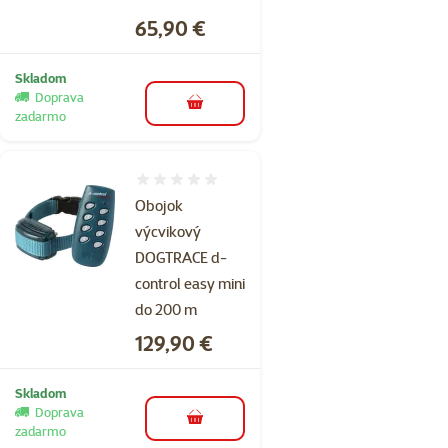
Cena
65,90 €
Skladom
Doprava
do košíka
zadarmo
Hodnotenie 0%
Obojok
výcvikový
DOGTRACE d-
control easy mini
do 200 m
Cena
129,90 €
Skladom
Doprava
do košíka
zadarmo