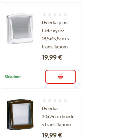
Hodnotenie 0%
Dvierka plast
biele vyrez
18,5x15,8cm s
trans.flapom
Cena
19,99 €
Skladom
do košíka
Hodnotenie 0%
Dvierka
20x24cm hnede
s trans.flapom
Cena
19,99 €