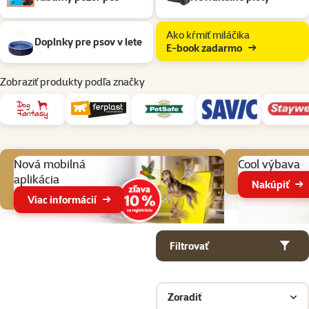
Ako kŕmiť miláčika
Doplnky pre psov v lete
E-book zadarmo
Zobraziť produkty podľa značky
Aktuálne akcie
Nová mobilná
Cool výbava
aplikácia
Nakúpiť
Viac informácií
Parametrický filter
Vybrané filtre
Produkty v kategorii Pes v záhrade
Filtrovať
Zoradiť