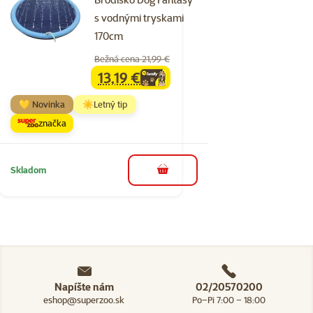
s vodnými tryskami
170cm
Bežná cena 21,99 €
13,19 €
family
cena
💛 Novinka
☀️Letný tip
značka
Skladom
do košíka
Napíšte nám
02/20570200
eshop@superzoo.sk
Po–Pi 7:00 – 18:00