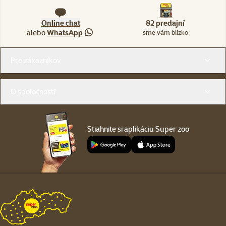
Online chat
82 predajní
alebo
WhatsApp
sme vám blízko
Menu v pätičke
Pre zákazníkov
O spoločnosti
Stiahnite si aplikáciu Super zoo