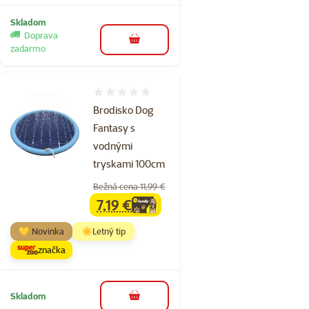
Skladom
Doprava
do košíka
zadarmo
Hodnotenie 0%
Brodisko Dog
Fantasy s
vodnými
tryskami 100cm
Bežná cena 11,99 €
7,19 €
family
cena
💛 Novinka
☀️Letný tip
značka
Skladom
do košíka