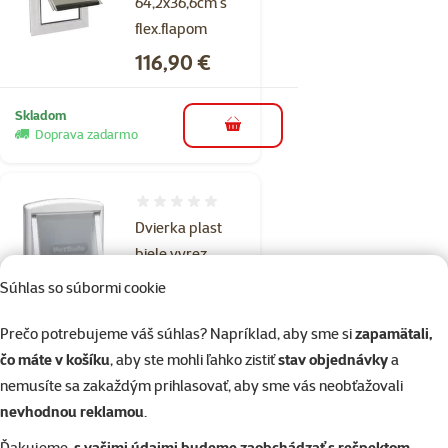
64,2x36,6cm s
flex.flapom
Cena
116,90 €
Skladom
do košíka
Doprava zadarmo
Hodnotenie 0%
Dvierka plast
biele vyrez
28,1x23,7cm
Súhlas so súbormi cookie
Cena
44,90 €
Prečo potrebujeme váš súhlas? Napríklad, aby sme si
zapamätali,
čo máte v košíku
, aby ste mohli ľahko zistiť
stav objednávky
a
Skladom
do košíka
nemusíte sa zakaždým prihlasovať, aby sme vás neobťažovali
nevhodnou reklamou
.
Ďakujeme,
s vašimi údajmi budeme zaobchádzať s rešpektom
.