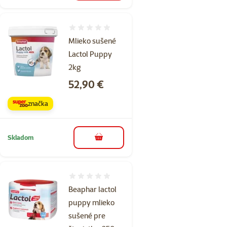
Hodnotenie 0%
Mlieko sušené
Lactol Puppy
2kg
Cena
52,90 €
značka
Skladom
do košíka
Hodnotenie 0%
Beaphar lactol
puppy mlieko
sušené pre