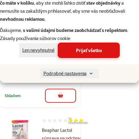
čo máte v košíku
, aby ste mohli ľahko zistiť
stav objednávky
a
Skladom
do košíka
nemusíte sa zakaždým prihlasovať, aby sme vás neobťažovali
nevhodnou reklamou
.
Hodnotenie 0%
Ďakujeme,
s vašimi údajmi budeme zaobchádzať s rešpektom
.
Súprava
Zásady používania súborov cookie
Beaphar na
Len nevyhnutné
Prijať všetko
odchov mláďat
Cena
8,99 €
Podrobné nastavenia
💛 Novinka
značka
Skladom
do košíka
1×
Hodnotenie 60%, počet hodnotení: 1
hodnotenie
Beaphar Lactol
súprava na odchov