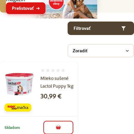
Prelistovať
Parametrický filter
Vybrané filtre
Produkty v kategorii Mlieko pre šteniatka
Filtrovať
Zoradiť
Hodnotenie 0%
Mlieko sušené
Lactol Puppy 1kg
Cena
30,99 €
značka
Skladom
do košíka