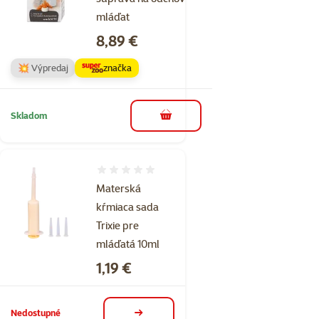
mláďat
Cena
8,89 €
💥 Výpredaj
značka
Skladom
do košíka
Hodnotenie 0%
Materská
kŕmiaca sada
Trixie pre
mláďatá 10ml
Cena
1,19 €
Nedostupné
detail