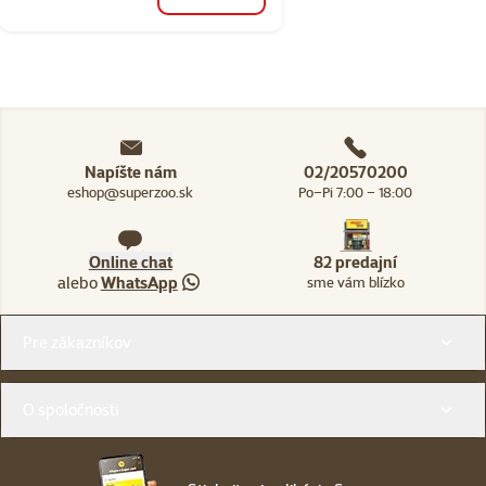
Napíšte nám
02/20570200
eshop@superzoo.sk
Po–Pi 7:00 – 18:00
Online chat
82 predajní
alebo
WhatsApp
sme vám blízko
Menu v pätičke
Pre zákazníkov
O spoločnosti