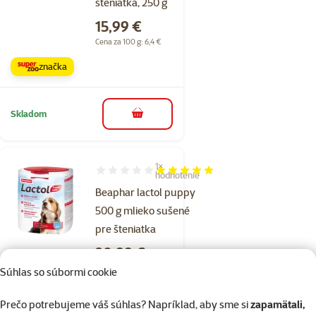
šteniatka, 250 g
Cena
15,99 €
Cena za 100 g: 6,4 €
značka
Skladom
do košíka
1×
Hodnotenie 100%, počet hodnotení: 1
hodnotenie
Beaphar lactol puppy
500 g mlieko sušené
pre šteniatka
Cena
20,99 €
Súhlas so súbormi cookie
značka
Prečo potrebujeme váš súhlas? Napríklad, aby sme si
zapamätali,