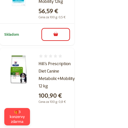
Mobility 12kg
Cena
56,59 €
Cena za 100 g: 0,5 €
Skladom
do košíka
Hodnotenie 0%
Hill´s Prescription
Diet Canine
Metabolic+Mobility
12 kg
Cena
100,90 €
Cena za 100 g: 0,8 €
🎁3
konzervy
zdarma