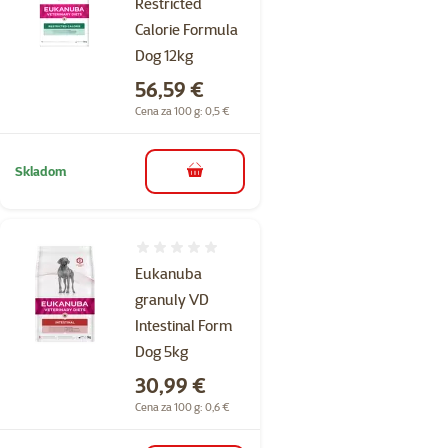
Restricted
Calorie Formula
Dog 12kg
Cena
56,59 €
Cena za 100 g: 0,5 €
Skladom
do košíka
Hodnotenie 0%
Eukanuba
granuly VD
Intestinal Form
Dog 5kg
Cena
30,99 €
Cena za 100 g: 0,6 €