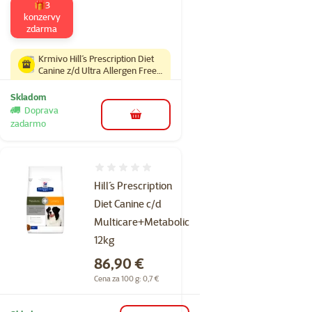
🎁3
konzervy
zdarma
Krmivo Hill´s Prescription Diet
Canine z/d Ultra Allergen Free
10kg
Skladom
Doprava
do košíka
zadarmo
Hodnotenie 0%
Hill´s Prescription
Diet Canine c/d
Multicare+Metabolic
12kg
Cena
86,90 €
Cena za 100 g: 0,7 €