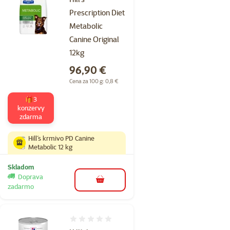
Prescription Diet
Metabolic
Canine Original
12kg
Cena
96,90 €
Cena za 100 g: 0,8 €
🎁3
konzervy
zdarma
Hill´s krmivo PD Canine
Metabolic 12 kg
Skladom
Doprava
do košíka
zadarmo
Hodnotenie 0%