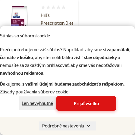
Hodnotenie 0%
Hill´s
Prescription Diet
Canine i/d Low
Súhlas so súbormi cookie
Fat 12kg
Cena
96,90 €
Prečo potrebujeme váš súhlas? Napríklad, aby sme si
zapamätali,
Cena za 100 g: 0,8 €
čo máte v košíku
, aby ste mohli ľahko zistiť
stav objednávky
a
nemusíte sa zakaždým prihlasovať, aby sme vás neobťažovali
🎁3
konzervy
nevhodnou reklamou
.
zdarma
Ďakujeme,
s vašimi údajmi budeme zaobchádzať s rešpektom
.
Krmivo Hill´s Prescription Diet
Zásady používania súborov cookie
Canine i/d Low Fat 12kg
Len nevyhnutné
Prijať všetko
Skladom
Doprava
do košíka
zadarmo
Podrobné nastavenia