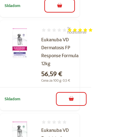
Skladom
do košíka
1×
Hodnotenie 100%, počet hodnotení: 1
hodnotenie
Eukanuba VD
Dermatosis FP
Response Formula
12kg
Cena
56,59 €
Cena za 100 g: 0,5 €
Skladom
do košíka
Hodnotenie 0%
Eukanuba VD