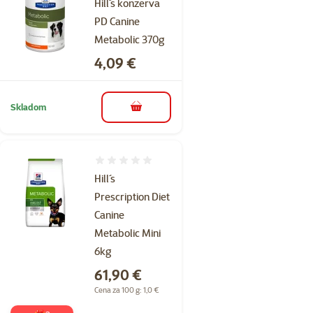
Hill´s konzerva
PD Canine
Metabolic 370g
Cena
4,09 €
Skladom
do košíka
Hodnotenie 0%
Hill´s
Prescription Diet
Canine
Metabolic Mini
6kg
Cena
61,90 €
Cena za 100 g: 1,0 €