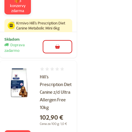
🎁3
konzervy
zdarma
Krmivo Hill´s Prescription Diet
Canine Metabolic Mini 6kg
Skladom
Doprava
do košíka
zadarmo
Hodnotenie 0%
Hill´s
Prescription Diet
Canine z/d Ultra
Allergen Free
10kg
Cena
102,90 €
Cena za 100 g: 1,0 €