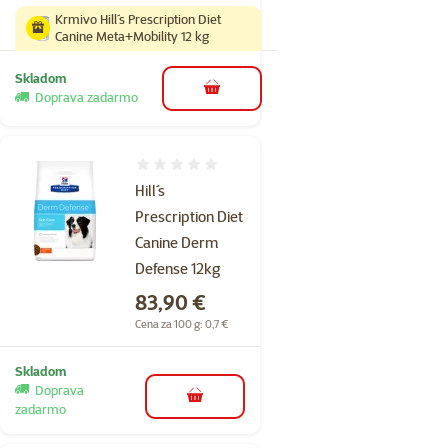
Krmivo Hill´s Prescription Diet
Canine Meta+Mobility 12 kg
Skladom
do košíka
Doprava zadarmo
Hodnotenie 0%
Hill´s
Prescription Diet
Canine Derm
Defense 12kg
Cena
83,90 €
Cena za 100 g: 0,7 €
Skladom
Doprava
do košíka
zadarmo