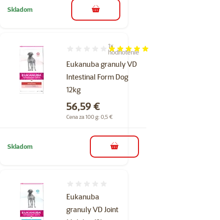
Skladom
do košíka
1×
Hodnotenie 100%, počet hodnotení: 1
hodnotenie
Eukanuba granuly VD
Intestinal Form Dog
12kg
Cena
56,59 €
Cena za 100 g: 0,5 €
Skladom
do košíka
Hodnotenie 0%
Eukanuba
granuly VD Joint