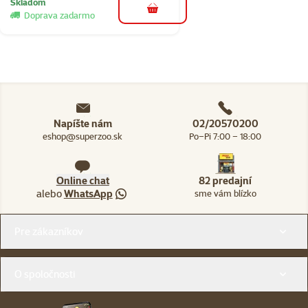
Skladom
do košíka
Doprava zadarmo
Napíšte nám
02/20570200
eshop@superzoo.sk
Po–Pi 7:00 – 18:00
Online chat
82 predajní
alebo
WhatsApp
sme vám blízko
Menu v pätičke
Pre zákazníkov
O spoločnosti