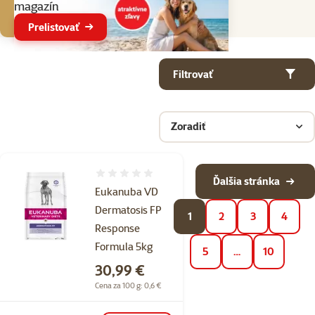
magazín
Prelistovať
Parametrický filter
Vybrané filtre
Produkty v kategorii Veterinárne diéty pre psov
Filtrovať
Zoradiť
Hodnotenie 0%
Ďalšia stránka
Eukanuba VD
Dermatosis FP
1
2
3
4
Response
Formula 5kg
5
…
10
Cena
30,99 €
Cena za 100 g: 0,6 €