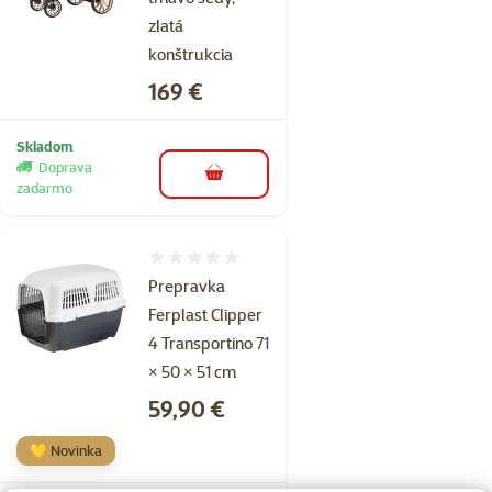
zlatá
konštrukcia
Cena
169 €
Skladom
Doprava
do košíka
zadarmo
Hodnotenie 0%
Prepravka
Ferplast Clipper
4 Transportino 71
× 50 × 51 cm
Cena
59,90 €
💛 Novinka