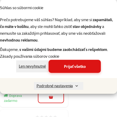
Skladom
Súhlas so súbormi cookie
Doprava
do košíka
zadarmo
Prečo potrebujeme váš súhlas? Napríklad, aby sme si
zapamätali,
čo máte v košíku
, aby ste mohli ľahko zistiť
stav objednávky
a
Hodnotenie 0%
nemusíte sa zakaždým prihlasovať, aby sme vás neobťažovali
Prepravka
nevhodnou reklamou
.
Ferplast Clipper
Ďakujeme,
s vašimi údajmi budeme zaobchádzať s rešpektom
.
6 Transportino
Zásady používania súborov cookie
93x65x68 cm
Cena
99,90 €
Len nevyhnutné
Prijať všetko
💛 Novinka
Podrobné nastavenia
Skladom
Doprava
do košíka
zadarmo