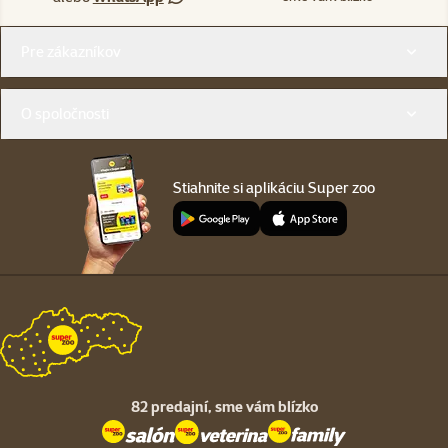
Menu v pätičke
Pre zákazníkov
O spoločnosti
Stiahnite si aplikáciu Super zoo
82 predajní,
sme vám blízko