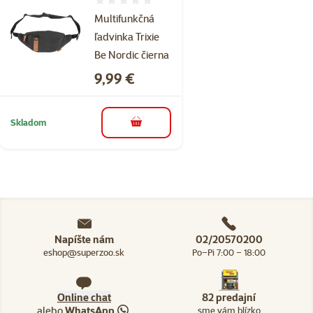
Hodnotenie 0%
Multifunkčná
ľadvinka Trixie
Be Nordic čierna
Cena
9,99 €
Skladom
do košíka
Napíšte nám
02/20570200
eshop@superzoo.sk
Po–Pi 7:00 – 18:00
Online chat
82 predajní
alebo
WhatsApp
sme vám blízko