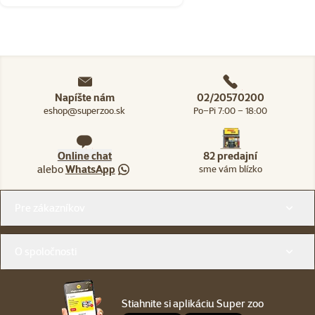
Napíšte nám
02/20570200
eshop@superzoo.sk
Po–Pi 7:00 – 18:00
Online chat
82 predajní
alebo
WhatsApp
sme vám blízko
Menu v pätičke
Pre zákazníkov
O spoločnosti
Stiahnite si aplikáciu Super zoo