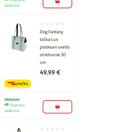
do košíka
zadarmo
Hodnotenie 0%
Dog Fantasy
taška Lux
platinum svetlo
strieborná 30
cm
Cena
49,99 €
značka
Skladom
Doprava
do košíka
zadarmo
Hodnotenie 0%