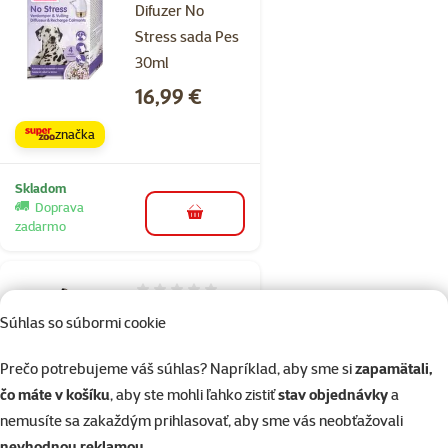
Difuzer No
Stress sada Pes
30ml
Cena
16,99 €
značka
Skladom
Doprava
do košíka
zadarmo
Hodnotenie 0%
Dog Fantasy
Súhlas so súbormi cookie
taška Lux
platinum zlatá
Prečo potrebujeme váš súhlas? Napríklad, aby sme si
zapamätali,
30 cm
čo máte v košíku
, aby ste mohli ľahko zistiť
stav objednávky
a
nemusíte sa zakaždým prihlasovať, aby sme vás neobťažovali
Cena
49,99 €
nevhodnou reklamou
.