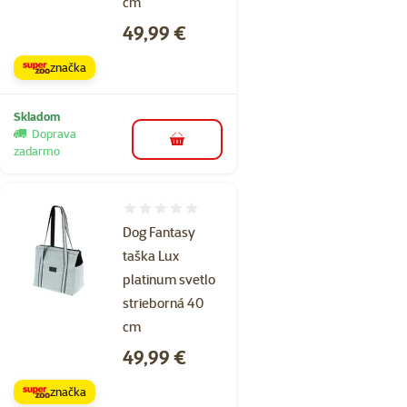
cm
Cena
49,99 €
značka
Skladom
Doprava
do košíka
zadarmo
Hodnotenie 0%
Dog Fantasy
taška Lux
platinum svetlo
strieborná 40
cm
Cena
49,99 €
značka