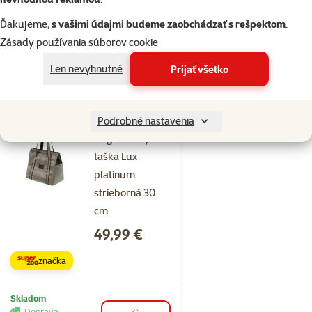
značka
Ďakujeme,
s vašimi údajmi budeme zaobchádzať s rešpektom
.
Zásady používania súborov cookie
Skladom
Doprava
Len nevyhnutné
Prijať všetko
do košíka
zadarmo
Podrobné nastavenia
Hodnotenie 0%
Dog Fantasy
taška Lux
platinum
strieborná 30
cm
Cena
49,99 €
značka
Skladom
Doprava