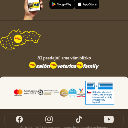
82 predajní,
sme vám blízko
© 2010 - 2026 Super zoo - pretože zvieratká milujeme