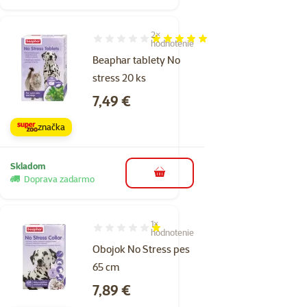
2×
Hodnotenie 100%, počet hodnotení: 2
hodnotenie
Beaphar tablety No
stress 20 ks
Cena
7,49 €
značka
Skladom
do košíka
Doprava zadarmo
1×
Hodnotenie 20%, počet hodnotení: 1
hodnotenie
Obojok No Stress pes
65 cm
Cena
7,89 €