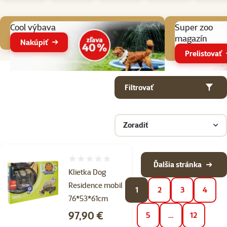
Aktuálne akcie
Cool výbava
Super zoo
magazín
Nakúpiť
Prelistovať
Parametrický filter
Vybrané filtre
Produkty v kategorii Cestovanie so psom
Filtrovať
Zoradiť
Hodnotenie 0%
Ďalšia stránka
Klietka Dog
Residence mobil
1
2
3
4
76*53*61cm
Cena
97,90 €
5
…
12