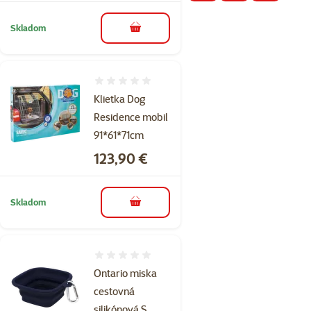
Skladom
do košíka
Hodnotenie 0%
Klietka Dog
Residence mobil
91*61*71cm
Cena
123,90 €
Skladom
do košíka
Hodnotenie 0%
Ontario miska
cestovná
silikónová S