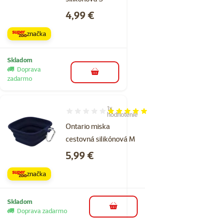
Cena
4,99 €
značka
Skladom
Doprava
do košíka
zadarmo
1×
Hodnotenie 100%, počet hodnotení: 1
hodnotenie
Ontario miska
cestovná silikónová M
Cena
5,99 €
značka
Skladom
do košíka
Doprava zadarmo