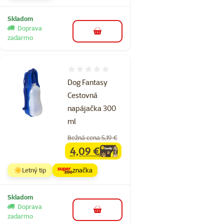
Skladom
Doprava
do košíka
zadarmo
Hodnotenie 0%
Dog Fantasy
Cestovná
napájačka 300
ml
Bežná cena 5,19 €
4,09 €
family
cena
☀️Letný tip
značka
Skladom
Doprava
do košíka
zadarmo