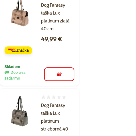
Dog Fantasy
taška Lux
platinum zlatá
40 cm
Cena
49,99 €
značka
Skladom
Doprava
do košíka
zadarmo
Hodnotenie 0%
Dog Fantasy
taška Lux
platinum
strieborná 40