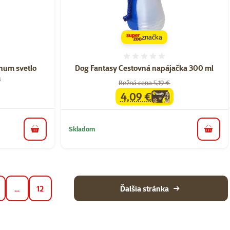
značka
nie 0%
Hodnotenie 0%
inum svetlo
Dog Fantasy Cestovná napájačka 300 ml
m
Bežná cena 5,19 €
4,09 €
family
cena
Skladom
do košíka
do koš
…
12
Ďalšia stránka