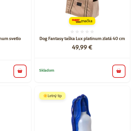
značka
nie 0%
Hodnotenie 0%
inum svetlo
Dog Fantasy taška Lux platinum zlatá 40 cm
m
Cena
49,99 €
Skladom
do koš
do košíka
☀️Letný tip