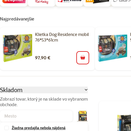
Najpredávanejšie
Klietka Dog Residence mobil
76*53*61cm
97,90 €
do košíka
Parametrický filter
Vybrané filtre
Skladom
Zobrazí tovar, ktorý je na sklade vo vybranom
obchode.
Produkty v kateg
Žiadna predajňa nebola nájdená