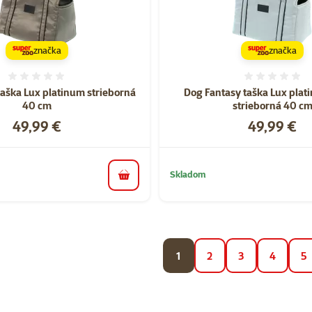
značka
značka
Hodnotenie 0%
Hodnote
taška Lux platinum strieborná
Dog Fantasy taška Lux plat
40 cm
strieborná 40 c
Cena
Cena
49,99 €
49,99 €
Skladom
do košíka
1
2
3
4
5