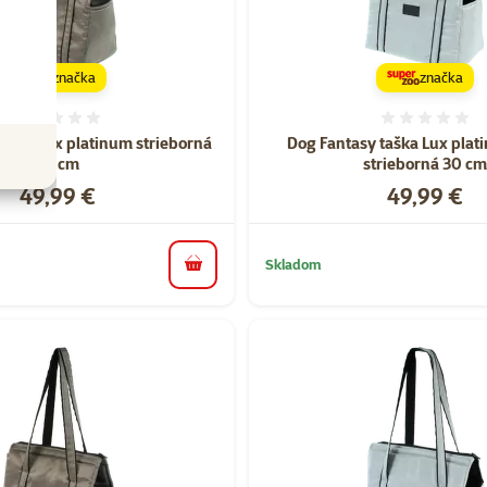
značka
značka
Hodnotenie 0%
Hodnote
taška Lux platinum strieborná
Dog Fantasy taška Lux plat
30 cm
strieborná 30 c
Cena
Cena
49,99 €
49,99 €
Skladom
do košíka