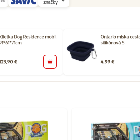
značky
Klietka Dog Residence mobil
Ontario miska cest
91*61*71cm
silikónová S
123,90 €
4,99 €
do košíka
orii Cestovanie so psom