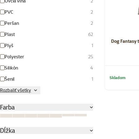
Ovčia vlna
2
PVC
2
Peršan
2
Plast
62
Dog Fantasy 
Plyš
1
Polyester
25
Silikón
4
Skladom
Šenil
1
Rozbaliť všetky
Farba
Béžová
Fialová
Hnedá
Modrá
Ružová
Sivá
Strieborná
Svetlomodrá
Svetlosivá
Svetlá strieborná
Tmavo šedá
Tmavomodrá
Viacfarebná
Zelená
Zlatá
antracitová/šedozelená
Červená
Čierna
Čierna/strieborná
Dĺžka