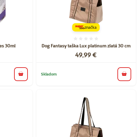
značka
nie 0%
Hodnotenie 0%
Pes 30ml
Dog Fantasy taška Lux platinum zlatá 30 cm
Cena
49,99 €
Skladom
do košíka
do koš