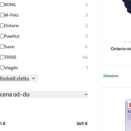
KONG
5
M-Pets
3
Ontario
2
PawHut
2
Savic
4
Ontario m
TRIXIE
44
Viagdo
1
Skladom
Rozbaliť všetky
cena od-do
1 €
369 €