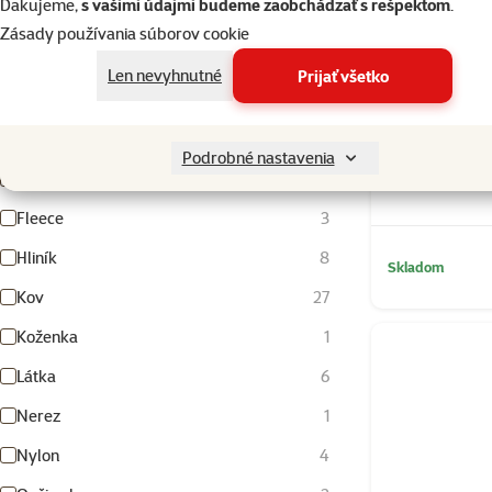
Ďakujeme,
s vašimi údajmi budeme zaobchádzať s rešpektom
.
Obrí
9
Zásady používania súborov cookie
Len nevyhnutné
Prijať všetko
Materiál
Vyhľadať hodnotu parametra materiál
Dog Fantasy 
Podrobné nastavenia
Bavlna
1
Fleece
3
Hliník
8
Skladom
Kov
27
Koženka
1
Látka
6
Nerez
1
Nylon
4