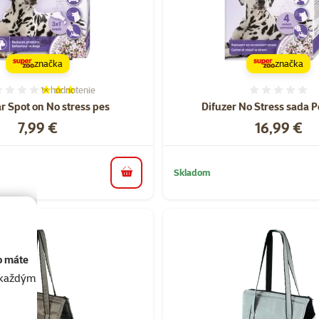
značka
značka
1×
hodnotenie
Hodnotenie 60%, počet hodnotení: 1
Hodnote
r Spot on No stress pes
Difuzer No Stress sada 
Cena
Cena
7,99 €
16,99 €
Skladom
do košíka
o máte
akaždým