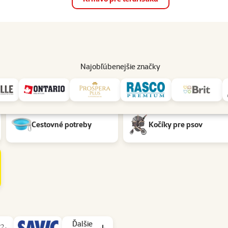
op
Akcie a zľavy
Predajne
Služby
Poradňa
Pomáh
82
Najobľúbenejšie značky
Cestovné potreby
Kočíky pre psov
Ďalšie