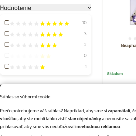
Hodnotenie
Hodnotenie 100%
10
Hodnotenie 80%
3
Hodnotenie 60%
2
Beapha
Hodnotenie 40%
0
Hodnotenie 20%
1
Skladom
Veľkosť psa
Súhlas so súbormi cookie
Miniatúrny
42
Malý
60
Prečo potrebujeme váš súhlas? Napríklad, aby sme si
zapamätali, č
v košíku
, aby ste mohli ľahko zistiť
stav objednávky
a nemusíte sa z
Stredný
35
prihlasovať, aby sme vás neobťažovali
nevhodnou reklamou
.
Veľký
26