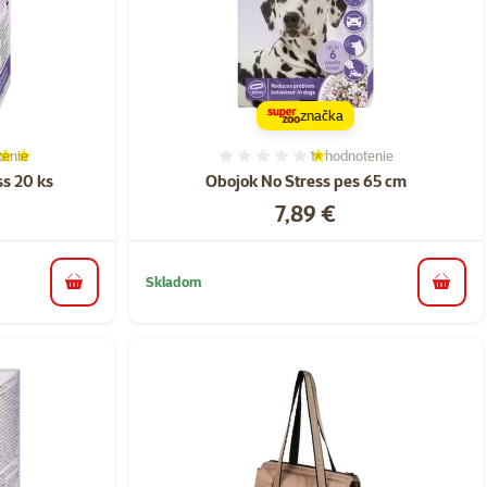
značka
tenie
1×
hodnotenie
ie 100%, počet hodnotení: 2
Hodnotenie 20%, počet ho
ss 20 ks
Obojok No Stress pes 65 cm
Cena
7,89 €
Skladom
do košíka
do koš