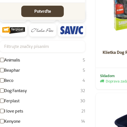
Značky
Potvrďte
Filtrujte značky písaním
Klietka Dog
Animalis
5
Beaphar
5
Skladom
Beco
4
Doprava za
Dog Fantasy
32
Ferplast
30
I love pets
21
Kenyone
14