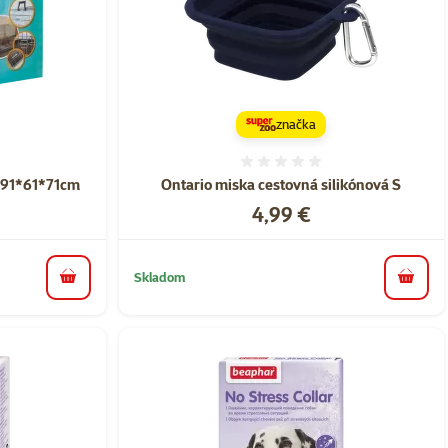
značka
nie 0%
Hodnotenie 0%
l 91*61*71cm
Ontario miska cestovná silikónová S
Cena
4,99 €
Skladom
do košíka
do koš