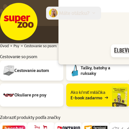
Máte otázku?
E-sh
Úvod
Psy
Cestovanie so psom
Cestovanie so psom
Podkategória
Tašky, batohy a
Cestovanie autom
ruksaky
Ako kŕmiť miláčika
Okuliare pre psy
E-book zadarmo
Zobraziť produkty podľa značky