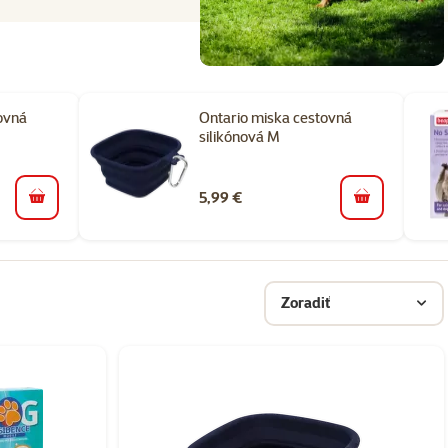
ovná
Ontario miska cestovná
silikónová M
5,99 €
do košíka
do košíka
Zoradiť