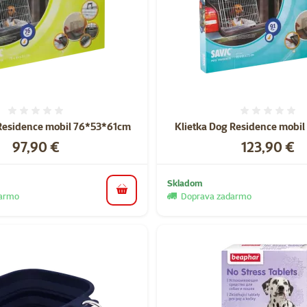
Hodnotenie 0%
Hodnote
 Residence mobil 76*53*61cm
Klietka Dog Residence mobi
Cena
Cena
97,90 €
123,90 €
Skladom
do košíka
darmo
Doprava zadarmo