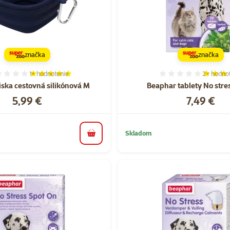
značka
značka
1×
hodnotenie
2×
hodno
Hodnotenie 100%, počet hodnotení: 1
Hodnoten
iska cestovná silikónová M
Beaphar tablety No stre
Cena
Cena
5,99 €
7,49 €
Skladom
do košíka