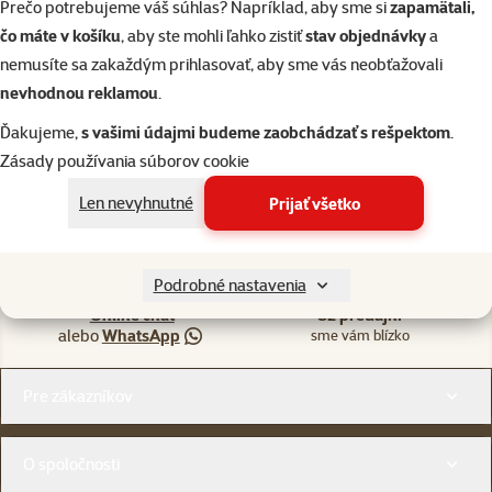
Prečo potrebujeme váš súhlas? Napríklad, aby sme si
zapamätali,
čo máte v košíku
, aby ste mohli ľahko zistiť
stav objednávky
a
82 predajní, sme blízko vás
nemusíte sa zakaždým prihlasovať, aby sme vás neobťažovali
Naši odborníci v predajni sú vám vždy k dispozícii, aby vám
nevhodnou reklamou
.
poradili
Ďakujeme,
s vašimi údajmi budeme zaobchádzať s rešpektom
.
Zásady používania súborov cookie
Len nevyhnutné
Prijať všetko
Napíšte nám
02/20570200
eshop@superzoo.sk
Po–Pi 7:00 – 18:00
Podrobné nastavenia
Online chat
82 predajní
alebo
WhatsApp
sme vám blízko
Menu v pätičke
Pre zákazníkov
O spoločnosti