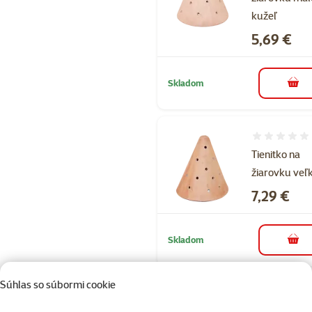
kužeľ
Cena
5,69 €
Skladom
do k
Hodnotenie 
Tienitko na
žiarovku veľ
Cena
7,29 €
Skladom
do k
Súhlas so súbormi cookie