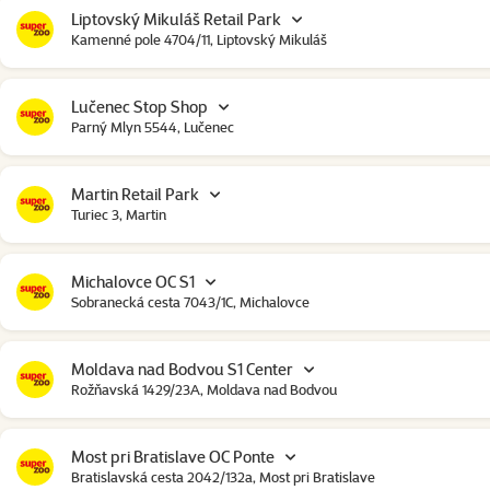
Liptovský Mikuláš Retail Park
Kamenné pole 4704/11, Liptovský Mikuláš
Lučenec Stop Shop
Parný Mlyn 5544, Lučenec
Martin Retail Park
Turiec 3, Martin
Michalovce OC S1
Sobranecká cesta 7043/1C, Michalovce
Moldava nad Bodvou S1 Center
Rožňavská 1429/23A, Moldava nad Bodvou
Most pri Bratislave OC Ponte
Bratislavská cesta 2042/132a, Most pri Bratislave