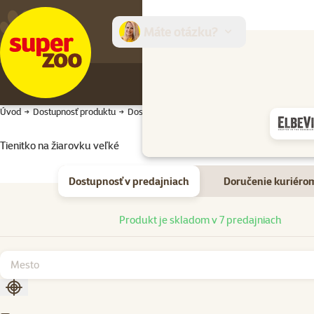
Máte otázku?
E-sh
Úvod
Dostupnosť produktu
Dostupnosť produktu
Tienitko na žiarovku veľké
Dostupnosť v predajniach
Doručenie kuriéro
Dostupnosť v predajniach
Produkt je skladom v 7 predajniach
Zoradiť podľa aktuálnej polohy