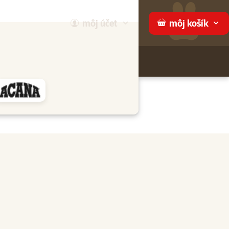
môj
účet
môj
košík
Hľadaj
ame