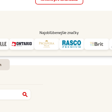
op
Akcie a zľavy
Predajne
Služby
Poradňa
Pomáh
82
Najobľúbenejšie značky
Dostupnosť a doručenie
m
Najít