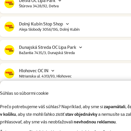
Detva OC Lipa Park
Štúrova 3428/92, Detva
Dolný Kubín Stop Shop
Aleja Slobody 3056/13G, Dolný Kubín
Dunajská Streda OC Lipa Park
Bažantia 7435/3, Dunajská Streda
Hlohovec OC IN
Nitrianska ul. 4313/93, Hlohovec
Súhlas so súbormi cookie
Humenné
Družstevná 6445/42, Humenné
Prečo potrebujeme váš súhlas? Napríklad, aby sme si
zapamätali, č
v košíku
, aby ste mohli ľahko zistiť
stav objednávky
a nemusíte sa z
Chorvátsky Grob OC Klokan
prihlasovať, aby sme vás neobťažovali
nevhodnou reklamou
.
Obchodná ulica 4849/4D, Chorvátsky Grob