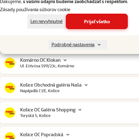
Ďakujeme,
s vašimi údajmi budeme zaobchádzať s rešpektom
.
Zásady používania súborov cookie
Ilava OC Idea
Štúrova 82, Ilava
Len nevyhnutné
Prijať všetko
Komárno City Market
Bratislavská cesta 4579, Komárno
Podrobné nastavenia
Komárno OC Klokan
Ul. Eötvösa 5911/23c, Komárno
Košice Obchodná galéria Naša
Napájadlá č.1/E, Košice
Košice OC Galéria Shopping
Toryská 5, Košice
Košice OC Popradská