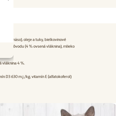
vädzie mäso), oleje a tuky, bielkovinové
linného pôvodu (4 % ovsená vláknina), mlieko
á vláknina 4 %.
ín D3 630 m.j./kg, vitamín E (alfatokoferol)