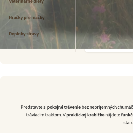
Veterinárne diéty
Hodno
ONTARIO Snack Malt B
Hračky pre mačky
2,89 €
Doplnky stravy
do košík
superzoo.product.detail.content
Predstavte si
pokojné trávenie
bez nepríjemných chumáčo
tráviacim traktom. V
praktickej krabičke
nájdete
funkč
star