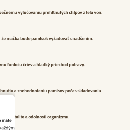
ečnému vylučovaniu prehltnutých chlpov z tela von.
e, že mačka bude pamlsok vyžadovať s nadšením.
nu funkciu čriev a hladký priechod potravy.
vlhnutiu a znehodnoteniu pamlsov počas skladovania.
kovej vitalite a odolnosti organizmu.
o máte
akaždým