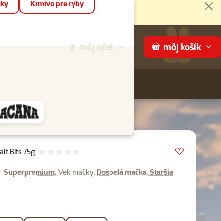
áky
Krmivo pre ryby
Zat
môj
účet
môj
košík
Hľadaj
ame
Vložit do 
lt Bits 75g
Hodnotenie 0%
uperpremium,
Vek mačky:
Dospelá mačka, Staršia