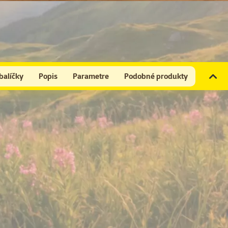
balíčky
Popis
Parametre
Podobné produkty
elková cena