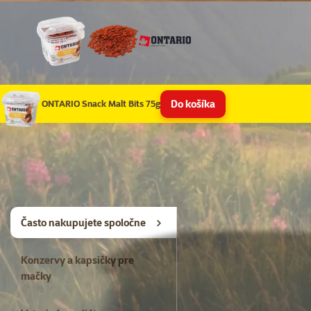
Do košíka
ONTARIO Snack Malt Bits 75g
Kúpiť spolu
Často nakupujete spoločne
Konzervy a kapsičky pre
mačky