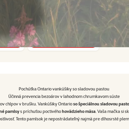
1×
hodnotenie
tenie 0%
Hodnotenie 100%, počet hodnotení:
its 75g
Ontario cat kapsička tuniak vo
vývare 80 g
od 0,79 €
a
do košíka
Pochúťka Ontario vankúšiky so sladovou pastou
Účinná prevencia bezoárov v lahodnom chrumkavom súste
v chlpov v brušku. Vankúšiky Ontario
so špeciálnou sladovou past
né pamlsy
s príchuťou poctivého
hovädzieho mäsa
. Vaša mačka si s
ostlivosť. Tento pamlsok je nepostrádateľný najmä pre dlhosrsté ple