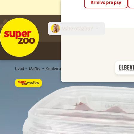
Krmivo pre psy
Máte otázku?
E-sh
Úvod
Mačky
Krmivo a pochúťky
Maškrty
Pre dospelé mačky
značka