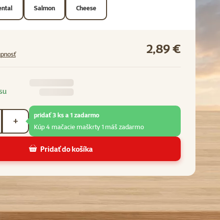
ntal
Salmon
Cheese
2,89 €
upnosť
su
pridať 3 ks a 1 zadarmo
+
Kúp 4 mačacie maškrty 1 máš zadarmo
Pridať do košíka