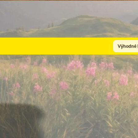
Výhodné 
Pre kompletnú starostlivosť odporúčame prikúpiť
C