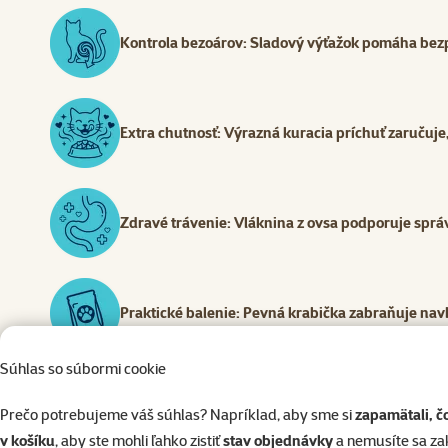
Kontrola bezoárov: Sladový výťažok pomáha bezp
Extra chutnosť: Výrazná kuracia príchuť zaručuj
Zdravé trávenie: Vláknina z ovsa podporuje správ
Praktické balenie: Pevná krabička zabraňuje na
Súhlas so súbormi cookie
Podpora imunity: Vitamíny A a E prispievajú k cel
Prečo potrebujeme váš súhlas? Napríklad, aby sme si
zapamätali, č
v košíku
, aby ste mohli ľahko zistiť
stav objednávky
a nemusíte sa z