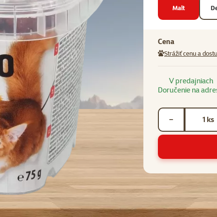
Malt
De
Cena
Strážiť cenu a dost
V predajniach
Doručenie na adre
Počet kusov *
ks
−