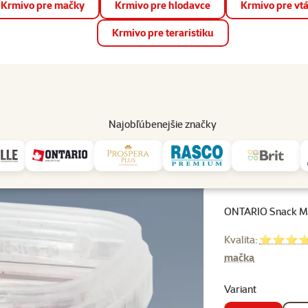
Krmivo pre mačky
Krmivo pre hlodavce
Krmivo pre vt
📱 Stiahnite si novú aplikáciu Super zoo.
Viac informácií
Krmivo pre teraristiku
op
Akcie a zľavy
Predajne
Služby
Poradňa
Pomáh
82
Najobľúbenejšie značky
ONTARIO Snack Malt Bits 75g
ONTARIO Snack Ma
Kvalita:
⭐⭐⭐⭐ S
mačka
Variant