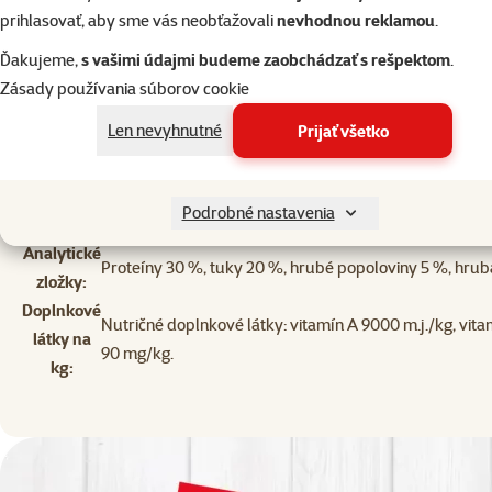
prihlasovať, aby sme vás neobťažovali
nevhodnou reklamou
.
Ďakujeme,
s vašimi údajmi budeme zaobchádzať s rešpektom
.
Zásady používania súborov cookie
Len nevyhnutné
Prijať všetko
Obilniny (4 % slad), mäso a živočíšne produkty (4 % ho
Zloženie:
extrakty, ryby a výrobky z rýb, vedľajšie výrobky rast
Podrobné nastavenia
a mliečne výrobky.
Analytické
Proteíny 30 %, tuky 20 %, hrubé popoloviny 5 %, hrub
zložky:
Doplnkové
Nutričné doplnkové látky: vitamín A 9000 m.j./kg, vitam
látky na
90 mg/kg.
kg: