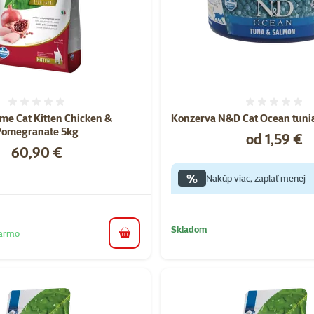
Hodnotenie 0%
Hodnote
me Cat Kitten Chicken &
Konzerva N&D Cat Ocean tunia
Pomegranate 5kg
Cena
od 1,59 €
Cena
60,90 €
%
Nakúp viac, zaplať menej
Skladom
darmo
do košíka