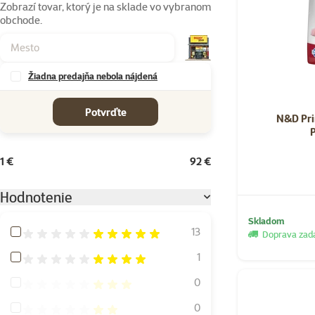
Zobrazí tovar, ktorý je na sklade vo vybranom
obchode.
Žiadna predajňa nebola nájdená
cena od-do
Potvrďte
N&D Pri
1 €
92 €
Hodnotenie
Skladom
Hodnotenie 100%
13
Doprava za
Hodnotenie 80%
1
Hodnotenie 60%
0
Hodnotenie 40%
0