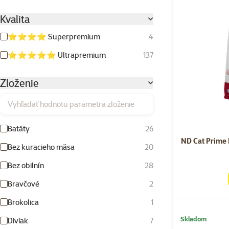
Kvalita
⭐⭐⭐⭐ Superpremium
4
⭐⭐⭐⭐⭐ Ultrapremium
137
Zloženie
Vyhľadať hodnotu parametra zloženie
Batáty
26
ND Cat Prime 
Bez kuracieho mäsa
20
Bez obilnín
28
Bravčové
2
Brokolica
1
Skladom
Diviak
7