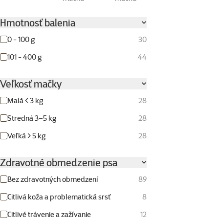
Hmotnosť balenia
0 - 100 g
30
101 - 400 g
44
Veľkosť mačky
Malá < 3 kg
28
Stredná 3–5 kg
28
Veľká > 5 kg
28
Zdravotné obmedzenie psa
Bez zdravotných obmedzení
89
Citlivá koža a problematická srsť
8
Citlivé trávenie a zažívanie
12