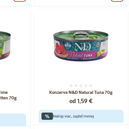
nie 0%
Hodnotenie 0%
rime
Konzerva N&D Natural Tuna 70g
tten 70g
Cena
od 1,59 €
%
Nakúp viac, zaplať menej