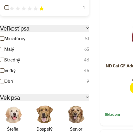
Hodnotenie 20%
1
Veľkosť psa
Miniatúrny
51
Malý
65
Stredný
46
ND Cat GF Adu
Veľký
46
Obrí
9
Vek psa
Skladom
Šteňa
Dospelý
Senior