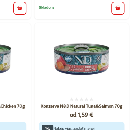
Skladom
do koš
do košíka
nie 0%
Hodnotenie 0%
&Chicken 70g
Konzerva N&D Natural Tuna&Salmon 70g
Cena
od 1,59 €
%
Nakúp viac, zaplať menej