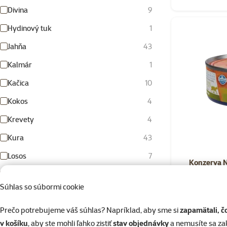
Divina
9
Hydinový tuk
1
Jahňa
43
Kalmár
1
Kačica
10
Kokos
4
Krevety
4
Kura
43
Losos
7
Konzerva 
Obilniny
3
Súhlas so súbormi cookie
Ovocie
2
%
Nakúp v
Prečo potrebujeme váš súhlas? Napríklad, aby sme si
zapamätali, č
Pomaranč
2
v košíku
, aby ste mohli ľahko zistiť
stav objednávky
a nemusíte sa z