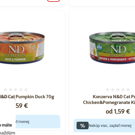
Hodnotenie 0%
Hodnote
N&D Cat Pumpkin Duck 70g
Konzerva N&D Cat P
Chicken&Pomegranate Ki
Cena
od 1,59 €
Cena
od 1,59 €
iac, zaplať menej
%
o máte
Nakúp viac, zaplať menej
akaždým