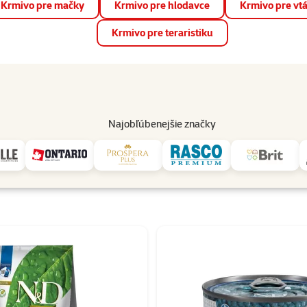
Krmivo pre mačky
Krmivo pre hlodavce
Krmivo pre vt
📱 Stiahnite si novú aplikáciu Super zoo.
Viac informácií
Krmivo pre teraristiku
op
Akcie a zľavy
Predajne
Služby
Poradňa
Pomáh
82
Najobľúbenejšie značky
N&D
 N&D