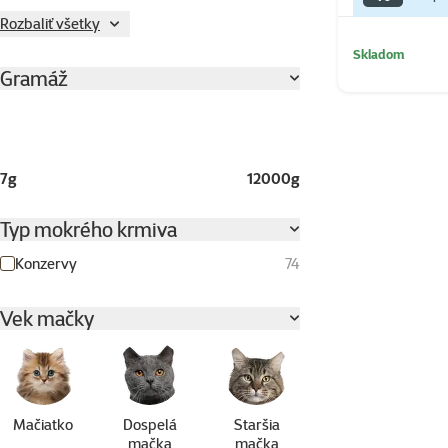
Rozbaliť všetky
Skladom
Gramáž
7g
12000g
Typ mokrého krmiva
Konzervy
74
Vek mačky
Mačiatko
Dospelá
Staršia
mačka
mačka