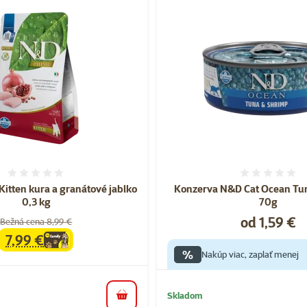
Hodnotenie 0%
Hodnote
Kitten kura a granátové jablko
Konzerva N&D Cat Ocean Tu
0,3 kg
70g
Cena
od 1,59 €
Bežná cena 8,99 €
7,99 €
family
cena
%
Nakúp viac, zaplať menej
Skladom
do košíka