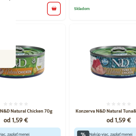
Skladom
do košíka
Hodnotenie 0%
Hodnote
 N&D Natural Chicken 70g
Konzerva N&D Natural Tuna
Cena
Cena
od 1,59 €
od 1,59 €
%
iac, zaplať menej
Nakúp viac, zaplať menej