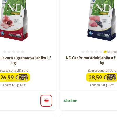
1×
hodnot
Hodnotenie 0%
Hodnoten
lt kura a granatove jablko 1,5
ND Cat Prime Adult jahňa a č
kg
kg
Bežná cena 28,39 €
Bežná cena 29,99 €
26,99 €
28,59 €
family
cena
family
cena
Cena za 100 g: 1,8 €
Cena za 100 g: 1,9 €
Skladom
do košíka