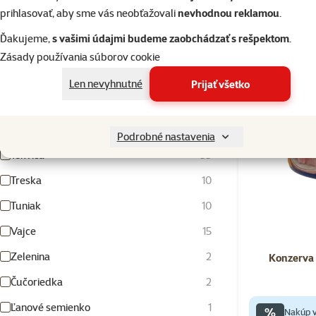
Prepelica
6
prihlasovať, aby sme vás neobťažovali
nevhodnou reklamou
.
Skladom
Pstruh
1
Ďakujeme,
s vašimi údajmi budeme zaobchádzať s rešpektom
.
Ryba
3
Zásady používania súborov cookie
Sardinky
2
Len nevyhnutné
Prijať všetko
Sleď
37
Strukoviny
1
Podrobné nastavenia
Tekvica
33
Treska
10
Tuniak
10
Vajce
15
Zelenina
2
Konzerva
Čučoriedka
2
Ľanové semienko
1
%
Nakúp v