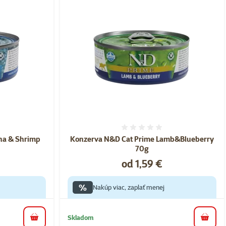
nie 0%
Hodnotenie 0%
na & Shrimp
Konzerva N&D Cat Prime Lamb&Blueberry
70g
Cena
od 1,59 €
%
Nakúp viac, zaplať menej
Skladom
do košíka
do koš