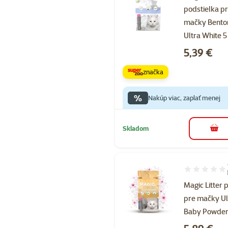
podstielka p
mačky Bento
Ultra White 5 
Cena
5,39 €
značka
%
Nakúp viac, zaplať menej
Skladom
do k
Hodnotenie 8
Magic Litter 
pre mačky Ul
Baby Powder 
Cena