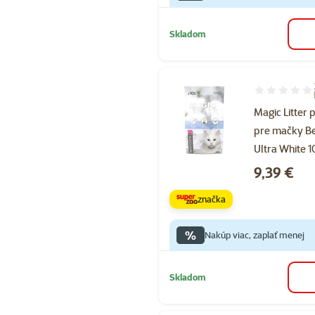
Skladom
Hodnotenie 1
Magic Litter 
pre mačky Be
Ultra White 10
Cena
9,39 €
značka
%
Nakúp viac, zaplať menej
Skladom