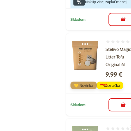
%
Nakúp viac, zaplať menej
Skladom
do k
Hodnotenie 
Stelivo Magi
Litter Tofu
Original 6l
Cena
9,99 €
💛 Novinka
značka
Skladom
do k
Hodnotenie 1