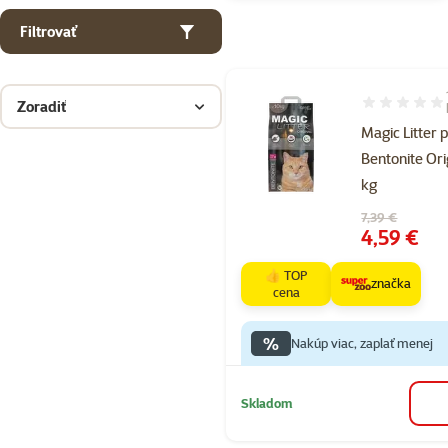
Filtrovať
Zoradiť
Hodnotenie 2
Magic Litter 
Bentonite Ori
kg
Pôvodná cena
7,39 €
Cena
4,59 €
👍 TOP
značka
cena
%
Nakúp viac, zaplať menej
Skladom