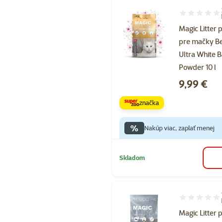
Hodnotenie 1
Magic Litter 
pre mačky Be
Ultra White 
Powder 10 l
Cena
9,99 €
značka
%
Nakúp viac, zaplať menej
Skladom
Hodnotenie 1
Magic Litter 