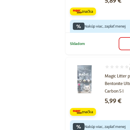
5,89 €
značka
%
Nakúp viac, zaplať menej
Skladom
Hodnotenie 1
Magic Litter 
Bentonite Ult
Carbon 5 l
Cena
5,99 €
značka
%
Nakúp viac, zaplať menej