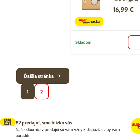
Cena
16,99 €
značka
Skladom
Ďalšia stránka
1
2
82 predajní, sme blízko vás
Naši odborníci v predajni sú vám vždy k dispozícii, aby vám
poradili