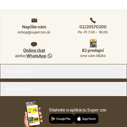
Napíšte nám
02/20570200
eshop@superzoo.sk
Po–Pi 7:00 – 18:00
Online chat
82 predajní
alebo
WhatsApp
sme vám blízko
Menu v pätičke
Pre zákazníkov
O spoločnosti
Stiahnite si aplikáciu Super zoo