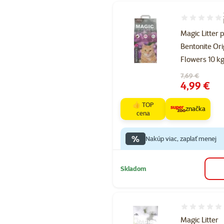
Hodnotenie 4
Magic Litter 
Bentonite Ori
Flowers 10 k
Pôvodná cena
7,69 €
Cena
4,99 €
👍 TOP
značka
cena
%
Nakúp viac, zaplať menej
Skladom
Hodnotenie 
Magic Litter