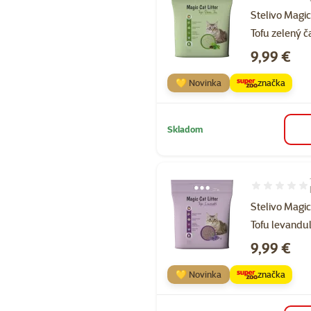
Stelivo Magic
Tofu zelený ča
Cena
9,99 €
💛 Novinka
značka
Skladom
Hodnotenie 1
Stelivo Magic
Tofu levanduľ
Cena
9,99 €
💛 Novinka
značka