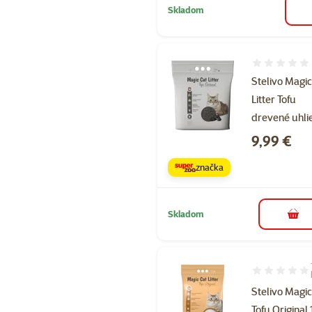
Skladom
Hodnotenie 
Stelivo Magi
Litter Tofu
drevené uhlie
Cena
9,99 €
značka
Skladom
do k
Hodnotenie 1
Stelivo Magic
Tofu Original 