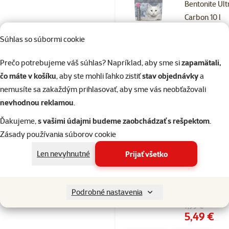
Bentonite Ult
Carbon 10 l
Cena
10,49 €
Súhlas so súbormi cookie
značka
Prečo potrebujeme váš súhlas? Napríklad, aby sme si
zapamätali,
čo máte v košíku
, aby ste mohli ľahko zistiť
stav objednávky
a
%
Nakúp viac, zaplať menej
nemusíte sa zakaždým prihlasovať, aby sme vás neobťažovali
nevhodnou reklamou
.
Skladom
Ďakujeme,
s vašimi údajmi budeme zaobchádzať s rešpektom
.
Zásady používania súborov cookie
Hodnotenie 
Len nevyhnutné
Prijať všetko
Kockolit Mag
Litter Woodc
10l
Podrobné nastavenia
Pôvodná cena
7,99 €
Cena
5,49 €