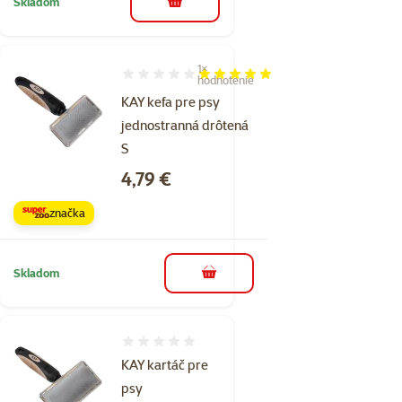
Skladom
do košíka
1×
Hodnotenie 100%, počet hodnotení: 1
hodnotenie
KAY kefa pre psy
jednostranná drôtená
S
Cena
4,79 €
značka
Skladom
do košíka
Hodnotenie 0%
KAY kartáč pre
psy