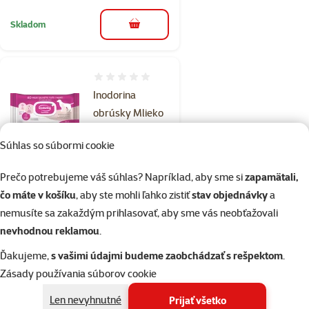
Skladom
do košíka
Hodnotenie 0%
Inodorina
obrúsky Mlieko
a Vanilka s
Súhlas so súbormi cookie
vitaminmi 40 ks
Cena
5,99 €
Prečo potrebujeme váš súhlas? Napríklad, aby sme si
zapamätali,
čo máte v košíku
, aby ste mohli ľahko zistiť
stav objednávky
a
nemusíte sa zakaždým prihlasovať, aby sme vás neobťažovali
Skladom
do košíka
nevhodnou reklamou
.
Ďakujeme,
s vašimi údajmi budeme zaobchádzať s rešpektom
.
Hodnotenie 0%
Zásady používania súborov cookie
Šampón KAY for
Len nevyhnutné
Prijať všetko
CAT pre obnovu