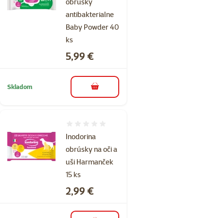
obrúsky
antibakterialne
Baby Powder 40
ks
Cena
5,99 €
Skladom
do košíka
Hodnotenie 0%
Inodorina
obrúsky na oči a
uši Harmanček
15 ks
Cena
2,99 €