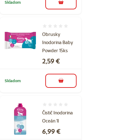
Skladom
do košíka
Hodnotenie 0%
Obrusky
Inodorina Baby
Powder 15ks
Cena
2,59 €
Skladom
do košíka
Hodnotenie 0%
Čistič Inodorina
Oceán 1l
Cena
6,99 €