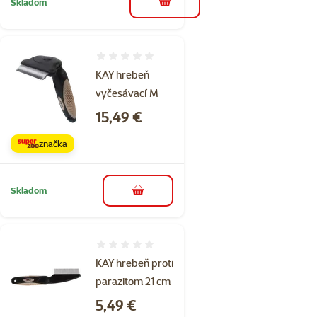
Skladom
do košíka
Hodnotenie 0%
KAY hrebeň
vyčesávací M
Cena
15,49 €
značka
Skladom
do košíka
Hodnotenie 0%
KAY hrebeň proti
parazitom 21 cm
Cena
5,49 €