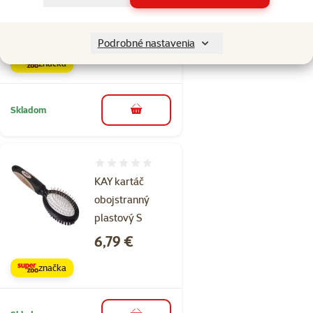
srsti 250ml
Cena
4,79 €
Podrobné nastavenia
značka
Skladom
do košíka
Hodnotenie 0%
KAY kartáč
obojstranný
plastový S
Cena
6,79 €
značka