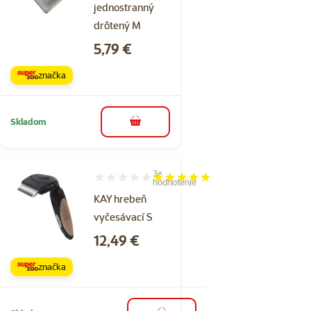
jednostranný
drôtený M
Cena
5,79 €
značka
Skladom
do košíka
3×
Hodnotenie 100%, počet hodnotení: 3
hodnotenie
KAY hrebeň
vyčesávací S
Cena
12,49 €
značka