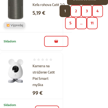
Kefa rohova Catit 2.0
1
2
3
4
Cena
5,19 €
5
…
11
💥 Výpredaj
Skladom
do košíka
Hodnotenie 0%
Kamera na
stráženie Catit
Pixi Smart
myška
Cena
99 €
Skladom