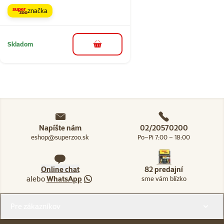
značka
Skladom
do košíka
Napíšte nám
02/20570200
eshop@superzoo.sk
Po–Pi 7:00 – 18:00
Online chat
82 predajní
alebo
WhatsApp
sme vám blízko
Menu v pätičke
Pre zákazníkov