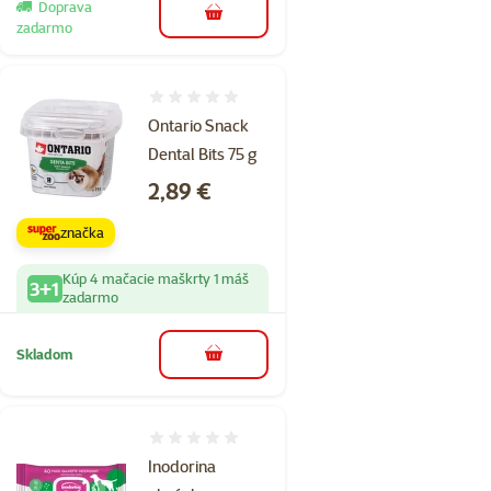
Doprava
do košíka
zadarmo
Hodnotenie 0%
Ontario Snack
Dental Bits 75 g
Cena
2,89 €
značka
Kúp 4 mačacie maškrty 1 máš
3+1
zadarmo
Skladom
do košíka
Hodnotenie 0%
Inodorina