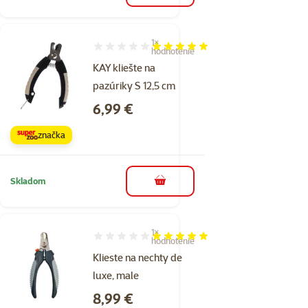
1×
Hodnotenie 100%, počet hodnotení: 1
hodnotenie
KAY kliešte na
pazúriky S 12,5 cm
Cena
6,99 €
značka
Skladom
do košíka
1×
Hodnotenie 100%, počet hodnotení: 1
hodnotenie
Klieste na nechty de
luxe, male
Cena
8,99 €