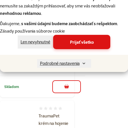
Cena
5,49 €
nemusíte sa zakaždým prihlasovať, aby sme vás neobťažovali
nevhodnou reklamou
.
Skladom
do košíka
Ďakujeme,
s vašimi údajmi budeme zaobchádzať s rešpektom
.
Zásady používania súborov cookie
2×
Len nevyhnutné
Prijať všetko
Hodnotenie 60%, počet hodnotení: 2
hodnotenie
Gilotina na nechty de
Luxe
Podrobné nastavenia
Cena
7,99 €
Skladom
do košíka
Hodnotenie 0%
TraumaPet
krém na hojenie