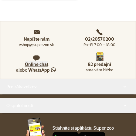
Napíšte nám
02/20570200
eshop@superzoo.sk
Po–Pi 7:00 – 18:00
Online chat
82 predajní
alebo
WhatsApp
sme vám blízko
Menu v pätičke
Pre zákazníkov
O spoločnosti
Stiahnite si aplikáciu Super zoo