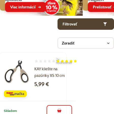
Viac informácií
Prelistovať
Parametrický filter
Vybrané filtre
Produkty v kategorii Kliešte a nožnice na pazúriky pre mačky
Filtrovať
Zoradiť
2×
Hodnotenie 100%, počet hodnotení: 2
hodnotenie
KAY kliešte na
pazúriky XS 10 cm
Cena
5,99 €
značka
Skladom
do košíka