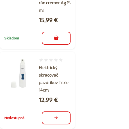
rán cremor Ag 15
ml
Cena
15,99 €
Skladom
do košíka
Hodnotenie 0%
Elektrický
skracovač
pazúrikov Trixie
14cm
Cena
12,99 €
Nedostupné
detail