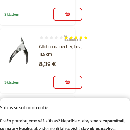
Skladom
do košíka
1×
Hodnotenie 100%, počet hodnotení: 1
hodnotenie
Gilotina na nechty, kov.,
11,5 cm
Cena
8,39 €
Skladom
do košíka
1×
Hodnotenie 100%, počet hodnotení: 1
Súhlas so súbormi cookie
hodnotenie
Noznicky na pazuriky,
Prečo potrebujeme váš súhlas? Napríklad, aby sme si
zapamätali,
mala
čo máte v košíku
, aby ste mohli ľahko zistiť
stav objednávky
a