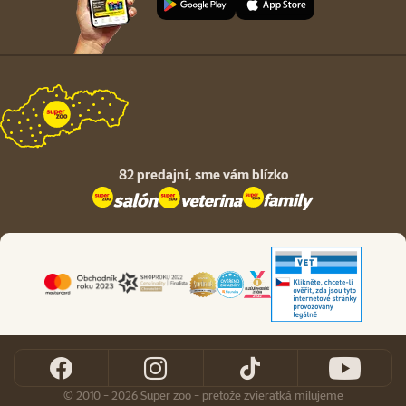
82 predajní,
sme vám blízko
© 2010 - 2026 Super zoo - pretože zvieratká milujeme