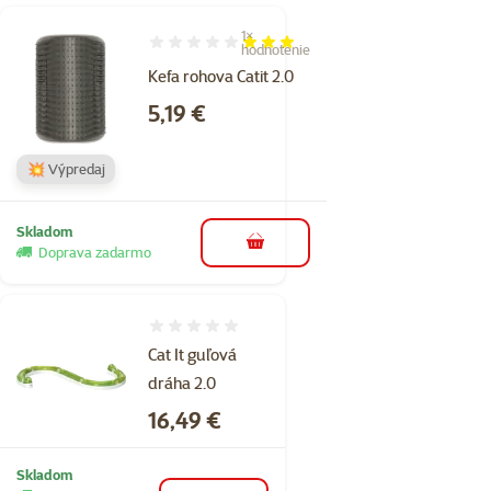
1×
Hodnotenie 60%, počet hodnotení: 1
hodnotenie
Kefa rohova Catit 2.0
Cena
5,19 €
💥 Výpredaj
Skladom
do košíka
Doprava zadarmo
Hodnotenie 0%
Cat It guľová
dráha 2.0
Cena
16,49 €
Skladom