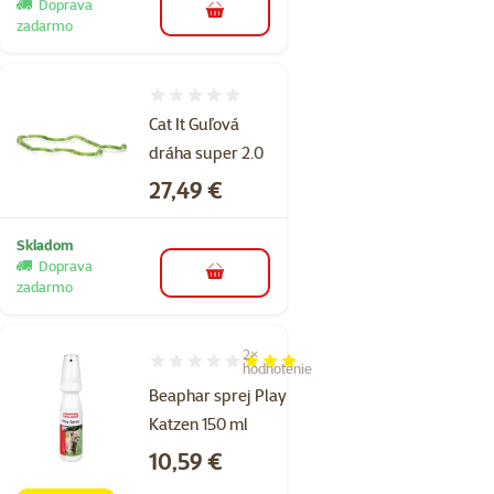
Doprava
do košíka
zadarmo
Hodnotenie 0%
Cat It Guľová
dráha super 2.0
Cena
27,49 €
Skladom
Doprava
do košíka
zadarmo
2×
Hodnotenie 60%, počet hodnotení: 2
hodnotenie
Beaphar sprej Play
Katzen 150 ml
Cena
10,59 €