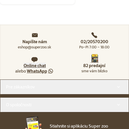
Napíšte nám
02/20570200
eshop@superzoo.sk
Po–Pi 7:00 – 18:00
Online chat
82 predajní
alebo
WhatsApp
sme vám blízko
Menu v pätičke
Pre zákazníkov
O spoločnosti
Stiahnite si aplikáciu Super zoo