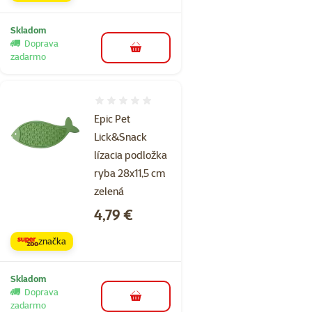
Skladom
Doprava
do košíka
zadarmo
Hodnotenie 0%
Epic Pet
Lick&Snack
lízacia podložka
ryba 28x11,5 cm
zelená
Cena
4,79 €
značka
Skladom
Doprava
do košíka
zadarmo