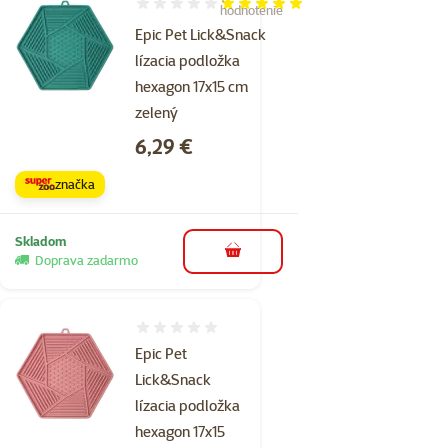
Hodnotenie 100%, počet hodnotení: 1
hodnotenie
Epic Pet Lick&Snack
lízacia podložka
hexagon 17x15 cm
zelený
Cena
6,29 €
značka
Skladom
do košíka
Doprava zadarmo
Hodnotenie 0%
Epic Pet
Lick&Snack
lízacia podložka
hexagon 17x15