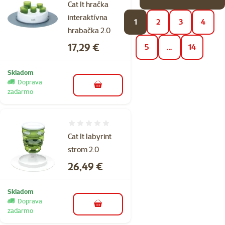
Cat It hračka
interaktívna
1
2
3
4
hrabačka 2.0
Cena
17,29 €
5
…
14
Skladom
Doprava
do košíka
zadarmo
Hodnotenie 0%
Cat It labyrint
strom 2.0
Cena
26,49 €
Skladom
Doprava
do košíka
zadarmo