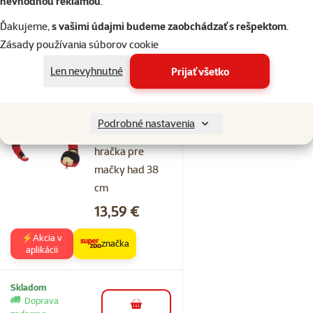
nevhodnou reklamou
.
značka
Ďakujeme,
s vašimi údajmi budeme zaobchádzať s rešpektom
.
Zásady používania súborov cookie
Skladom
Doprava
do košíka
Len nevyhnutné
Prijať všetko
zadarmo
Hodnotenie 0%
Podrobné nastavenia
Epic Pet interakt.
hračka pre
mačky had 38
cm
Cena
13,59 €
⚡Akcia v
značka
aplikácii
Skladom
Doprava
do košíka