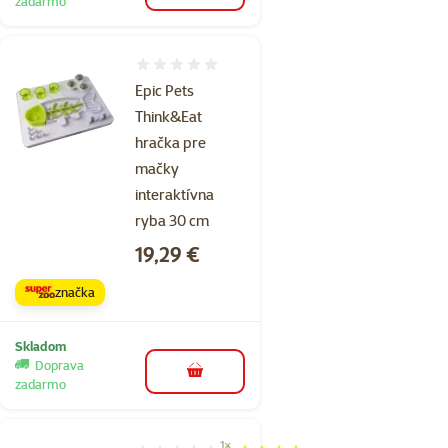
zadarmo
Hodnotenie 0%
Epic Pets
Think&Eat
hračka pre
mačky
interaktívna
ryba 30 cm
Cena
19,29 €
značka
Skladom
Doprava
do košíka
zadarmo
1×