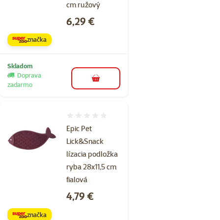
cm ružový
Cena
6,29 €
značka
Skladom
Doprava
do košíka
zadarmo
Hodnotenie 0%
Epic Pet
Lick&Snack
lízacia podložka
ryba 28x11,5 cm
fialová
Cena
4,79 €
značka