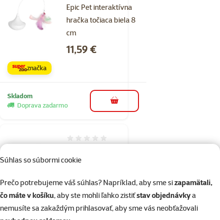
Epic Pet interaktívna
hračka točiaca biela 8
cm
Cena
11,59 €
značka
Skladom
do košíka
Doprava zadarmo
Hodnotenie 0%
Epic Pet
Súhlas so súbormi cookie
interaktívna
hračka lietajúci
Prečo potrebujeme váš súhlas? Napríklad, aby sme si
zapamätali,
motýľ 13 cm
čo máte v košíku
, aby ste mohli ľahko zistiť
stav objednávky
a
Cena
10,39 €
nemusíte sa zakaždým prihlasovať, aby sme vás neobťažovali