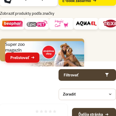
E-book zadarmo
Zobraziť produkty podľa značky
Aktuálne akcie
Super zoo
magazín
Prelistovať
Parametrický filter
Vybrané filtre
Produkty v kategorii Hračky pre mačky
Filtrovať
Zoradiť
Hodnotenie 0%
Ďalšia stránka