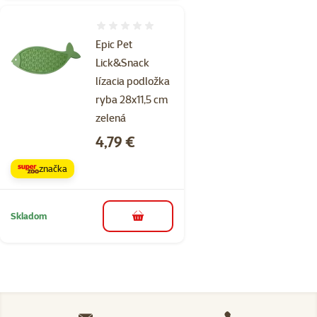
Hodnotenie 0%
Epic Pet
Lick&Snack
lízacia podložka
ryba 28x11,5 cm
zelená
Cena
4,79 €
značka
Skladom
do košíka