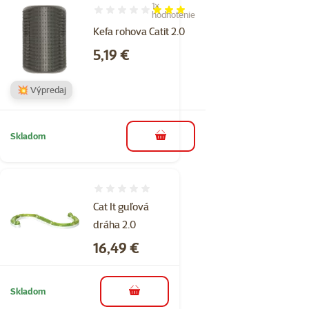
1×
Hodnotenie 60%, počet hodnotení: 1
hodnotenie
Kefa rohova Catit 2.0
Cena
5,19 €
💥 Výpredaj
Skladom
do košíka
Hodnotenie 0%
Cat It guľová
dráha 2.0
Cena
16,49 €
Skladom
do košíka