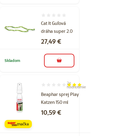
Hodnotenie 0%
Cat It Guľová
dráha super 2.0
Cena
27,49 €
Skladom
do košíka
2×
Hodnotenie 60%, počet hodnotení: 2
hodnotenie
Beaphar sprej Play
Katzen 150 ml
Cena
10,59 €
značka