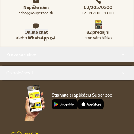
Napíšte nám
02/20570200
eshop@superzoo.sk
Po–Pi 7:00 – 18:00
Online chat
82 predajní
alebo
WhatsApp
sme vám blízko
Menu v pätičke
Pre zákazníkov
O spoločnosti
Stiahnite si aplikáciu Super zoo