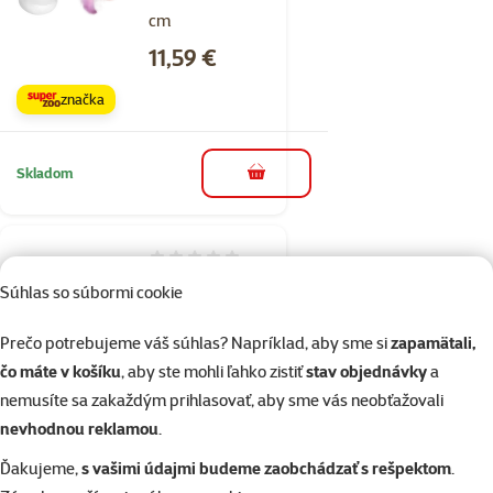
cm
Cena
11,59 €
značka
Skladom
do košíka
Hodnotenie 0%
Epic Pet
Súhlas so súbormi cookie
interaktívna
hračka lietajúci
Prečo potrebujeme váš súhlas? Napríklad, aby sme si
zapamätali,
motýľ 13 cm
čo máte v košíku
, aby ste mohli ľahko zistiť
stav objednávky
a
nemusíte sa zakaždým prihlasovať, aby sme vás neobťažovali
Cena
10,39 €
nevhodnou reklamou
.
značka
Ďakujeme,
s vašimi údajmi budeme zaobchádzať s rešpektom
.