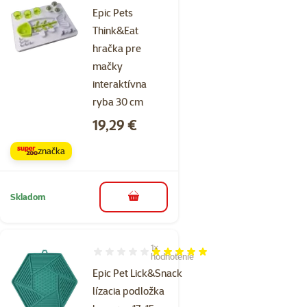
Epic Pets
Think&Eat
hračka pre
mačky
interaktívna
ryba 30 cm
Cena
19,29 €
značka
Skladom
do košíka
1×
Hodnotenie 100%, počet hodnotení: 1
hodnotenie
Epic Pet Lick&Snack
lízacia podložka