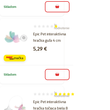
Skladom
do košíka
1×
Hodnotenie 20%, počet hodnotení: 1
hodnotenie
Epic Pet interaktívna
hračka guľa 4 cm
Cena
5,29 €
značka
Skladom
do košíka
1×
Hodnotenie 100%, počet hodnotení: 1
hodnotenie
Epic Pet interaktívna
hračka točiaca biela 8