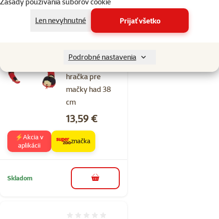
Zásady používania súborov cookie
Skladom
do košíka
Len nevyhnutné
Prijať všetko
Hodnotenie 0%
Podrobné nastavenia
Epic Pet interakt.
hračka pre
mačky had 38
cm
Cena
13,59 €
⚡Akcia v
značka
aplikácii
Skladom
do košíka
Hodnotenie 0%