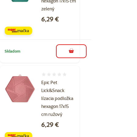
hexagon 17x15 cm
zelený
Cena
6,29 €
značka
Skladom
do košíka
Hodnotenie 0%
Epic Pet
Lick&Snack
lízacia podložka
hexagon 17x15
cm ružový
Cena
6,29 €
značka