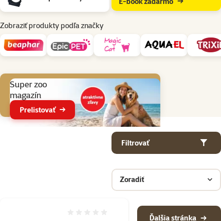
E-book zadarmo
Zobraziť produkty podľa značky
Aktuálne akcie
Super zoo
magazín
Prelistovať
Parametrický filter
Vybrané filtre
Produkty v kategorii Hračky pre mačky
Filtrovať
Zoradiť
Hodnotenie 0%
Ďalšia stránka