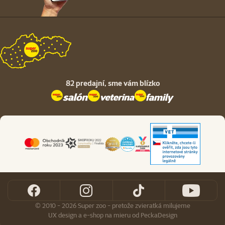
82 predajní,
sme vám blízko
© 2010 - 2026 Super zoo - pretože zvieratká milujeme
UX design
a
e-shop na mieru
od
PeckaDesign