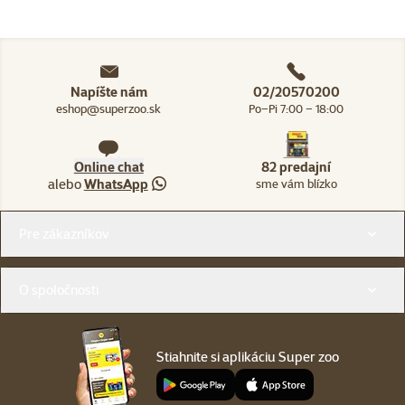
Napíšte nám
02/20570200
eshop@superzoo.sk
Po–Pi 7:00 – 18:00
Online chat
82 predajní
alebo
WhatsApp
sme vám blízko
Menu v pätičke
Pre zákazníkov
O spoločnosti
Stiahnite si aplikáciu Super zoo