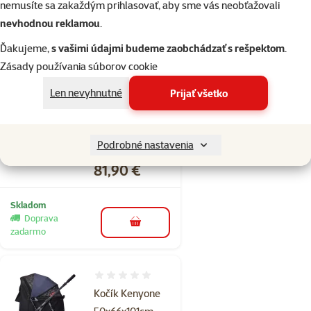
Skladom
nemusíte sa zakaždým prihlasovať, aby sme vás neobťažovali
do košíka
nevhodnou reklamou
.
Ďakujeme,
s vašimi údajmi budeme zaobchádzať s rešpektom
.
Hodnotenie 0%
Zásady používania súborov cookie
Kenyone Kočík
pre psa modrý,
Len nevyhnutné
Prijať všetko
čierna
konštrukcia 45 x
Podrobné nastavenia
61 x 100 cm
Cena
81,90 €
Skladom
Doprava
do košíka
zadarmo
Hodnotenie 0%
Kočík Kenyone