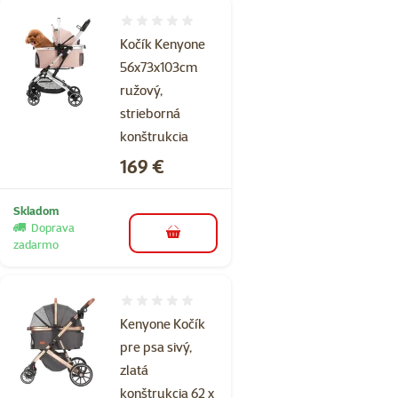
Hodnotenie 0%
Kočík Kenyone
56x73x103cm
ružový,
strieborná
konštrukcia
Cena
169 €
Skladom
Doprava
do košíka
zadarmo
Hodnotenie 0%
Kenyone Kočík
pre psa sivý,
zlatá
konštrukcia 62 x