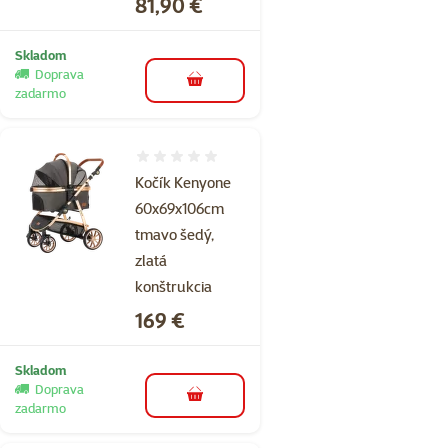
Cena
81,90 €
Skladom
Doprava
do košíka
zadarmo
Hodnotenie 0%
Kočík Kenyone
60x69x106cm
tmavo šedý,
zlatá
konštrukcia
Cena
169 €
Skladom
Doprava
do košíka
zadarmo