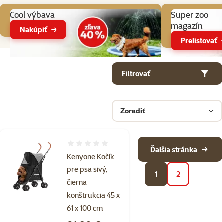
Cool výbava
Super zoo
magazín
Nakúpiť
Prelistovať
Parametrický filter
Vybrané filtre
Produkty v kategorii Kočíky pre psov
Filtrovať
Zoradiť
Hodnotenie 0%
Ďalšia stránka
Kenyone Kočík
pre psa sivý,
1
2
čierna
konštrukcia 45 x
61 x 100 cm