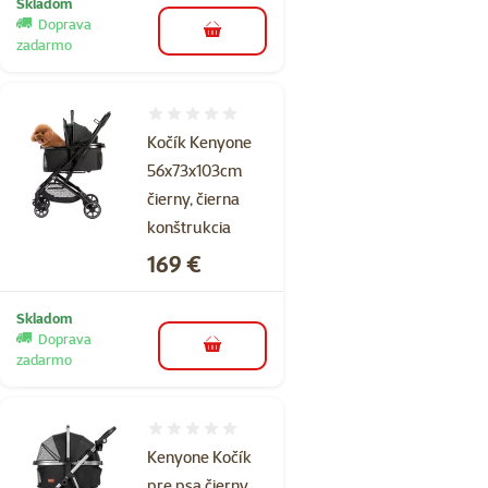
Skladom
Doprava
do košíka
zadarmo
Hodnotenie 0%
Kočík Kenyone
56x73x103cm
čierny, čierna
konštrukcia
Cena
169 €
Skladom
Doprava
do košíka
zadarmo
Hodnotenie 0%
Kenyone Kočík
pre psa čierny,