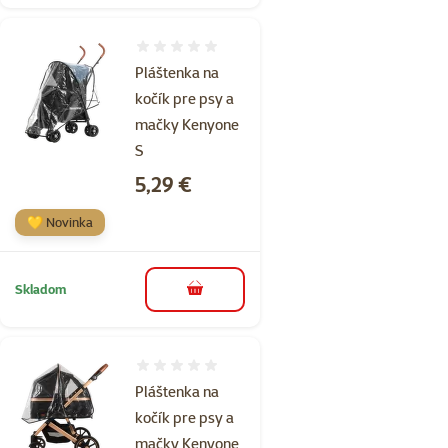
Hodnotenie 0%
Pláštenka na
kočík pre psy a
mačky Kenyone
S
Cena
5,29 €
💛 Novinka
Skladom
do košíka
Hodnotenie 0%
Pláštenka na
kočík pre psy a
mačky Kenyone