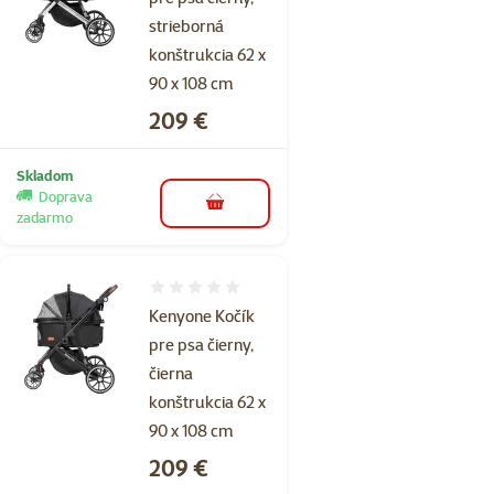
strieborná
konštrukcia 62 x
90 x 108 cm
Cena
209 €
Skladom
Doprava
do košíka
zadarmo
Hodnotenie 0%
Kenyone Kočík
pre psa čierny,
čierna
konštrukcia 62 x
90 x 108 cm
Cena
209 €