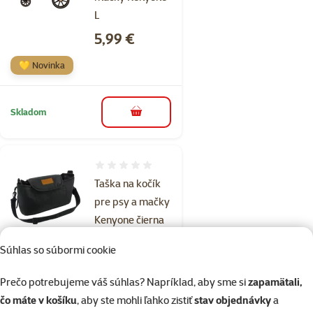
L
Cena
5,99 €
💛 Novinka
Skladom
do košíka
Hodnotenie 0%
Taška na kočík
pre psy a mačky
Kenyone čierna
Cena
9,99 €
Súhlas so súbormi cookie
💛 Novinka
Prečo potrebujeme váš súhlas? Napríklad, aby sme si
zapamätali,
čo máte v košíku
, aby ste mohli ľahko zistiť
stav objednávky
a