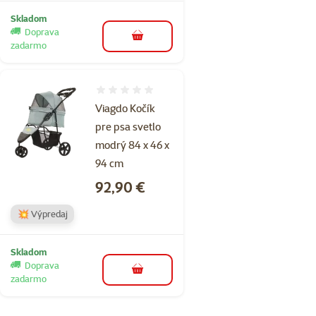
Skladom
Doprava
do košíka
zadarmo
Hodnotenie 0%
Viagdo Kočík
pre psa svetlo
modrý 84 x 46 x
94 cm
Cena
92,90 €
💥 Výpredaj
Skladom
Doprava
do košíka
zadarmo