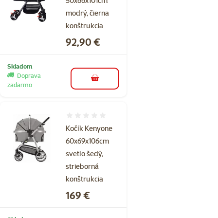
50x66x101cm
modrý, čierna
konštrukcia
Cena
92,90 €
Skladom
Doprava
do košíka
zadarmo
Hodnotenie 0%
Kočík Kenyone
60x69x106cm
svetlo šedý,
strieborná
konštrukcia
Cena
169 €