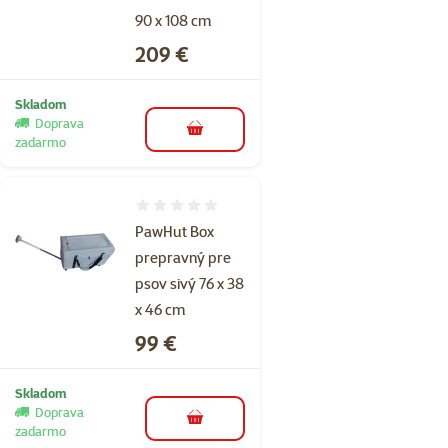
90 x 108 cm
Cena
209 €
Skladom
Doprava
do košíka
zadarmo
Hodnotenie 0%
PawHut Box
prepravný pre
psov sivý 76 x 38
x 46 cm
Cena
99 €
Skladom
Doprava
do košíka
zadarmo