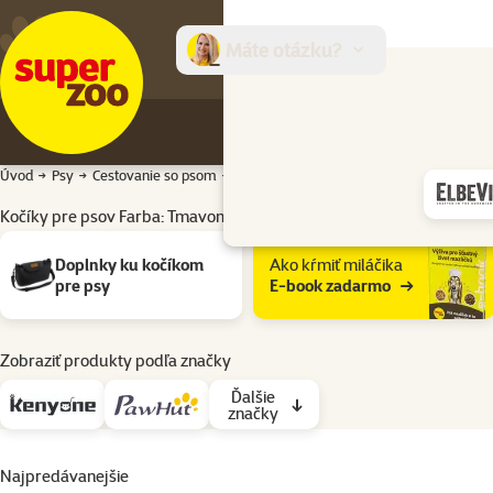
Máte otázku?
E-sh
Úvod
Psy
Cestovanie so psom
Kočíky pre psov
Kočíky pre psov Farb
Kočíky pre psov Farba: Tmavomodrá
Podkategória
Doplnky ku kočíkom
Ako kŕmiť miláčika
pre psy
E-book zadarmo
Zobraziť produkty podľa značky
Ďalšie
značky
Najpredávanejšie