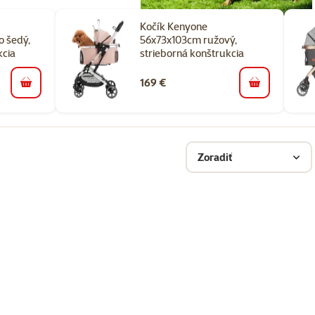
Kočík Kenyone
o šedý,
56x73x103cm ružový,
kcia
strieborná konštrukcia
169 €
do košíka
do košíka
Zoradiť