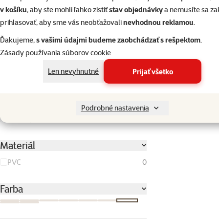
v košíku
, aby ste mohli ľahko zistiť
stav objednávky
a nemusíte sa z
Hodnotenie 60%
0
prihlasovať, aby sme vás neobťažovali
nevhodnou reklamou
.
Hodnotenie 40%
0
Ďakujeme,
s vašimi údajmi budeme zaobchádzať s rešpektom
.
Hodnotenie 20%
0
Zásady používania súborov cookie
Len nevyhnutné
Prijať všetko
Veľkosť psa
Malý
0
Podrobné nastavenia
Stredný
0
Materiál
PVC
0
Farba
Modrá
Ružová
Sivá
Svetlomodrá
Svetlosivá
Tmavo šedá
Tmavomodrá
Čierna
Čierna/strieborná