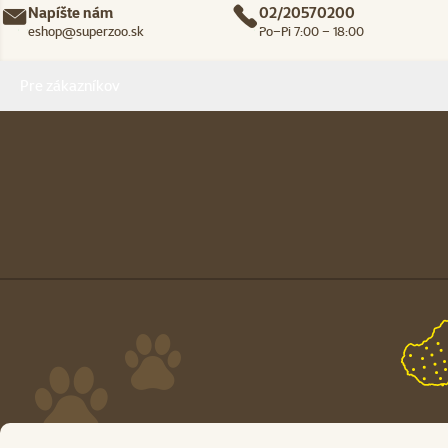
Napíšte nám
02/20570200
eshop@superzoo.sk
Po–Pi 7:00 – 18:00
Menu v pätičke
Pre zákazníkov