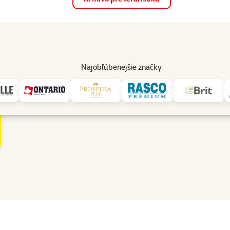
op
Akcie a zľavy
Predajne
Služby
Poradňa
Pomáh
82
Najobľúbenejšie značky
a: Tmavomodrá