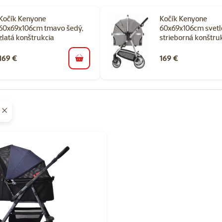
Kočík Kenyone
Kočík Kenyone
60x69x106cm tmavo šedý,
60x69x106cm svetl
zlatá konštrukcia
strieborná konštru
169 €
169 €
do košíka
orii Kočíky pre psov