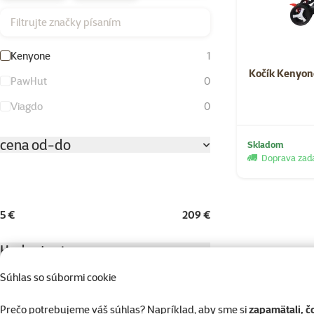
Filtrujte značky písaním
Kenyone
1
Kočík Kenyon
PawHut
0
Viagdo
0
cena od-do
Skladom
Doprava za
5 €
209 €
Hodnotenie
Súhlas so súbormi cookie
Hodnotenie 100%
0
Hodnotenie 80%
Prečo potrebujeme váš súhlas? Napríklad, aby sme si
zapamätali, č
0