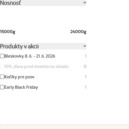
Nosnosť
15000g
24000g
Produkty v akcii
Bleskovky 8. 6. - 21. 6. 2026
1
10% zľava pred inventúrou skladu
0
Kočíky pre psov
1
Early Black Friday
1