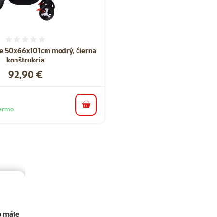
Hodnotenie 0%
e 50x66x101cm modrý, čierna
konštrukcia
Cena
92,90 €
do košíka
darmo
o máte