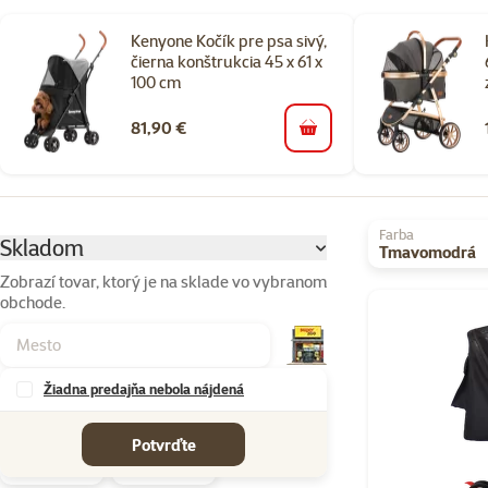
Kenyone Kočík pre psa sivý,
čierna konštrukcia 45 x 61 x
100 cm
81,90 €
do košíka
Parametrický filter
Vybrané filtre
Farba
Skladom
Tmavomodrá
Zobrazí tovar, ktorý je na sklade vo vybranom
obchode.
Produkty v kateg
Žiadna predajňa nebola nájdená
Značky
Potvrďte