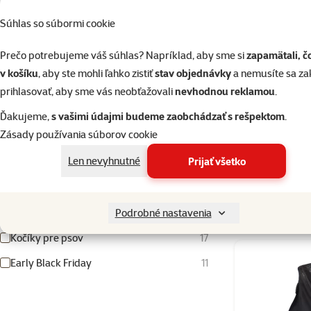
Farba
Súhlas so súbormi cookie
Modrá
Ružová
Sivá
Svetlomodrá
Svetlosivá
Tmavo šedá
Tmavomodrá
Čierna
Čierna/strieborná
Prečo potrebujeme váš súhlas? Napríklad, aby sme si
zapamätali, č
Nosnosť
v košíku
, aby ste mohli ľahko zistiť
stav objednávky
a nemusíte sa z
prihlasovať, aby sme vás neobťažovali
nevhodnou reklamou
.
Ďakujeme,
s vašimi údajmi budeme zaobchádzať s rešpektom
.
Pláštenka
15000g
24000g
Zásady používania súborov cookie
Len nevyhnutné
Prijať všetko
Produkty v akcii
Bleskovky 8. 6. - 21. 6. 2026
8
Skladom
10% zľava pred inventúrou skladu
4
Podrobné nastavenia
Kočíky pre psov
17
Early Black Friday
11