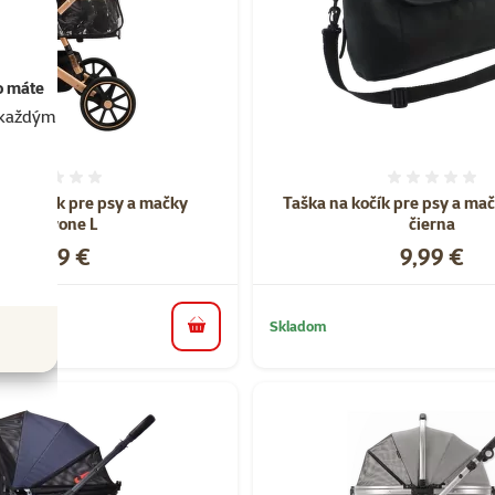
o máte
akaždým
Hodnotenie 0%
Hodnote
 na kočík pre psy a mačky
Taška na kočík pre psy a m
Kenyone L
čierna
Cena
Cena
5,99 €
9,99 €
Skladom
do košíka