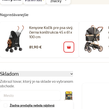
značky
Najpredávanejšie
Kenyone Kočík pre psa sivý,
čierna konštrukcia 45 x 61 x
100 cm
81,90 €
do košíka
Parametrický filter
Vybrané filtre
Skladom
Zobrazí tovar, ktorý je na sklade vo vybranom
obchode.
Produkty v kateg
Žiadna predajňa nebola nájdená