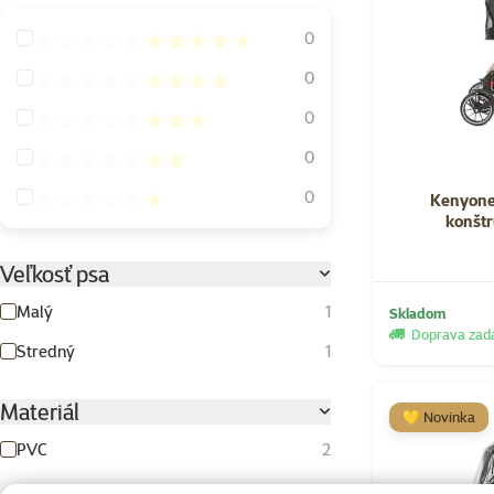
Hodnotenie 100%
0
Hodnotenie 80%
0
Hodnotenie 60%
0
Hodnotenie 40%
0
Hodnotenie 20%
0
Kenyone 
konštr
Veľkosť psa
Malý
1
Skladom
Doprava za
Stredný
1
Materiál
💛 Novinka
PVC
2