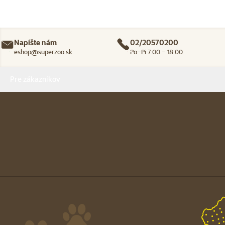
Napíšte nám
02/20570200
eshop@superzoo.sk
Po–Pi 7:00 – 18:00
Menu v pätičke
Pre zákazníkov