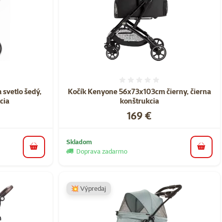
nie 0%
Hodnotenie 0%
svetlo šedý,
Kočík Kenyone 56x73x103cm čierny, čierna
cia
konštrukcia
Cena
169 €
Skladom
do košíka
do koš
Doprava zadarmo
💥 Výpredaj