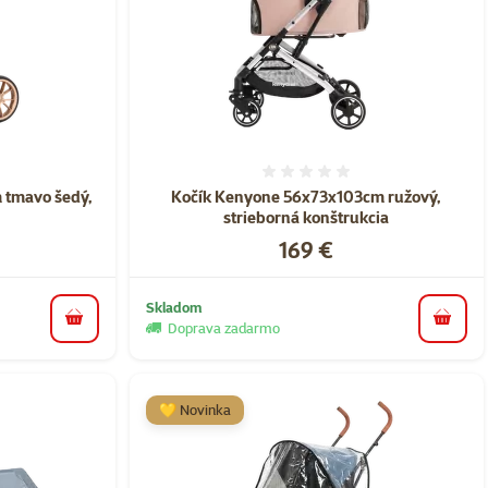
nie 0%
Hodnotenie 0%
 tmavo šedý,
Kočík Kenyone 56x73x103cm ružový,
a
strieborná konštrukcia
Cena
169 €
Skladom
do košíka
do koš
Doprava zadarmo
💛 Novinka