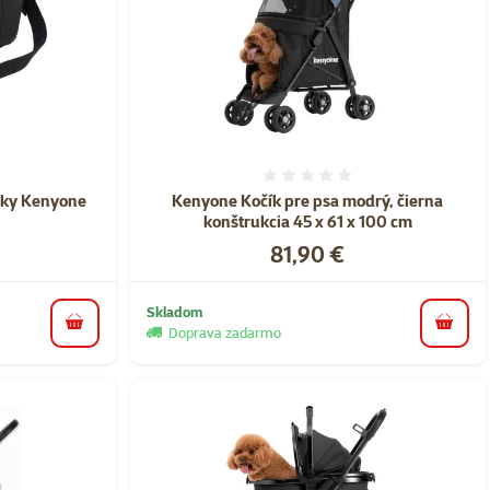
nie 0%
Hodnotenie 0%
ačky Kenyone
Kenyone Kočík pre psa modrý, čierna
konštrukcia 45 x 61 x 100 cm
Cena
81,90 €
Skladom
do košíka
do koš
Doprava zadarmo