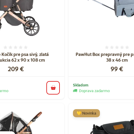
Hodnotenie 0%
Hodnote
Kočík pre psa sivý, zlatá
PawHut Box prepravný pre ps
ukcia 62 x 90 x 108 cm
38 x 46 cm
Cena
Cena
209 €
99 €
Skladom
do košíka
darmo
Doprava zadarmo
💛 Novinka