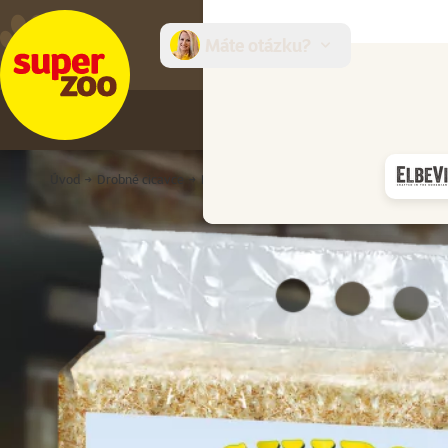
Máte otázku?
E-sh
Úvod
Drobné cicavce
Podstielky a toalety
Podstielky
Hobliny 