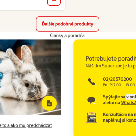
do košíka
Ďalšie podobné produkty
Články a poradňa
Potrebujete poradi
Náš tím Super zoo je tu p
02/20570200
Po–Pi 7:00 – 18:00
Spýtajte sa
v on
alebo na
Whats
Konzultácie na 
naplánuj si konz
je to a ako mu predchádzať