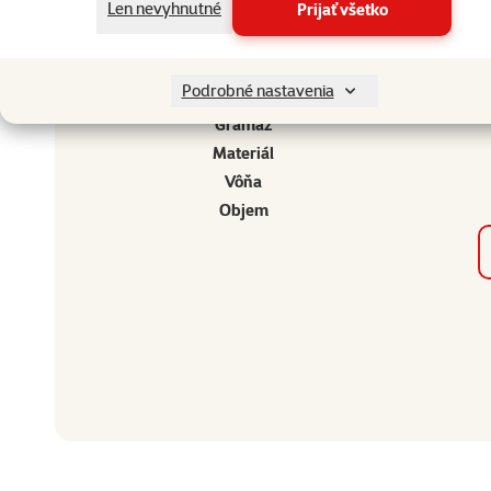
Len nevyhnutné
Prijať všetko
Nature L
Podrobné nastavenia
Gramáž
Materiál
Vôňa
Objem
Ostatné