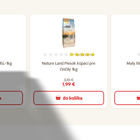
3×
hodnotenie
tenie 0%
Hodnotenie 93%, počet hodnotení: 
 15L-1kg
Nature Land Piesok kúpací pre
Maly h
činčily 1kg
3,19 €
1,99 €
a
do košíka