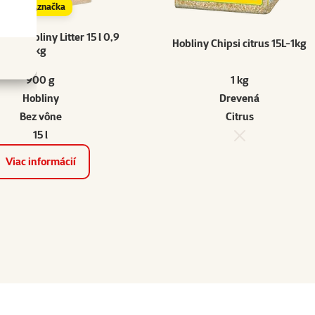
značka
and hobliny Litter 15 l 0,9
Hobliny Chipsi citrus 15L-1kg
kg​
900 g
1 kg
Hobliny
Drevená
Bez vône
Citrus
15 l
Viac informácií