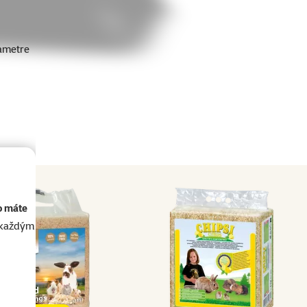
ametre
o máte
akaždým