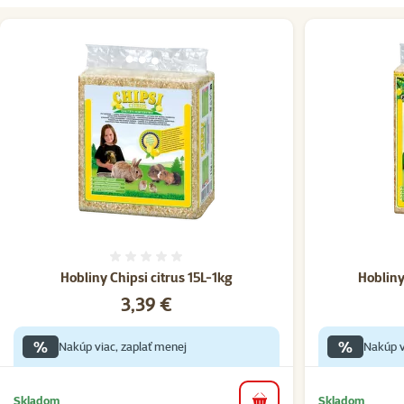
Hodnotenie 0%
Hobliny Chipsi citrus 15L-1kg
Hobliny
Cena
3,39 €
%
%
Nakúp viac, zaplať menej
Nakúp v
Skladom
Skladom