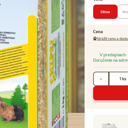
Citrus
Bez
Cena
Strážiť cenu a dost
V predajniach
Doručenie na adre
Počet kusov *
ks
−