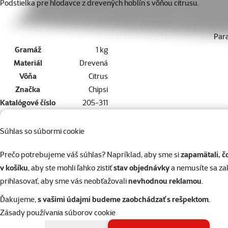
superzoo.product.detail.content
Podstielka pre hlodavce z drevených hoblín s vôňou citrusu.
Par
Gramáž
1 kg
Materiál
Drevená
Vôňa
Citrus
Značka
Chipsi
Katalógové číslo
205-311
EAN
4002973000311
Súhlas so súbormi cookie
Doprajte vášmu miláčikovi to najlepšie
Prečo potrebujeme váš súhlas? Napríklad, aby sme si
zapamätali, č
v košíku
, aby ste mohli ľahko zistiť
stav objednávky
a nemusíte sa z
Vyberte si kvalitu od Super zoo
prihlasovať, aby sme vás neobťažovali
nevhodnou reklamou
.
Produkt
Doprajte vášmu miláčikovi to najlepšie
Ďakujeme,
s vašimi údajmi budeme zaobchádzať s rešpektom
.
Vyberte si kvalitu od Super zoo
Zásady používania súborov cookie