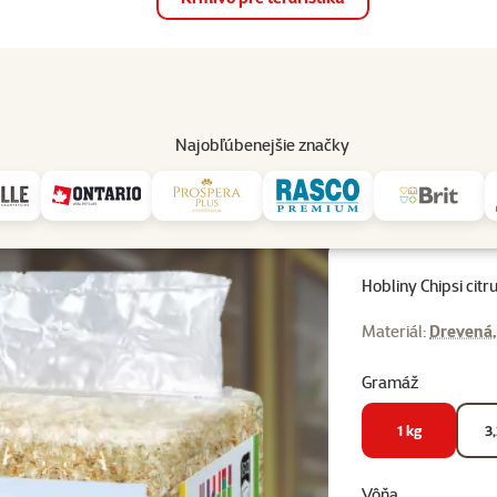
op
Akcie a zľavy
Predajne
Služby
Poradňa
Pomáh
82
Najobľúbenejšie značky
Chipsi citrus 15L-1kg
Hobliny Chipsi citr
Materiál:
Drevená
Gramáž
1 kg
3,
Vôňa