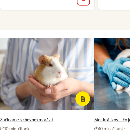
do košíka
Začíname s chovom morčiat
Mor králikov – čo 
10 min. čítanie
10 min. čítanie