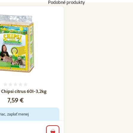
Podobné produkty
Hodnotenie 0%
 Chipsi citrus 60l-3,2kg
Cena
7,59 €
iac, zaplať menej