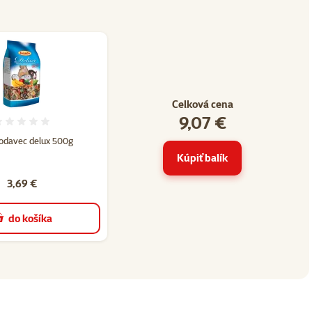
Celková cena
9,07 €
3
Hodnotenie 0%
lodavec delux 500g
Kúpiť balík
3,69 €
do košíka