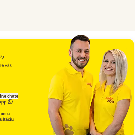
ť?
re vás
line chate
App
mieru
ultáciu