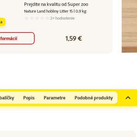
Prejdite na kvalitu od Super zoo
Nature Land hobliny Litter 15 l 0,9 kg​
2×
hodnotenie
Hodnotenie 0%, počet hodnotení: 2
ka
1,59 €
Cena
nformácií
balíčky
Popis
Parametre
Podobné produkty