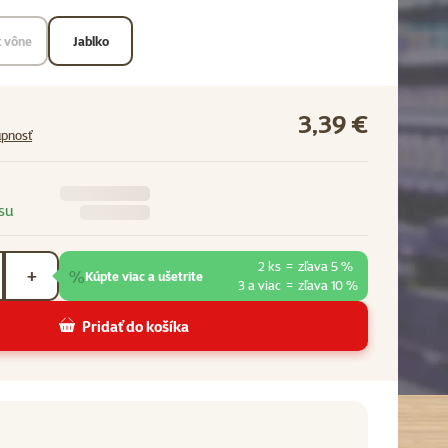
 vône
Jablko
3,39 €
upnosť
su
2 ks
=
zľava 5 %
%
+
Kúpte viac a ušetrite
3 a viac
=
zľava 10 %
Pridať do košíka