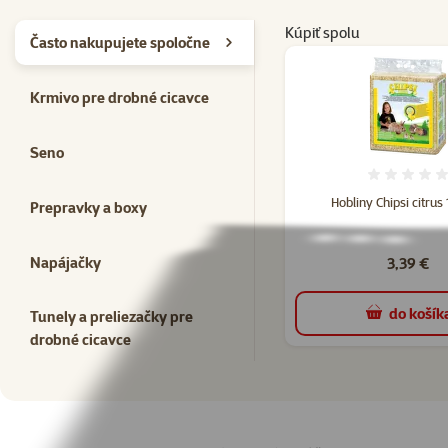
Kúpiť spolu
Často nakupujete spoločne
Krmivo pre drobné cicavce
Seno
Hodno
Hobliny Chipsi citrus
Prepravky a boxy
Napájačky
3,39 €
do košík
Tunely a preliezačky pre
drobné cicavce