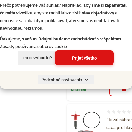
Prečo potrebujeme váš súhlas? Napríklad, aby sme si
zapamätali,
Hodnotenie 
čo máte v košíku
, aby ste mohli ľahko zistiť
stav objednávky
a
Fluval diel
nemusíte sa zakaždým prihlasovať, aby sme vás neobťažovali
adapter 304
nevhodnou reklamou
.
404
Ďakujeme,
s vašimi údajmi budeme zaobchádzať s rešpektom
.
Pôvodná cena
8,69 €
Z
Cena
4,34 €
-
Zásady používania súborov cookie
💥 Výpredaj
2+1 zdarma
Len nevyhnutné
Prijať všetko
2+1
Akcia 2+1 zdarma
Podrobné nastavenia
Skladom
do k
Hodnotenie 
Fluval náhra
sada pre hla