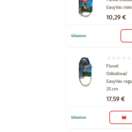
EasyVac mini
Cena
10,29 €
Skladom
Hodnotenie 
Fluval
Odkaľovač
EasyVac regu
25 cm
Cena
17,59 €
Skladom
do k