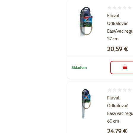
Hodnotenie 
Fluval
Odkaľovač
EasyVac regu
37 cm
Cena
20,59 €
Skladom
do k
Hodnotenie 
Fluval
Odkaľovač
EasyVac regu
60 cm
Cena
24,79 €