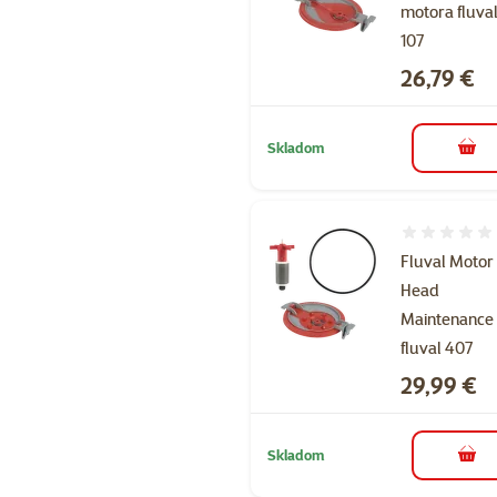
motora fluva
107
Cena
26,79 €
Skladom
do k
Hodnotenie 
Fluval Motor
Head
Maintenance 
fluval 407
Cena
29,99 €
Skladom
do k