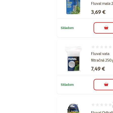
Fluval mala 
Cena
3,69 €
Skladom
do k
Hodnotenie 
Fluval vata
filtračná 250 
Cena
7,49 €
Skladom
do k
Hodnotenie 1
Fluval Odkaľ