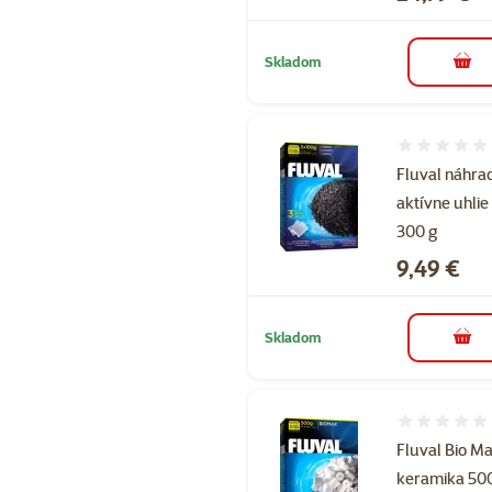
Skladom
do k
Hodnotenie 
Fluval náhra
aktívne uhlie
300 g
Cena
9,49 €
Skladom
do k
Hodnotenie 
Fluval Bio M
keramika 50