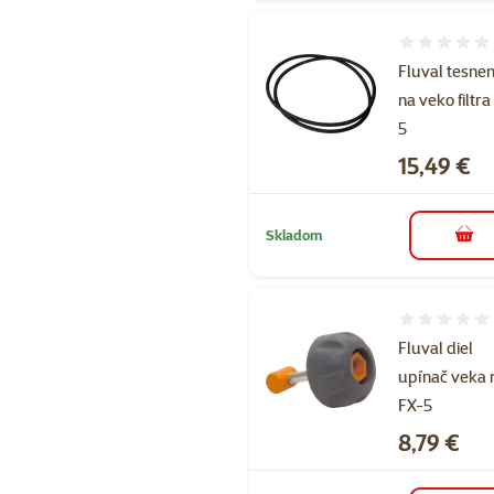
Hodnotenie 
Fluval tesnen
na veko filtra
5
Cena
15,49 €
Skladom
do k
Hodnotenie 
Fluval diel
upínač veka 
FX-5
Cena
8,79 €