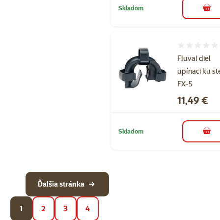
Skladom
do k
Hodnotenie 
Fluval diel
upínaci ku s
FX-5
Cena
11,49 €
Skladom
do k
Ďalšia stránka
1
2
3
4