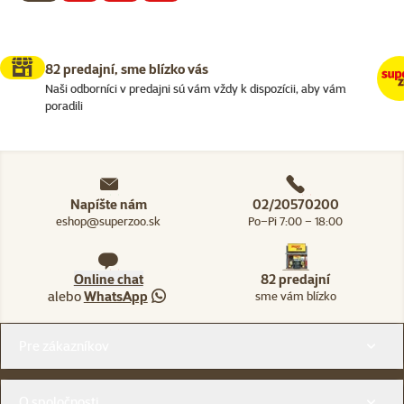
82 predajní, sme blízko vás
Naši odborníci v predajni sú vám vždy k dispozícii, aby vám
poradili
Napíšte nám
02/20570200
eshop@superzoo.sk
Po–Pi 7:00 – 18:00
Online chat
82 predajní
alebo
WhatsApp
sme vám blízko
Menu v pätičke
Pre zákazníkov
O spoločnosti