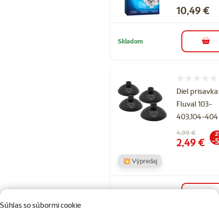
Cena
10,49 €
Skladom
do k
Hodnotenie 
Diel prisavka
Fluval 103-
403,104-404
Pôvodná cena
4,99 €
Z
Cena
2,49 €
-
💥 Výpredaj
Skladom
do k
Súhlas so súbormi cookie