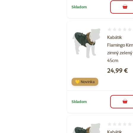
Skladom
do k
Hodnotenie 
Kabátik
Flamingo Ki
zimný zelený
45cm
Cena
24,99 €
💛 Novinka
Skladom
do k
Hodnotenie 
Kabátik