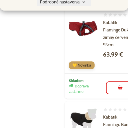
Podrobné nastavenia
Hodnotenie 
Kabátik
Flamingo Du
zimný červe
55cm
Cena
63,99 €
💛 Novinka
Skladom
Doprava
do k
zadarmo
Hodnotenie 
Kabátik
Flamingo Bon