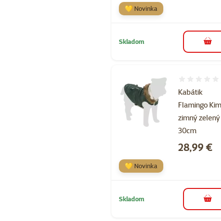
💛 Novinka
Skladom
do k
Hodnotenie 
Kabátik
Flamingo Ki
zimný zelený
30cm
Cena
28,99 €
💛 Novinka
Skladom
do k