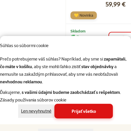
Cena
59,99 €
💛 Novinka
Skladom
Doprava
do k
zadarmo
Súhlas so súbormi cookie
Prečo potrebujeme váš súhlas? Napríklad, aby sme si
zapamätali,
Hodnotenie 
čo máte v košíku
, aby ste mohli ľahko zistiť
stav objednávky
a
Kabátik
nemusíte sa zakaždým prihlasovať, aby sme vás neobťažovali
Flamingo Bon
nevhodnou reklamou
.
čierny 30cm
Cena
30,99 €
Ďakujeme,
s vašimi údajmi budeme zaobchádzať s rešpektom
.
Zásady používania súborov cookie
💛 Novinka
Len nevyhnutné
Prijať všetko
Skladom
do k