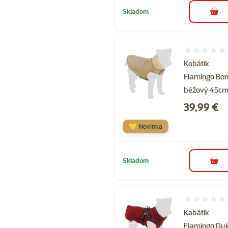
Skladom
do k
Hodnotenie 
Kabátik
Flamingo Bon
béžový 45c
Cena
39,99 €
💛 Novinka
Skladom
do k
Hodnotenie 
Kabátik
Flamingo Du