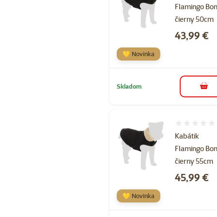
Flamingo Bon
čierny 50cm
Cena
43,99 €
💛 Novinka
Skladom
do k
Hodnotenie 
Kabátik
Flamingo Bon
čierny 55cm
Cena
45,99 €
💛 Novinka