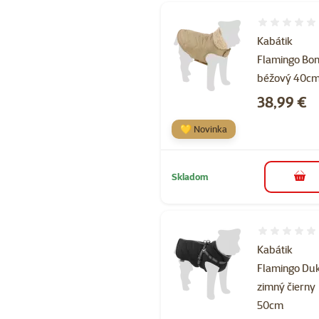
Hodnotenie 
Kabátik
Flamingo Bon
béžový 40c
Cena
38,99 €
💛 Novinka
Skladom
do k
Hodnotenie 
Kabátik
Flamingo Du
zimný čierny
50cm