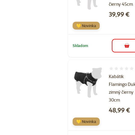
čierny 45cm
Cena
39,99 €
💛 Novinka
Skladom
do k
Hodnotenie 
Kabátik
Flamingo Du
zimný čierny
30cm
Cena
48,99 €
💛 Novinka