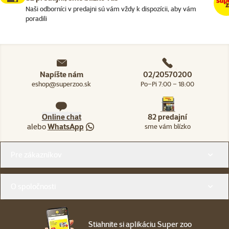
Naši odborníci v predajni sú vám vždy k dispozícii, aby vám
poradili
Napíšte nám
02/20570200
eshop@superzoo.sk
Po–Pi 7:00 – 18:00
Online chat
82 predajní
alebo
WhatsApp
sme vám blízko
Menu v pätičke
Pre zákazníkov
O spoločnosti
Stiahnite si aplikáciu Super zoo