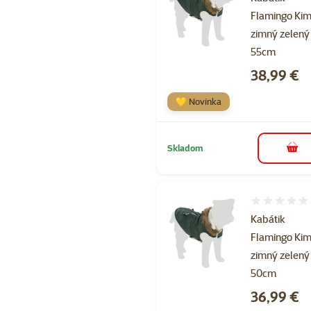
Flamingo Ki
zimný zelený
55cm
Cena
38,99 €
💛 Novinka
Skladom
do k
Hodnotenie 
Kabátik
Flamingo Ki
zimný zelený
50cm
Cena
36,99 €