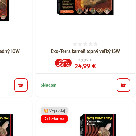
nie 0%
Hodnotenie 0%
redný 10W
Exo-Terra kameň topný veľký 15W
Pôvodná cena
49,99 €
Zľava
Cena
24,99 €
-50 %
Skladom
do košíka
do koš
💥 Výpredaj
2+1 zdarma