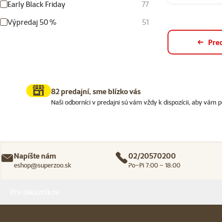
Early Black Friday
77
Výpredaj 50 %
51
Pre
82 predajní, sme blízko vás
Naši odborníci v predajni sú vám vždy k dispozícii, aby vám p
Napíšte nám
02/20570200
eshop@superzoo.sk
Po–Pi 7:00 – 18:00
Menu v pätičke
Pre zákazníkov