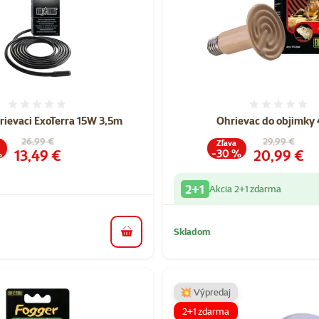
Hodnotenie 0%
Hodnote
rievaci ExoTerra 15W 3,5m
Ohrievac do objimky
Pôvodná cena
Pôvodná cen
26,99 €
29,99 €
Zľava
Cena
Cena
13,49 €
20,99 €
%
-30 %
2+1
Akcia 2+1 zdarma
Skladom
do košíka
💥 Výpredaj
2+1 zdarma