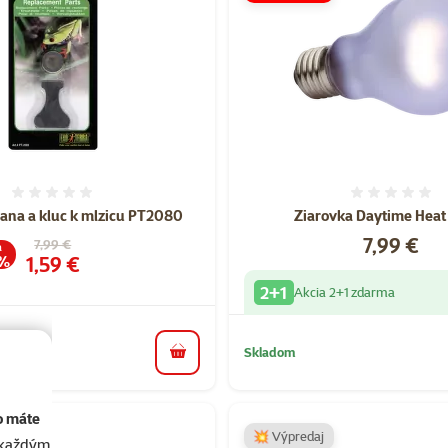
Hodnotenie 0%
Hodnote
ana a kluc k mlzicu PT2080
Ziarovka Daytime Hea
Cena
7,99 €
Pôvodná cena
7,99 €
a
Cena
1,59 €
 %
2+1
Akcia 2+1 zdarma
Skladom
do košíka
o máte
💥 Výpredaj
akaždým