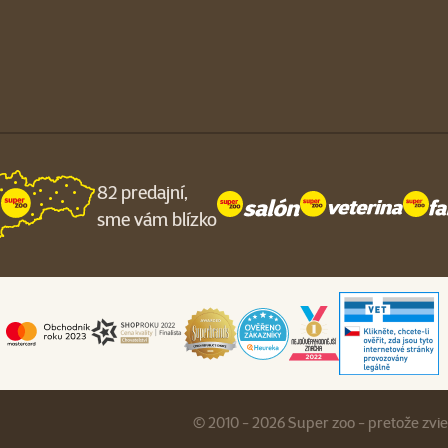
82 predajní,
sme vám blízko
© 2010 - 2026 Super zoo - pretože zvi