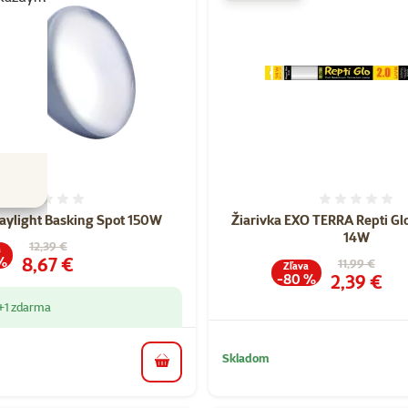
Hodnotenie 0%
Hodnote
aylight Basking Spot 150W
Žiarivka EXO TERRA Repti Glo
14W
Pôvodná cena
12,39 €
a
Cena
8,67 €
%
Pôvodná cen
11,99 €
Zľava
Cena
2,39 €
-80 %
+1 zdarma
Skladom
do košíka