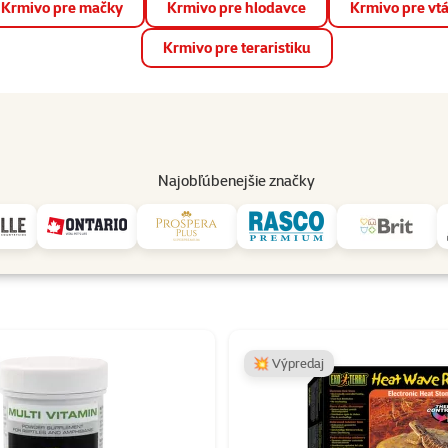
Krmivo pre mačky
Krmivo pre hlodavce
Krmivo pre vt
📱 Stiahnite si novú aplikáciu Super zoo.
Viac informácií
Krmivo pre teraristiku
op
Akcie a zľavy
Predajne
Služby
Poradňa
Pomáh
82
Najobľúbenejšie značky
Exo Terra
Exo Terra
💥 Výpredaj