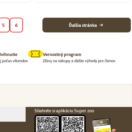
5
6
Ďalšia stránka
dvihnutie
Vernostný program
j počas víkendov
Zľavy na nákupy a ďalšie výhody pre členov
Stiahnite si aplikáciu Super zoo