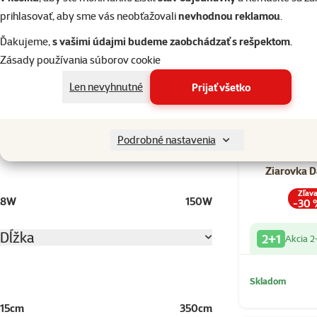
Typ dekorácie
2+1 zdarma
prihlasovať, aby sme vás neobťažovali
nevhodnou reklamou
.
Voľne stojaca
3
Ďakujeme,
s vašimi údajmi budeme zaobchádzať s rešpektom
.
Zásady používania súborov cookie
Typ krmiva
Len nevyhnutné
Prijať všetko
Vitamíny a minerály pre plazy
2
Výkon (Watt)
Podrobné nastavenia
Ziarovka D
Zľav
8W
150W
-30 
Dĺžka
2+1
Akcia 2
Skladom
15cm
350cm