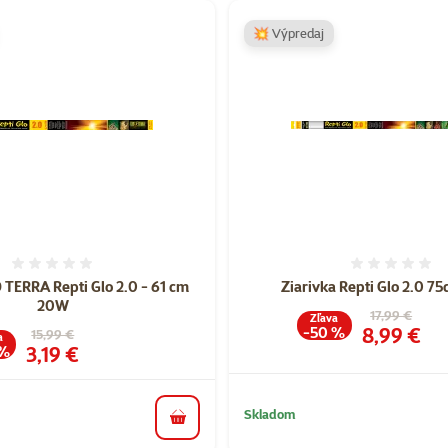
💥 Výpredaj
Hodnotenie 0%
Hodnote
 TERRA Repti Glo 2.0 - 61 cm
Ziarivka Repti Glo 2.0 
20W
Pôvodná cen
17,99 €
Zľava
Cena
8,99 €
-50 %
Pôvodná cena
15,99 €
a
Cena
3,19 €
 %
Skladom
do košíka