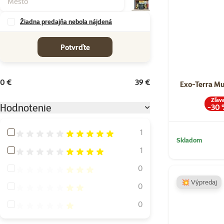
Žiadna predajňa nebola nájdená
cena od-do
Potvrďte
0 €
39 €
Exo-Terra Mu
Zľav
Hodnotenie
-30
Hodnotenie 100%
1
Skladom
Hodnotenie 80%
1
Hodnotenie 60%
0
💥 Výpredaj
Hodnotenie 40%
0
Hodnotenie 20%
0