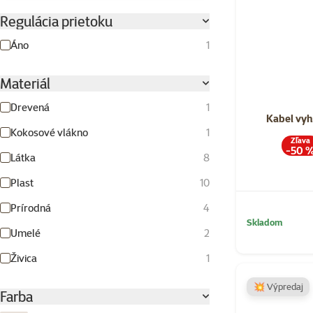
Regulácia prietoku
Áno
1
Materiál
Drevená
1
Kabel vyh
Kokosové vlákno
1
Zľava
-50 
Látka
8
Plast
10
Prírodná
4
Skladom
Umelé
2
Živica
1
💥 Výpredaj
Farba