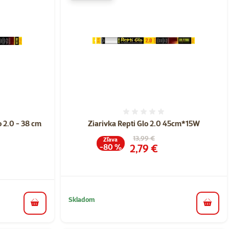
nie 0%
Hodnotenie 0%
 2.0 - 38 cm
Ziarivka Repti Glo 2.0 45cm*15W
Pôvodná cena
13,99 €
Zľava
Cena
2,79 €
-80 %
a
Skladom
do koš
do košíka