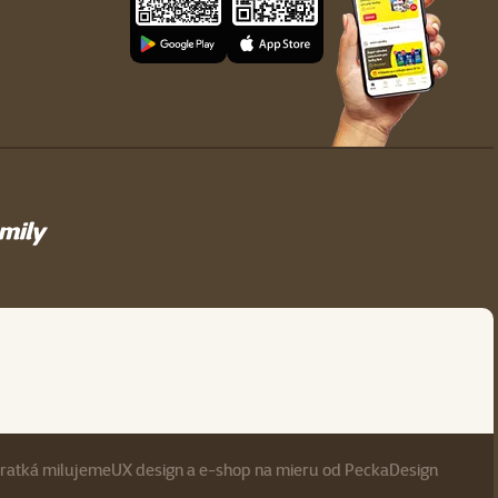
eratká milujeme
UX design
a
e-shop na mieru
od
PeckaDesign