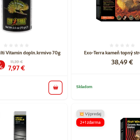
Hodnotenie 0%
Hodnote
lti Vitamin dopln.krmivo 70g
Exo-Terra kameň topný st
Cena
38,49 €
Pôvodná cena
11,39 €
a
Cena
7,97 €
 %
Skladom
do košíka
💥 Výpredaj
2+1 zdarma