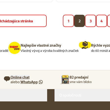
dchádzajúca stránka
1
2
3
4
Najlepšie vlastné značky
Rýchle vyz
oradili
Vlastný vývoj a výroba kvalitných značiek
do 60 minút a
Online chat
82 predajní
alebo
WhatsApp
sme vám blízko
O spoločnosti