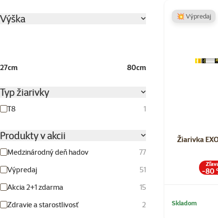
Výška
💥 Výpredaj
27cm
80cm
Typ žiarivky
T8
1
Produkty v akcii
Žiarivka EXO
Medzinárodný deň hadov
77
Zľav
Výpredaj
51
-80
Akcia 2+1 zdarma
15
Skladom
Zdravie a starostlivosť
2