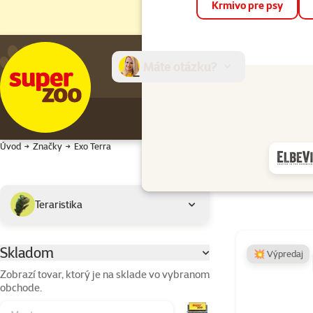
Krmivo pre psy
Máte otázku?
E-sh
Úvod
Značky
Exo Terra
Podkategória
Vybrané filtre
Teraristika
Výrobky značky 
Skladom
Parametrický filter
💥 Výpredaj
Zobrazí tovar, ktorý je na sklade vo vybranom
obchode.