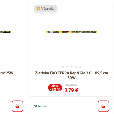
💥 Výpredaj
nie 0%
Hodnotenie 0%
75cm*25W
Žiarivka EXO TERRA Repti Glo 2.0 - 89,5 cm
30W
a
Pôvodná cena
18,99 €
Zľava
Cena
3,79 €
-80 %
Skladom
do košíka
do koš