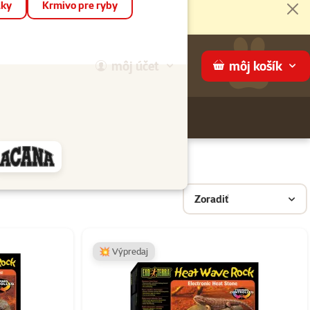
áky
Krmivo pre ryby
Zat
môj
účet
môj
košík
Hľadaj
ame
Zoradiť
💥 Výpredaj