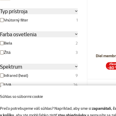
Svetlohnedá
Typ prístroja
Vnútorný filter
1
Farba osvetlenia
Biela
2
Žltá
3
Diel membr
Zľav
Spektrum
-80
Infrared (heat)
9
UVA
24
Skladom
UVB
20
Súhlas so súbormi cookie
Viditeľné spektrum
18
Prečo potrebujeme váš súhlas? Napríklad, aby sme si
zapamätali, č
💥 Výpredaj
v košíku
, aby ste mohli ľahko zistiť
stav objednávky
a nemusíte sa z