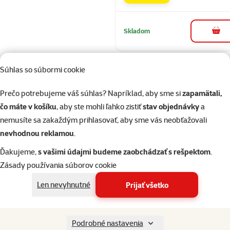
Skladom
do k
Súhlas so súbormi cookie
Hodnotenie 2
Epic Pet inte
Prečo potrebujeme váš súhlas? Napríklad, aby sme si
zapamätali,
hračka guľa 
čo máte v košíku
, aby ste mohli ľahko zistiť
stav objednávky
a
Cena
5,29 €
nemusíte sa zakaždým prihlasovať, aby sme vás neobťažovali
nevhodnou reklamou
.
značka
Ďakujeme,
s vašimi údajmi budeme zaobchádzať s rešpektom
.
Zásady používania súborov cookie
Skladom
Len nevyhnutné
Prijať všetko
Hodnotenie 1
Podrobné nastavenia
Epic Pet inte