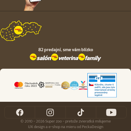
82 predajní,
sme vám blízko
© 2010 - 2026 Super zoo - pretože zvieratká milujeme
UX design
a
e-shop na mieru
od
PeckaDesign