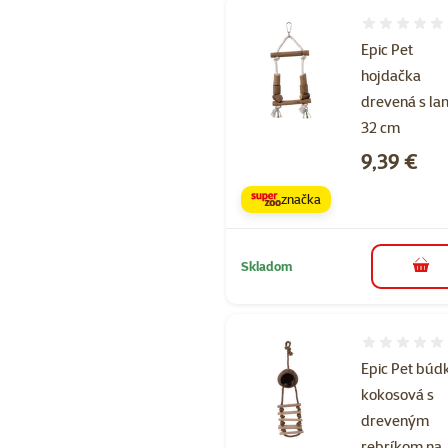
Hodnotenie 
Epic Pet
hojdačka
drevená s l
32 cm
Cena
9,39 €
značka
Skladom
do k
Hodnotenie 
Epic Pet búd
kokosová s
dreveným
rebríkom na