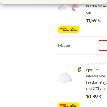
hračka točiac
cm
Cena
11,59 €
značka
Skladom
Hodnotenie 
Epic Pet
interaktívna
hračka lietaj
motýľ 13 cm
Cena
10,39 €
značka