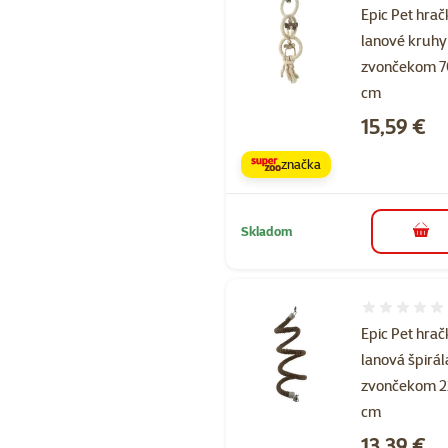
Epic Pet hra
lanové kruhy
zvončekom 7
cm
Cena
15,59 €
značka
Skladom
do k
Hodnotenie 
Epic Pet hra
lanová špirál
zvončekom 2
cm
Cena
13,39 €