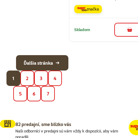
značka
Skladom
do k
Ďalšia stránka
1
2
3
4
5
6
7
82 predajní, sme blízko vás
Naši odborníci v predajni sú vám vždy k dispozícii, aby vám
poradili