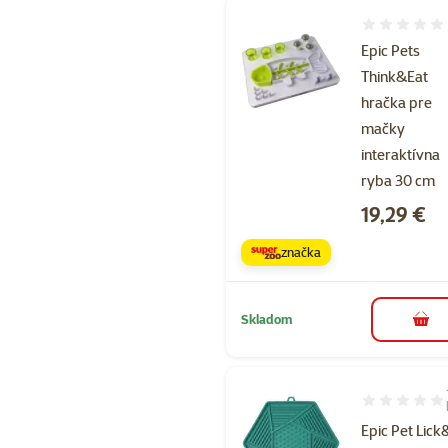
Hodnotenie 
Epic Pets
Think&Eat
hračka pre
mačky
interaktívna
ryba 30 cm
Cena
19,29 €
značka
Skladom
do k
Hodnotenie 1
Epic Pet Lic