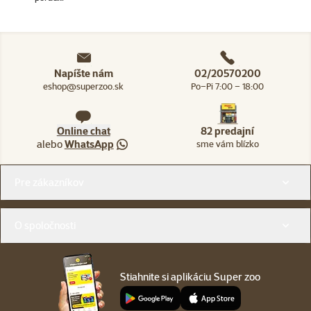
Napíšte nám
02/20570200
eshop@superzoo.sk
Po–Pi 7:00 – 18:00
Online chat
82 predajní
alebo
WhatsApp
sme vám blízko
Menu v pätičke
Pre zákazníkov
O spoločnosti
Stiahnite si aplikáciu Super zoo