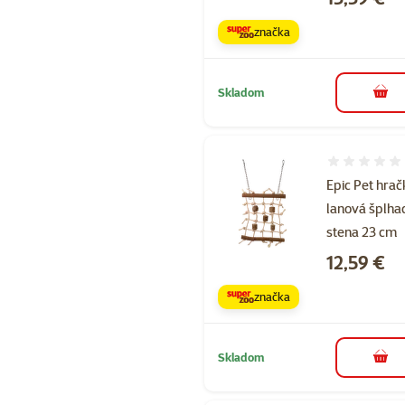
značka
Skladom
do k
Hodnotenie 
Epic Pet hra
lanová šplha
stena 23 cm
Cena
12,59 €
značka
Skladom
do k