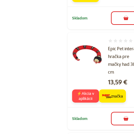
Skladom
do k
Hodnotenie 
Epic Pet inter
hračka pre
mačky had 3
cm
Cena
13,59 €
⚡Akcia v
značka
aplikácii
Skladom
do k