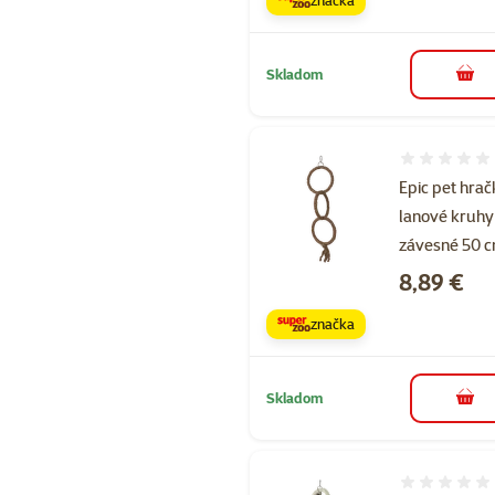
Skladom
do k
Hodnotenie 
Epic pet hra
lanové kruhy
závesné 50 
Cena
8,89 €
značka
Skladom
do k
Hodnotenie 