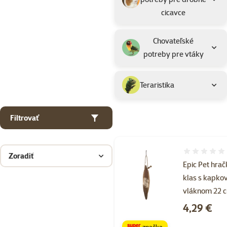
cicavce
Chovateľské
potreby pre vtáky
Teraristika
Filtrovať
Hodnotenie 
Zoradiť
Epic Pet hra
klas s kapk
vláknom 22 
Cena
4,29 €
značka