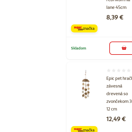
lane 45cm
Cena
8,39 €
značka
Skladom
do k
Hodnotenie 
Epic pet hra
závesná
drevená so
zvončekom 3
12 cm
Cena
12,49 €
značka