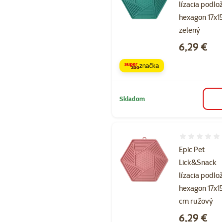
lízacia podlo
hexagon 17x1
zelený
Cena
6,29 €
značka
Skladom
Hodnotenie 
Epic Pet
Lick&Snack
lízacia podlo
hexagon 17x1
cm ružový
Cena
6,29 €