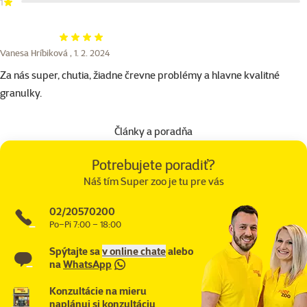
1
Hodnotenie 80%
Vanesa Hríbiková ,
1. 2. 2024
Za nás super, chutia, žiadne črevne problémy a hlavne kvalitné
granulky.
Články a poradňa
Potrebujete poradiť?
Náš tím Super zoo je tu pre vás
02/20570200
Po–Pi 7:00 – 18:00
Spýtajte sa
v online chate
alebo
na
WhatsApp
Konzultácie na mieru
naplánuj si konzultáciu