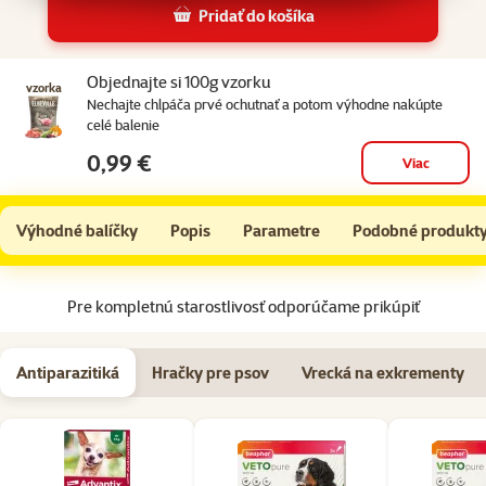
Pridať do košíka
Súvisiace produkty
Objednajte si 100g vzorku
vzorka
Nechajte chlpáča prvé ochutnať a potom výhodne nakúpte
celé balenie
0,99 €
Viac
ELBEVILLE granuly Adult All Breeds Fresh Turkey Fit and Slim Condition 11,4kg
Do košíka
Výhodné balíčky
Popis
Parametre
Podobné produkt
Na začiatok stránky
Pre kompletnú starostlivosť odporúčame prikúpiť
Antiparazitiká
Hračky pre psov
Vrecká na exkrementy