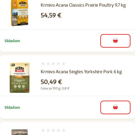
Krmivo Acana Classics Prairie Poultry 9,7 kg
Cena
54,59 €
Skladom
do košíka
Hodnotenie 0%
Krmivo Acana Singles Yorkshire Pork 6 kg
Cena
50,49 €
Cena za 100 g: 0,8 €
Skladom
do košíka
Hodnotenie 0%