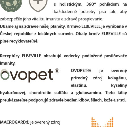
s
holistickým, 360° pohľadom
na
každodenné potreby psa tak, aby
zabezpečilo jeho vitalitu, imunitu a zdravé prospievanie.
Dbáme aj na zdravie našej planéty. Krmivo ELBEVILLE je vyrábané v
Českej republike z lokálnych surovín. Obaly krmív ELBEVILLE sú
plne recyklovateľné.
Receptúry ELBEVILLE obsahujú vedecky podložené
posilňovače
imunity.
OVOPET®
je overený
prírodný zdroj kolagénu,
elastínu, kyseliny
hyalurónovej, chondroitín sulfátu a glukosamínu. Tieto látky
preukázateľne podporujú zdravie bedier, kĺbov, šliach, kože a srsti.
MACROGARD®
je overený zdroj