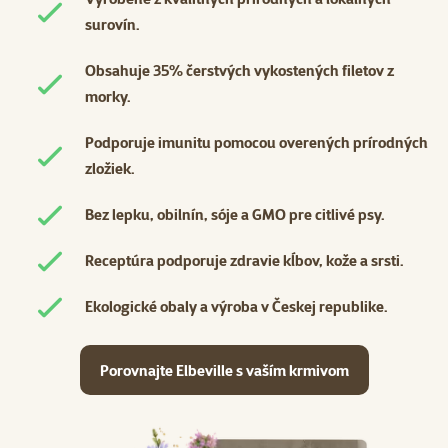
surovín.
Obsahuje 35% čerstvých vykostených filetov z
morky.
Podporuje imunitu pomocou overených prírodných
zložiek.
Bez lepku, obilnín, sóje a GMO pre citlivé psy.
Receptúra ​​podporuje zdravie kĺbov, kože a srsti.
Ekologické obaly a výroba v Českej republike.
Porovnajte Elbeville s vaším krmivom