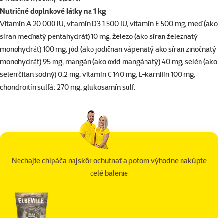
Nutričné doplnkové látky na 1 kg
Vitamín A 20 000 IU, vitamín D3 1 500 IU, vitamín E 500 mg, meď (ako
síran meďnatý pentahydrát) 10 mg, železo (ako síran železnatý
monohydrát) 100 mg, jód (ako jodičnan vápenatý ako síran zinočnatý
monohydrát) 95 mg, mangán (ako oxid mangánatý) 40 mg, selén (ako
seleničitan sodný) 0,2 mg, vitamín C 140 mg, L-karnitín 100 mg,
chondroitín sulfát 270 mg, glukosamín sulf.
Nechajte chlpáča najskôr ochutnať a potom výhodne nakúpte
celé balenie