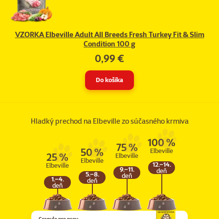
VZORKA Elbeville Adult All Breeds Fresh Turkey Fit & Slim
Condition 100 g
0,99 €
Do košíka
Hladký prechod na Elbeville zo súčasného krmiva
100 %
75 %
50 %
Elbeville
25 %
Elbeville
Elbeville
12.–14.
Elbeville
9.–11.
deň
5.–8.
deň
1.–4.
deň
deň
Granule pre psov