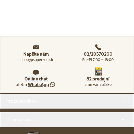
Napíšte nám
02/20570200
eshop@superzoo.sk
Po–Pi 7:00 – 18:00
Online chat
82 predajní
alebo
WhatsApp
sme vám blízko
Menu v pätičke
Pre zákazníkov
O spoločnosti