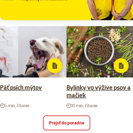
Päť psích mýtov
Bylinky vo výžive psov a
mačiek
5 min. čítanie
10 min. čítanie
Prejsť do poradne