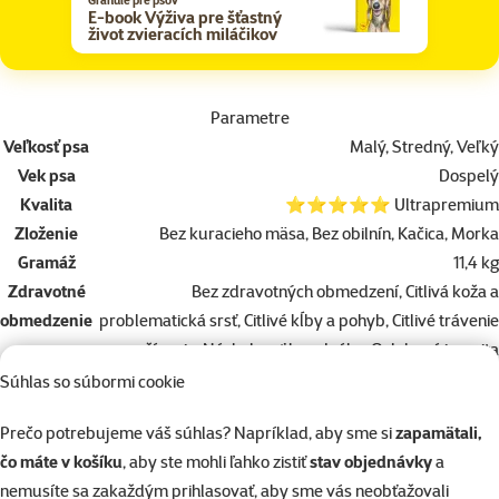
E-book Výživa pre šťastný
život zvieracích miláčikov
Parametre
Veľkosť psa
Malý, Stredný, Veľký
Vek psa
Dospelý
Kvalita
⭐⭐⭐⭐⭐ Ultrapremium
Zloženie
Bez kuracieho mäsa, Bez obilnín, Kačica, Morka
Gramáž
11,4 kg
Zdravotné
Bez zdravotných obmedzení, Citlivá koža a
obmedzenie
problematická srsť, Citlivé kĺby a pohyb, Citlivé trávenie
psa
a zažívanie, Náchylnosť k nadváhe, Oslabená imunita
Kastrácia
Súhlas so súbormi cookie
Nie, Áno
psa
Prečo potrebujeme váš súhlas? Napríklad, aby sme si
zapamätali,
Bez špecifických potrieb, Bez hovädzieho, Bez lepku
Alergie psa
čo máte v košíku
, aby ste mohli ľahko zistiť
stav objednávky
a
(gluten free), Bez obilnín (grain free), Bez bravčového
nemusíte sa zakaždým prihlasovať, aby sme vás neobťažovali
Životný štýl