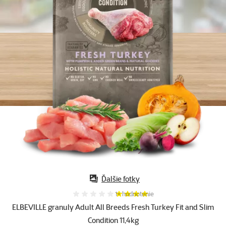
Ďalšie fotky
Hodnotenie 80%, počet hodnotení:
1×
hodnotenie
ELBEVILLE granuly Adult All Breeds Fresh Turkey Fit and Slim
Condition 11,4kg