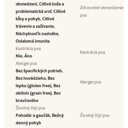
obmedzení, Citlivá koža a
Zdravotné obmedzenie
problematická srsť, Citlivé
psa
kĺby a pohyb, Citlivé
trávenie a zažívanie,
Náchylnosť k nadváhe,
Oslabená imunita
Kastrácia psa
Kastrácia psa
Nie, Áno
Alergie psa
Bez špecifických potrieb,
Bez hovädzieho, Bez
Alergie psa
lepku (gluten free), Bez
obilnín (grain free), Bez
bravčového
Životný štýl psa
Pohodár a gaučák, Bežný
Životný štýl psa
denný pohyb