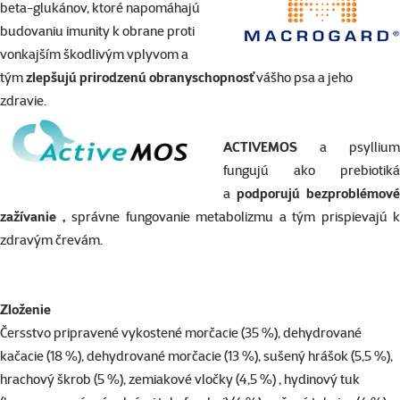
beta-glukánov, ktoré napomáhajú
budovaniu imunity k obrane proti
vonkajším škodlivým vplyvom a
tým
zlepšujú prirodzenú
obranyschopnosť
vášho psa a jeho
zdravie.
ACTIVEMOS
a psyllium
fungujú ako prebiotiká
a
podporujú bezproblémové
zažívanie ,
správne fungovanie metabolizmu a tým prispievajú k
zdravým črevám.
Zloženie
Čersstvo pripravené vykostené morčacie (35 %), dehydrované
kačacie (18 %), dehydrované morčacie (13 %), sušený hrášok (5,5 %),
hrachový škrob (5 %), zemiakové vločky (4,5 %) , hydinový tuk