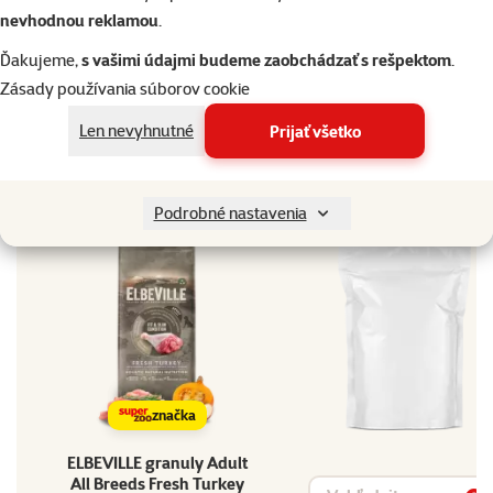
Pohodár a gaučák, Bežný denný pohyb
nevhodnou reklamou
.
psa
Značka
Elbeville
Ďakujeme,
s vašimi údajmi budeme zaobchádzať s rešpektom
.
Katalógové
Zásady používania súborov cookie
94-12447
číslo
Len nevyhnutné
Prijať všetko
EAN
8595681840127
Doprajte vášmu miláčikovi to najlepšie
Podrobné nastavenia
Vyberte si kvalitu od Super zoo
značka
ELBEVILLE granuly Adult
All Breeds Fresh Turkey
Vyhľadávanie produktu