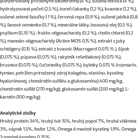
(konzervovaný prírodnými tokoferolmi) (4 %), sušená tekvica (4 %),
hydrolyzovaná pečeň (2,5 %), koreň čakanky (1,2 %), kvasnice (1,2 %),
sušené zelené fazuľky ( 1 %), červená repa (0,9 %), sušené jablká (0,8
%), ľanové semienko (0,7 %), minerálne látky, lososový olej (0,5 %),
psyllium (0,35 %) , frukto-oligosacharidy (0,2 %), cholín chlorid (0,2
%), mannán-oligosacharidy (Active MOS 0,15 %), extrakt z juky
schidigery (0,15 %), extrakt z kvasníc (Macrogard 0,075 % ), šípok
(0,075 %), púpava (0,075 %), rakytník rešetliakový (0,075 %),
brusnice (0,075 %), čučoriedky (0,075 %), bylinky 0,075 % (rozmarín,
tymian, petržlen prirodzený zdroj kolagénu, elastínu, kyseliny
hyalurónovej, chondroitín sulfátu a glukosamínu) 400 mg/kg,
chondroitín sulfát (270 mg/kg), glukosamín sulfát (200 mg/kg), L-
karnitín (100 mg/kg).
Analytické zložky
Hrubý proteín 34%, hrubý tuk 15%, hrubý popol 7%, hrubá vláknina
3%, vápnik 1,5%, fosfor 1,2%, Omega 6 mastné kyseliny 1,9%, Omega
3 mastné kyseliny 0,35%.