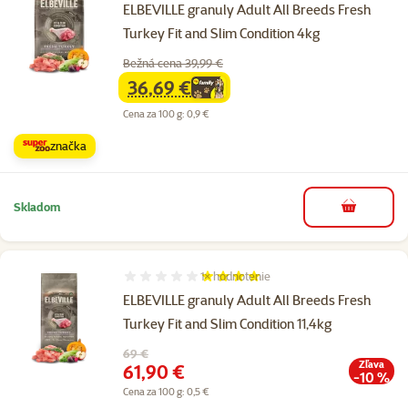
ELBEVILLE granuly Adult All Breeds Fresh
Turkey Fit and Slim Condition 4kg
Bežná cena 39,99 €
36,69 €
family
cena
Cena za 100 g: 0,9 €
značka
Skladom
do košíka
1×
hodnotenie
Hodnotenie 80%, počet hodnotení: 1
ELBEVILLE granuly Adult All Breeds Fresh
Turkey Fit and Slim Condition 11,4kg
Pôvodná cena
69 €
Zľava
Cena
61,90 €
-10 %
Cena za 100 g: 0,5 €