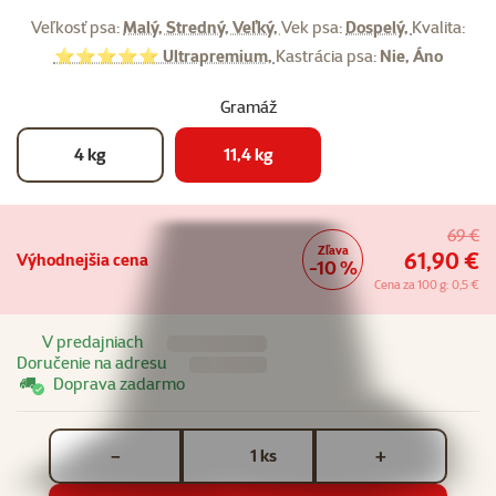
Veľkosť psa:
Malý, Stredný, Veľký,
Vek psa:
Dospelý,
Kvalita:
⭐⭐⭐⭐⭐ Ultrapremium,
Kastrácia psa:
Nie, Áno
Gramáž
4 kg
11,4 kg
69 €
Zľava
61,90 €
Výhodnejšia cena
-10 %
Cena za 100 g: 0,5 €
V predajniach
Doručenie na adresu
Doprava zadarmo
Počet kusov *
ks
−
+