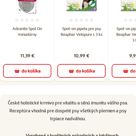
Hodnotenie 0%
Hodnotenie 0%
Advantix Spot On
Spot-on pipeta pre psy
Spot-on pip
miniatúrny
Beaphar Vetopure L 3 ks
Beaphar Ve
3 
11,39 €
10,99 €
9,9
do košíka
do košíka
do
superzoo.product.detail.content
České holistické krmivo pre vitalitu a silnú imunitu vášho psa.
Receptúra ​​vhodná pre dospelé psy všetkých plemien a psy
trpiace nadváhou.
Vyrobené z kvalitných prírodných a lokálnych