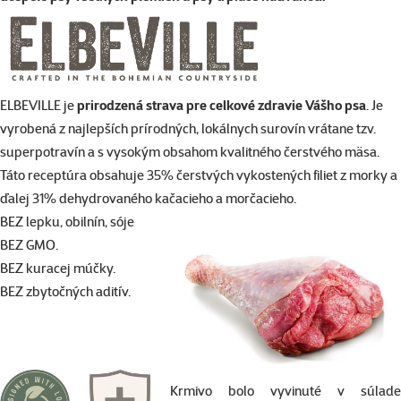
ELBEVILLE je
prirodzená strava pre celkové zdravie Vášho psa
. Je
vyrobená z najlepších prírodných, lokálnych surovín vrátane tzv.
superpotravín a s vysokým obsahom kvalitného čerstvého mäsa.
Táto receptúra obsahuje 35% čerstvých vykostených filiet z morky a
ďalej 31% dehydrovaného kačacieho a morčacieho.
BEZ lepku, obilnín, sóje
BEZ GMO.
BEZ kuracej múčky.
BEZ zbytočných aditív.
Krmivo bolo vyvinuté v súlade