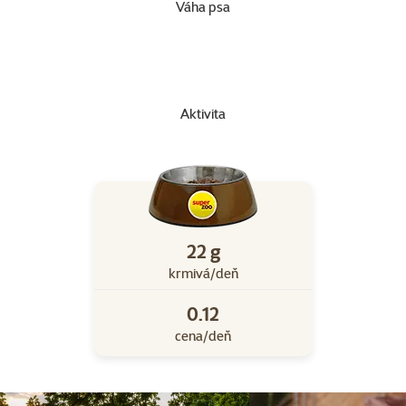
Váha psa
Aktivita
22 g
krmivá/deň
0.12
cena/deň