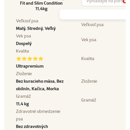
Fit and Slim Condition
Vy
11,4kg
Veľkosť psa
Veľkosť psa
Malý, Stredný, Veľký
Vek psa
Vek psa
Dospelý
Kvalita
⭐⭐⭐⭐⭐
Kvalita
Ultrapremium
Zloženie
Bez kuracieho mäsa, Bez
Zloženie
obilnín, Kačica, Morka
Gramáž
Gramáž
11,4 kg
Zdravotné obmedzenie
psa
Bez zdravotných