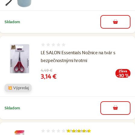
Skladom
do košíka
Hodnotenie 0%
LE SALON Essentials Nožnice na tvár s
bezpečnostnými hrotmi
Pôvodná cena
4,49 €
Zľava
Cena
3,14 €
-30 %
💥 Výpredaj
Skladom
do košíka
1×
hodnotenie
Hodnotenie 100%, počet hodnotení: 1