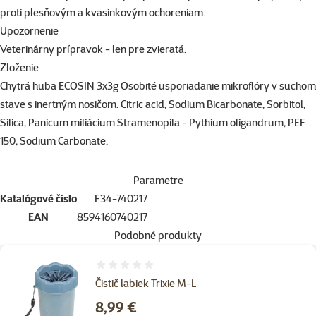
proti plesňovým a kvasinkovým ochoreniam.
Upozornenie
Veterinárny prípravok - len pre zvieratá.
Zloženie
Chytrá huba ECOSIN 3x3g Osobité usporiadanie mikroflóry v suchom
stave s inertným nosičom. Citric acid, Sodium Bicarbonate, Sorbitol,
Silica, Panicum miliácium Stramenopila - Pythium oligandrum, PEF
150, Sodium Carbonate.
Parametre
Katalógové číslo
F34-740217
EAN
8594160740217
Podobné produkty
Hodnotenie 0%
Čistič labiek Trixie M-L
Cena
8,99 €