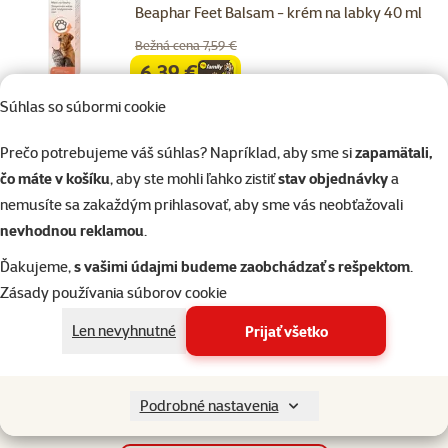
Beaphar Feet Balsam - krém na labky 40 ml
Bežná cena 7,59 €
6,39 €
family
cena
Súhlas so súbormi cookie
☀️Letný tip
značka
Prečo potrebujeme váš súhlas? Napríklad, aby sme si
zapamätali,
Skladom
čo máte v košíku
, aby ste mohli ľahko zistiť
stav objednávky
a
do košíka
nemusíte sa zakaždým prihlasovať, aby sme vás neobťažovali
nevhodnou reklamou
.
Hodnotenie 0%
Ďakujeme,
s vašimi údajmi budeme zaobchádzať s rešpektom
.
Ecosin - Múdra huba tbl. 3 x 3g
Zásady používania súborov cookie
Cena
23,99 €
Len nevyhnutné
Prijať všetko
Skladom
do košíka
Podrobné nastavenia