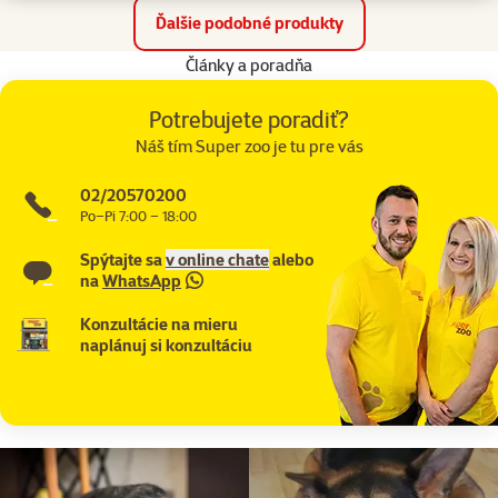
Ďalšie podobné produkty
Články a poradňa
Potrebujete poradiť?
Náš tím Super zoo je tu pre vás
02/20570200
Po–Pi 7:00 – 18:00
Spýtajte sa
v online chate
alebo
na
WhatsApp
Konzultácie na mieru
naplánuj si konzultáciu