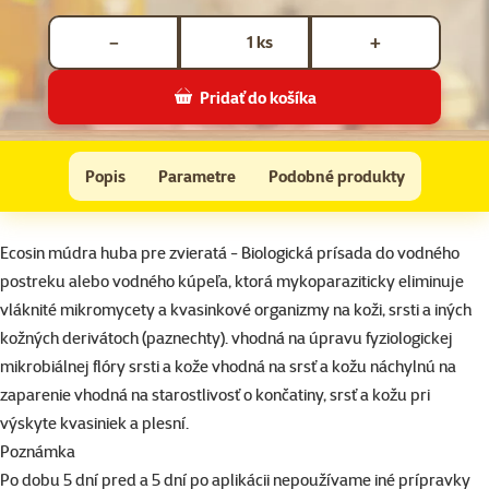
Počet kusov *
ks
−
+
Pridať do košíka
Ecosin - Múdra huba tbl. 3 x 3g
Do košíka
Popis
Parametre
Podobné produkty
Na začiatok stránky
superzoo.product.detail.content
Ecosin múdra huba pre zvieratá - Biologická prísada do vodného
postreku alebo vodného kúpeľa, ktorá mykoparaziticky eliminuje
vláknité mikromycety a kvasinkové organizmy na koži, srsti a iných
kožných derivátoch (paznechty). vhodná na úpravu fyziologickej
mikrobiálnej flóry srsti a kože vhodná na srsť a kožu náchylnú na
zaparenie vhodná na starostlivosť o končatiny, srsť a kožu pri
výskyte kvasiniek a plesní.
Poznámka
Po dobu 5 dní pred a 5 dní po aplikácii nepoužívame iné prípravky