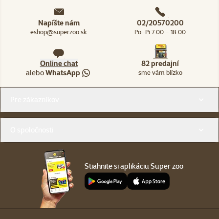
Napíšte nám
02/20570200
eshop@superzoo.sk
Po–Pi 7:00 – 18:00
Online chat
82 predajní
alebo
WhatsApp
sme vám blízko
Menu v pätičke
Pre zákazníkov
O spoločnosti
Stiahnite si aplikáciu Super zoo