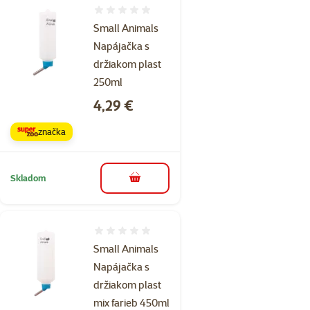
Hodnotenie 0%
Small Animals
Napájačka s
držiakom plast
250ml
Cena
4,29 €
značka
Skladom
do košíka
Hodnotenie 0%
Small Animals
Napájačka s
držiakom plast
mix farieb 450ml