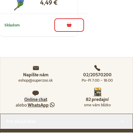
Cena
4,49 €
Skladom
do košíka
Napíšte nám
02/20570200
eshop@superzoo.sk
Po–Pi 7:00 – 18:00
Online chat
82 predajní
alebo
WhatsApp
sme vám blízko
Menu v pätičke
Pre zákazníkov