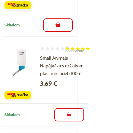
značka
Skladom
do košíka
1×
Hodnotenie 100%, počet hodnotení: 1
hodnotenie
Small Animals
Napájačka s držiakom
plast mix farieb 100ml
Cena
3,69 €
značka
Skladom
do košíka