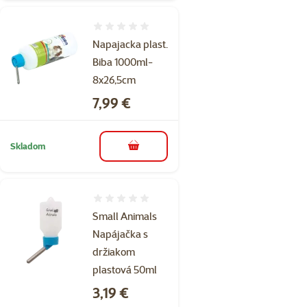
Hodnotenie 0%
Napajacka plast.
Biba 1000ml-
8x26,5cm
Cena
7,99 €
Skladom
do košíka
Hodnotenie 0%
Small Animals
Napájačka s
držiakom
plastová 50ml
Cena
3,19 €