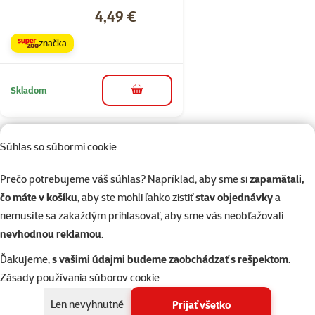
Cena
4,49 €
značka
Skladom
do košíka
Súhlas so súbormi cookie
Hodnotenie 0%
Small Animal
Prečo potrebujeme váš súhlas? Napríklad, aby sme si
zapamätali,
Napájačka s
čo máte v košíku
, aby ste mohli ľahko zistiť
stav objednávky
a
držiakom plast
nemusíte sa zakaždým prihlasovať, aby sme vás neobťažovali
mix farieb 600ml
nevhodnou reklamou
.
Cena
5,29 €
Ďakujeme,
s vašimi údajmi budeme zaobchádzať s rešpektom
.
značka
Zásady používania súborov cookie
Len nevyhnutné
Prijať všetko
Skladom