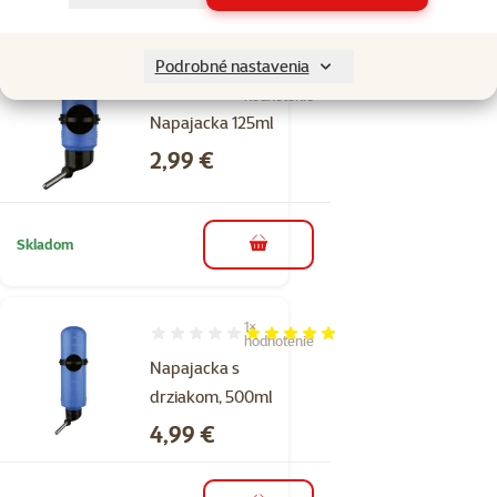
do košíka
Podrobné nastavenia
1×
Hodnotenie 100%, počet hodnotení: 1
hodnotenie
Napajacka 125ml
Cena
2,99 €
Skladom
do košíka
1×
Hodnotenie 100%, počet hodnotení: 1
hodnotenie
Napajacka s
drziakom, 500ml
Cena
4,99 €