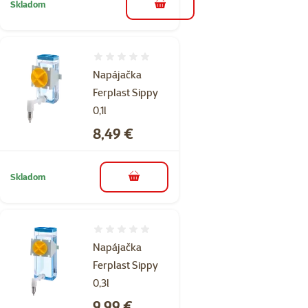
Skladom
do košíka
Hodnotenie 0%
Napájačka
Ferplast Sippy
0,1l
Cena
8,49 €
Skladom
do košíka
Hodnotenie 0%
Napájačka
Ferplast Sippy
0,3l
Cena
9,99 €