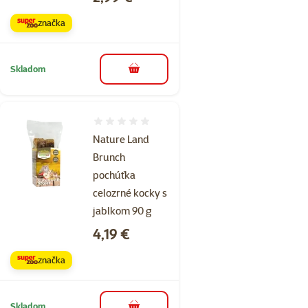
značka
Skladom
do košíka
Hodnotenie 0%
Nature Land
Brunch
pochúťka
celozrné kocky s
jablkom 90 g
Cena
4,19 €
značka
Skladom