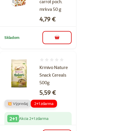
carrot poch.
mrkva 50 g
Cena
4,79 €
Skladom
do košíka
Hodnotenie 0%
Krmivo Nature
Snack Cereals
500g
Cena
5,59 €
💥 Výpredaj
2+1 zdarma
2+1
Akcia 2+1 zdarma