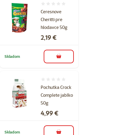
Hodnotenie 0%
Ceresnove
Cheritti pre
hlodavce 50g
Cena
2,19 €
Skladom
do košíka
Hodnotenie 0%
Pochutka Crock
Complete jablko
50g
Cena
4,99 €
Skladom
do košíka