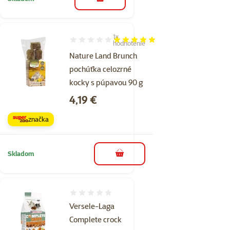
do košíka
1×
Hodnotenie 100%, počet hodnotení: 1
hodnotenie
Nature Land Brunch
pochúťka celozrné
kocky s púpavou 90 g
Cena
4,19 €
značka
Skladom
do košíka
Hodnotenie 0%
Versele-Laga
Complete crock