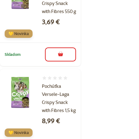
Crispy Snack
with Fibres 550 g
Cena
3,69 €
💛 Novinka
Skladom
do košíka
Hodnotenie 0%
Pochúťka
Versele-Laga
Crispy Snack
with Fibres 1,5 kg
Cena
8,99 €
💛 Novinka