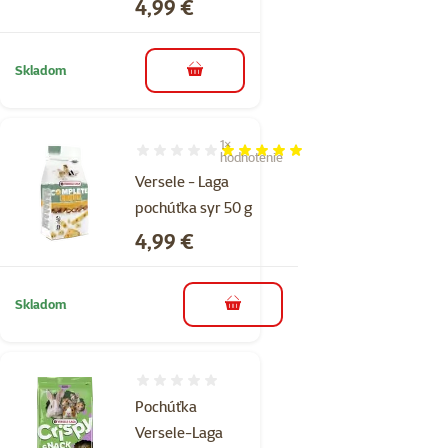
Cena
4,99 €
Skladom
do košíka
1×
Hodnotenie 100%, počet hodnotení: 1
hodnotenie
Versele - Laga
pochúťka syr 50 g
Cena
4,99 €
Skladom
do košíka
Hodnotenie 0%
Pochúťka
Versele-Laga