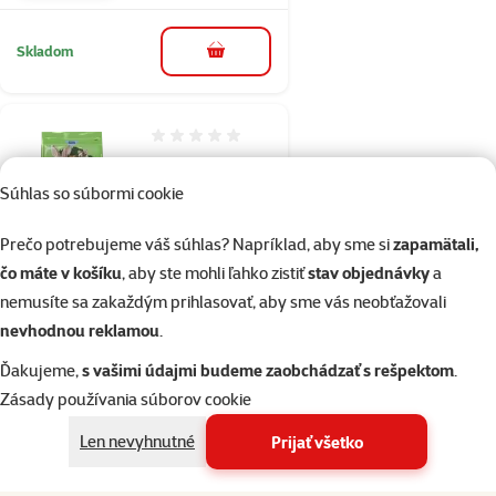
Skladom
do košíka
Hodnotenie 0%
Pochúťka
Versele-Laga
Súhlas so súbormi cookie
Crispy Snack
Prečo potrebujeme váš súhlas? Napríklad, aby sme si
zapamätali,
with Popcorn
čo máte v košíku
, aby ste mohli ľahko zistiť
stav objednávky
a
550 g
nemusíte sa zakaždým prihlasovať, aby sme vás neobťažovali
Cena
3,69 €
nevhodnou reklamou
.
💛 Novinka
Ďakujeme,
s vašimi údajmi budeme zaobchádzať s rešpektom
.
Zásady používania súborov cookie
Skladom
Len nevyhnutné
Prijať všetko
do košíka