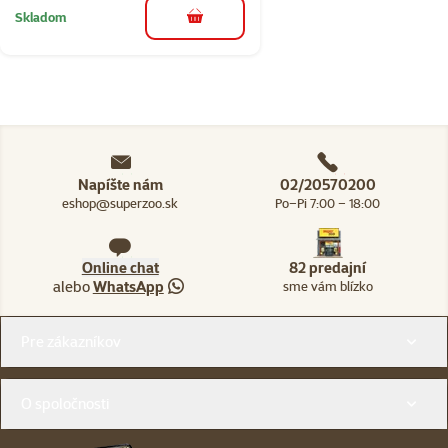
Skladom
do košíka
Napíšte nám
02/20570200
eshop@superzoo.sk
Po–Pi 7:00 – 18:00
Online chat
82 predajní
alebo
WhatsApp
sme vám blízko
Menu v pätičke
Pre zákazníkov
O spoločnosti