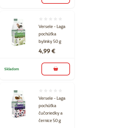
Hodnotenie 0%
Versele - Laga
pochúťka
bylinky 50 g
Cena
4,99 €
Skladom
do košíka
Hodnotenie 0%
Versele - Laga
pochúťka
čučoriedky a
černice 50 g