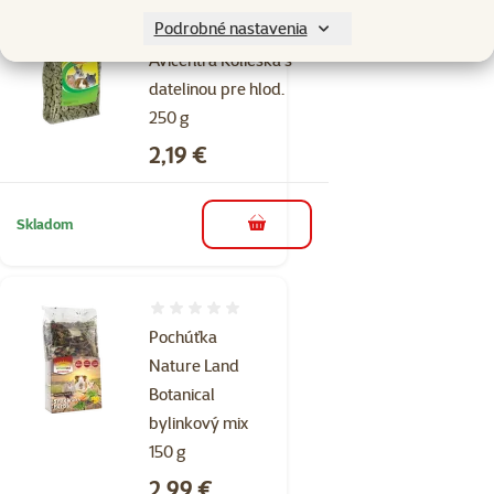
1×
Podrobné nastavenia
Hodnotenie 100%, počet hodnotení: 1
hodnotenie
Avicentra Kolieska s
datelinou pre hlod.
250 g
Cena
2,19 €
Skladom
do košíka
Hodnotenie 0%
Pochúťka
Nature Land
Botanical
bylinkový mix
150 g
Cena
2,99 €