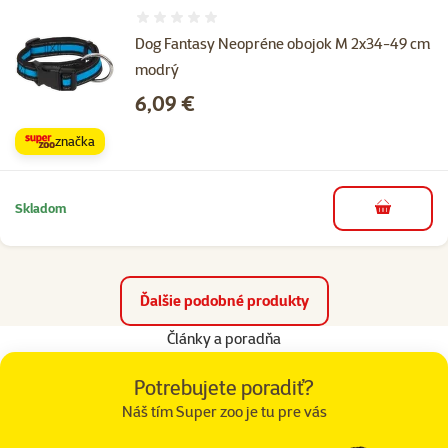
Hodnotenie 0%
Dog Fantasy Neopréne obojok M 2x34-49 cm
modrý
Cena
6,09 €
značka
Skladom
do košíka
Ďalšie podobné produkty
Články a poradňa
Potrebujete poradiť?
Náš tím Super zoo je tu pre vás