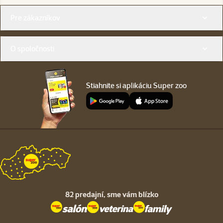
Menu v pätičke
Pre zákazníkov
O spoločnosti
Stiahnite si aplikáciu Super zoo
82 predajní,
sme vám blízko