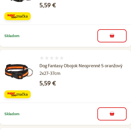
Cena
5,59 €
značka
Skladom
do košíka
Hodnotenie 0%
Dog Fantasy Obojok Neoprenné S oranžový
2x27-37cm
Cena
5,59 €
značka
Skladom
do košíka