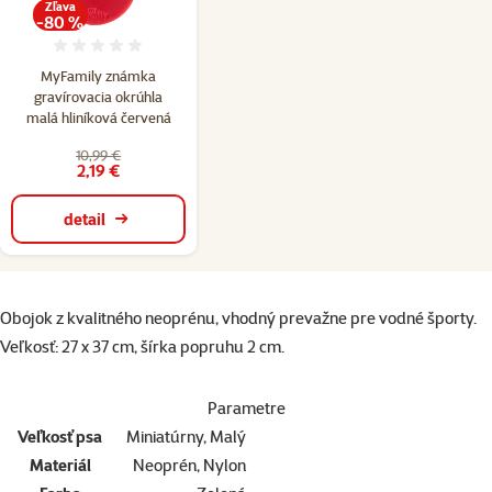
Zľava
-80 %
Hodnotenie 0%
MyFamily známka
gravírovacia okrúhla
malá hliníková červená
10,99 €
2,19 €
detail
superzoo.product.detail.content
Obojok z kvalitného neoprénu, vhodný prevažne pre vodné športy.
Veľkosť: 27 x 37 cm, šírka popruhu 2 cm.
Parametre
Veľkosť psa
Miniatúrny, Malý
Materiál
Neoprén, Nylon