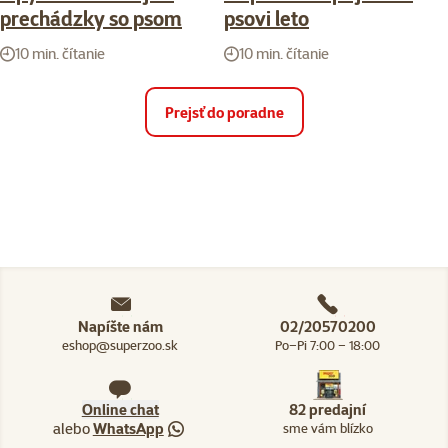
prechádzky so psom
psovi leto
10 min. čítanie
10 min. čítanie
Prejsť do poradne
Napíšte nám
02/20570200
eshop@superzoo.sk
Po–Pi 7:00 – 18:00
Online chat
82 predajní
alebo
WhatsApp
sme vám blízko