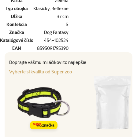
Farba
Zelená
Typ obojka
Klasický, Reflexné
Dĺžka
37 cm
Konfekcia
S
Značka
Dog Fantasy
Katalógové číslo
454-102524
EAN
8595091795390
Doprajte vášmu miláčikovi to najlepšie
Vyberte si kvalitu od Super zoo
značka