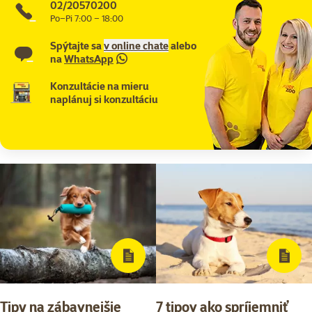
02/20570200
Po–Pi 7:00 – 18:00
Spýtajte sa
v online chate
alebo
na
WhatsApp
Konzultácie na mieru
naplánuj si konzultáciu
Tipy na zábavnejšie
7 tipov ako spríjemniť