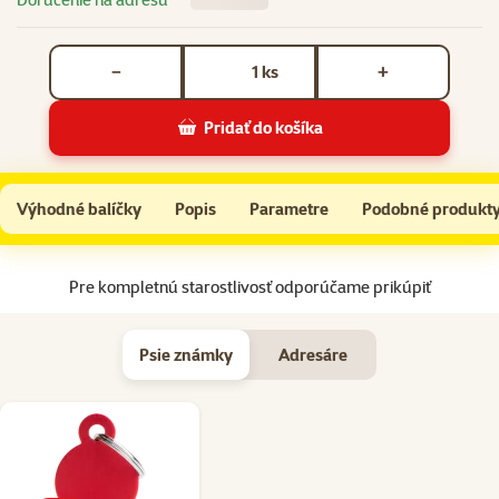
Počet kusov *
ks
−
+
Pridať do košíka
Dog Fantasy Obojok Neoprenné S limetka 2x27-37cm
Do košíka
Výhodné balíčky
Popis
Parametre
Podobné produkt
Na začiatok stránky
Pre kompletnú starostlivosť odporúčame prikúpiť
Psie známky
Adresáre