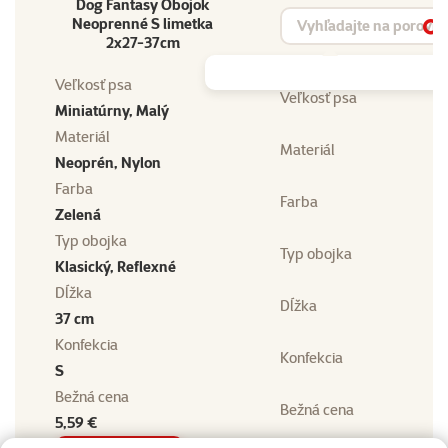
Dog Fantasy Obojok
Vyhľadávanie produktu
Neoprenné S limetka
Vy
2x27-37cm
Veľkosť psa
Veľkosť psa
Miniatúrny, Malý
Materiál
Materiál
Neoprén, Nylon
Farba
Farba
Zelená
Typ obojka
Typ obojka
Klasický, Reflexné
Dĺžka
Dĺžka
37 cm
Konfekcia
Konfekcia
S
Bežná cena
Bežná cena
5,59 €