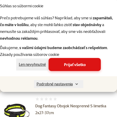
Do košíka
Súhlas so súbormi cookie
Prečo potrebujeme váš súhlas? Napríklad, aby sme si
zapamätali,
Podobné produkty
čo máte v košíku
, aby ste mohli ľahko zistiť
stav objednávky
a
Hodnotenie 0%
nemusíte sa zakaždým prihlasovať, aby sme vás neobťažovali
DogFantasy Obojok Neoprenné S modrý
nevhodnou reklamou
.
2x27-37cm
Ďakujeme,
s vašimi údajmi budeme zaobchádzať s rešpektom
.
Cena
5,59 €
Zásady používania súborov cookie
značka
Len nevyhnutné
Prijať všetko
Skladom
do košíka
Podrobné nastavenia
Hodnotenie 0%
Dog Fantasy Obojok Neoprenné S limetka
2x27-37cm