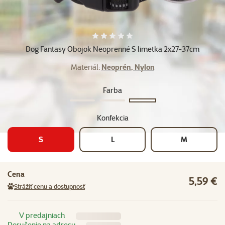
Hodnotenie 0%
Dog Fantasy Obojok Neoprenné S limetka 2x27-37cm
Materiál:
Neoprén, Nylon
Farba
Modrá
Oranžová
Zelená
Konfekcia
S
L
M
Cena
5,59 €
Strážiť cenu a dostupnosť
V predajniach
Doručenie na adresu