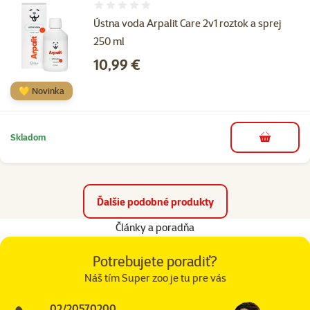
Hodnotenie 0%
Ústna voda Arpalit Care 2v1 roztok a sprej
250 ml
Cena
10,99 €
💛 Novinka
Skladom
do košíka
Ďalšie podobné produkty
Články a poradňa
Potrebujete poradiť?
Náš tím Super zoo je tu pre vás
02/20570200