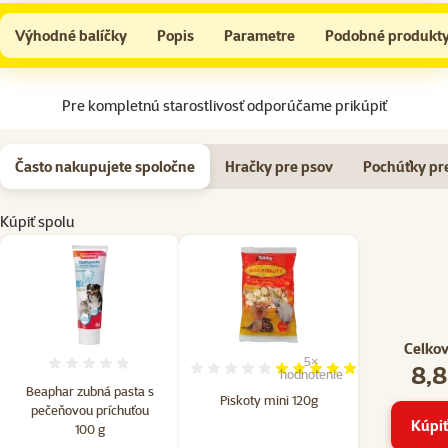
Beaphar zubná pasta s pečeňovou príchuťou 100 g
Do košíka
Výhodné balíčky
Popis
Parametre
Podobné produkt
Na začiatok stránky
Pre kompletnú starostlivosť odporúčame prikúpiť
Často nakupujete spoločne
Hračky pre psov
Pochúťky pr
Kúpiť spolu
Celkov
5×
8,8
Hodnotenie 0%
Hodnotenie 100%, počet hod
hodnotenie
Beaphar zubná pasta s
Piskoty mini 120g
pečeňovou príchuťou
Kúpiť
100 g