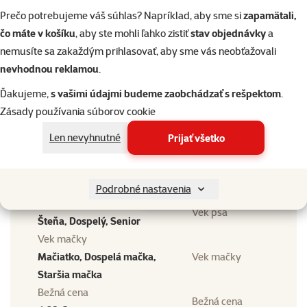
Prečo potrebujeme váš súhlas? Napríklad, aby sme si
zapamätali,
čo máte v košíku
, aby ste mohli ľahko zistiť
stav objednávky
a
nemusíte sa zakaždým prihlasovať, aby sme vás neobťažovali
nevhodnou reklamou
.
Ďakujeme,
s vašimi údajmi budeme zaobchádzať s rešpektom
.
Zásady používania súborov cookie
značka
Len nevyhnutné
Prijať všetko
Beaphar zubná pasta s
Vyhľadávanie produktu
pečeňovou príchuťou 100
Vy
g
Podrobné nastavenia
Vek psa
Vek psa
Šteňa, Dospelý, Senior
Vek mačky
Mačiatko, Dospelá mačka,
Vek mačky
Staršia mačka
Bežná cena
Bežná cena