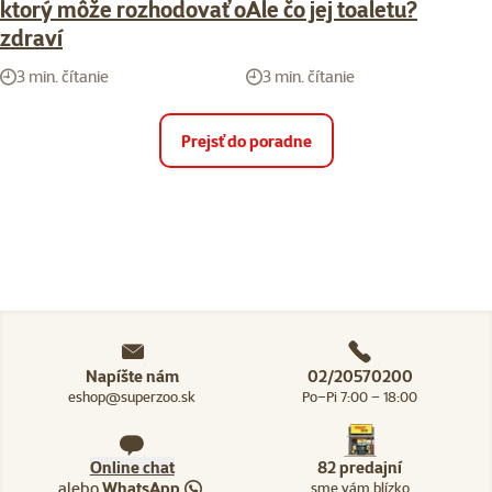
ktorý môže rozhodovať o
Ale čo jej toaletu?
zdraví
3 min. čítanie
3 min. čítanie
Prejsť do poradne
Napíšte nám
02/20570200
eshop@superzoo.sk
Po–Pi 7:00 – 18:00
Online chat
82 predajní
alebo
WhatsApp
sme vám blízko