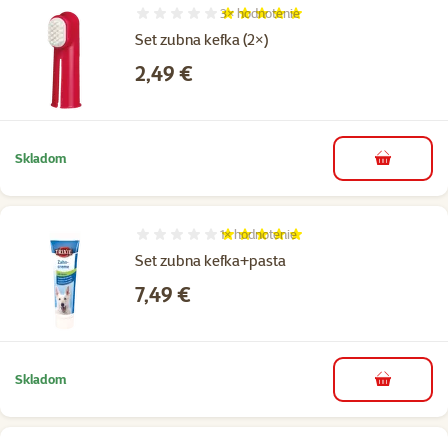
3×
hodnotenie
Hodnotenie 100%, počet hodnotení: 3
Set zubna kefka (2×)
Cena
2,49 €
Skladom
do košíka
1×
hodnotenie
Hodnotenie 100%, počet hodnotení: 1
Set zubna kefka+pasta
Cena
7,49 €
Skladom
do košíka