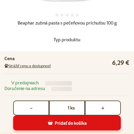
Hodnotenie 0%
Beaphar zubná pasta s pečeňovou príchuťou 100 g
Typ produktu
Cena
6,29 €
Strážiť cenu a dostupnosť
V predajniach
Doručenie na adresu
Počet kusov *
ks
−
+
Pridať do košíka