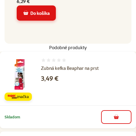
6,29 €
Do košíka
Podobné produkty
Hodnotenie 0%
Zubná kefka Beaphar na prst
Cena
3,49 €
značka
Skladom
do košíka