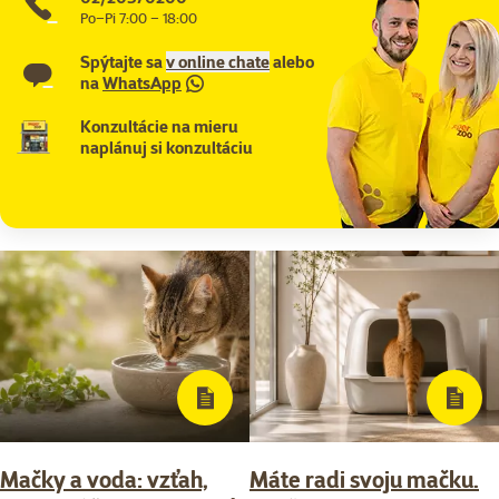
Po–Pi 7:00 – 18:00
Spýtajte sa
v online chate
alebo
na
WhatsApp
Konzultácie na mieru
naplánuj si konzultáciu
Mačky a voda: vzťah,
Máte radi svoju mačku.