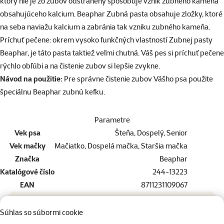
ktorý nie je zo zubov odstránený spôsobuje vznik zubného kameňa
obsahujúceho kalcium. Beaphar Zubná pasta obsahuje zložky, ktoré
na seba naviažu kalcium a zabránia tak vzniku zubného kameňa.
Príchuť pečene: okrem vysoko funkčných vlastností Zubnej pasty
Beaphar, je táto pasta taktiež veľmi chutná. Váš pes si príchuť pečene
rýchlo obľúbi a na čistenie zubov si lepšie zvykne.
Návod na použitie:
Pre správne čistenie zubov Vášho psa použite
špeciálnu Beaphar zubnú kefku.
Parametre
Vek psa
Šteňa, Dospelý, Senior
Vek mačky
Mačiatko, Dospelá mačka, Staršia mačka
Značka
Beaphar
Katalógové číslo
244-13223
EAN
8711231109067
Doprajte vášmu miláčikovi to najlepšie
Súhlas so súbormi cookie
Vyberte si kvalitu od Super zoo