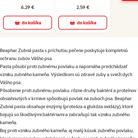
6,29 €
2,59 €
do košíka
do košíka
superzoo.product.detail.content
Beaphar Zubná pasta s príchuťou pečene poskytuje kompletnú
ochranu zubov Vášho psa.
Pasta pôsobí proti zubnému povlaku a napomáha predchádzať
vzniku zubného kameňa. Výsledkom sú zdravé zuby a svieži dych
Vášho psa.
Pôsobenie proti zubnému povlaku: rôzne druhy baktérií a proteínov
obsiahnutých v krmive spôsobujú povlak na zuboch psa. Beaphar
Zubná pasta obsahuje enzýmy (proteáza a glukóza oxidázy), ktoré
bojujú so škodlivými baktériami a zabraňujú tak vzniku zubného
kameňa.
Boj proti vzniku zubného kameňa: aj malý kúsok zubného povlaku,