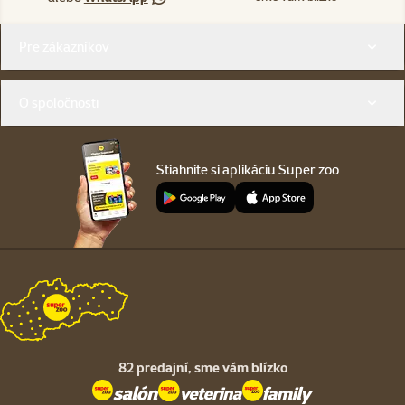
Menu v pätičke
Pre zákazníkov
O spoločnosti
Stiahnite si aplikáciu Super zoo
82 predajní,
sme vám blízko