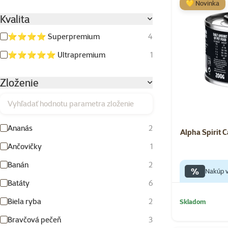
💛 Novinka
Kvalita
⭐⭐⭐⭐ Superpremium
4
⭐⭐⭐⭐⭐ Ultrapremium
1
Zloženie
Vyhľadať hodnotu parametra zloženie
Ananás
2
Alpha Spirit 
Ančovičky
1
Banán
2
%
Nakúp v
Batáty
6
Biela ryba
2
Skladom
Bravčová pečeň
3