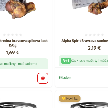
Hodnotenie 0%
Hodnote
Stredna bravcova spikova kost
Alpha Spirit Bravcova sunko
150g
Cena
2,19 €
Cena
1,69 €
3+1
Kúp 4 psie maškrty 1 máš
sie maškrty 1 máš zadarmo
Skladom
do košíka
💛 Novinka