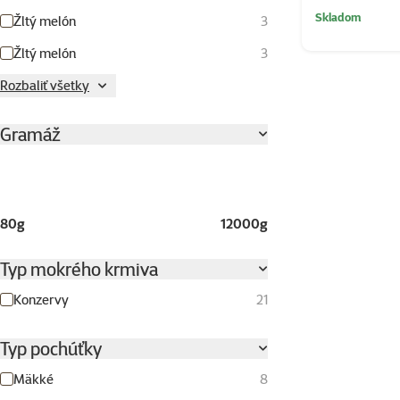
Skladom
Žltý melón
3
Žltý melón
3
Rozbaliť všetky
Gramáž
80g
12000g
Typ mokrého krmiva
Konzervy
21
Typ pochúťky
Mäkké
8