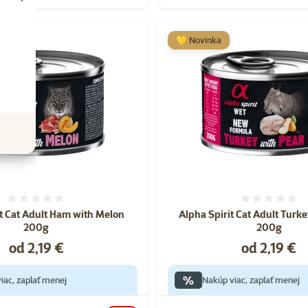
💛 Novinka
Hodnotenie 0%
Hodnote
it Cat Adult Ham with Melon
Alpha Spirit Cat Adult Turk
200g
200g
Cena
Cena
od 2,19 €
od 2,19 €
%
iac, zaplať menej
Nakúp viac, zaplať menej