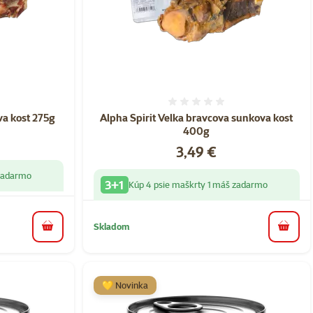
nie 0%
Hodnotenie 0%
va kost 275g
Alpha Spirit Velka bravcova sunkova kost
400g
Cena
3,49 €
 zadarmo
3+1
Kúp 4 psie maškrty 1 máš zadarmo
Skladom
do košíka
do koš
💛 Novinka