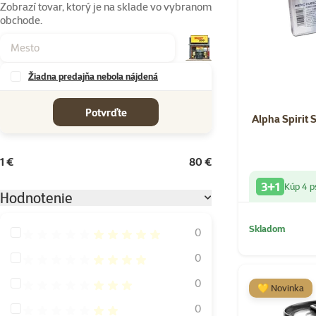
Zobrazí tovar, ktorý je na sklade vo vybranom
obchode.
Žiadna predajňa nebola nájdená
cena od-do
Potvrďte
Alpha Spirit 
1 €
80 €
3+1
Kúp 4 p
Hodnotenie
Skladom
Hodnotenie 100%
0
Hodnotenie 80%
0
Hodnotenie 60%
0
💛 Novinka
Hodnotenie 40%
0