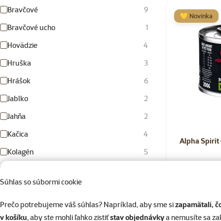
Bravčové
9
💛 Novinka
Bravčové ucho
1
Hovädzie
4
Hruška
3
Hrášok
6
Jablko
2
Jahňa
2
Kačica
4
Alpha Spirit
Kolagén
5
Králik
2
%
Nakúp v
Súhlas so súbormi cookie
Kura
16
Prečo potrebujeme váš súhlas? Napríklad, aby sme si
zapamätali, č
Losos
3
Skladom
v košíku
, aby ste mohli ľahko zistiť
stav objednávky
a nemusíte sa z