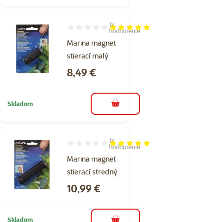
1×
Hodnotenie 100%, počet hodnotení: 1
hodnotenie
Marina magnet
stierací malý
Cena
8,49 €
Skladom
do košíka
1×
Hodnotenie 100%, počet hodnotení: 1
hodnotenie
Marina magnet
stierací stredný
Cena
10,99 €
Skladom