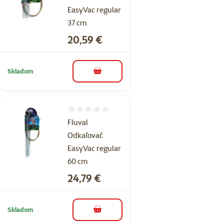
EasyVac regular
37 cm
Cena
20,59 €
Skladom
do košíka
Hodnotenie 0%
Fluval
Odkaľovač
EasyVac regular
60 cm
Cena
24,79 €
Skladom
do košíka