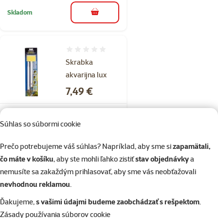
Skladom
do košíka
Hodnotenie 0%
Skrabka
akvarijna lux
Cena
7,49 €
Skladom
Súhlas so súbormi cookie
do košíka
Prečo potrebujeme váš súhlas? Napríklad, aby sme si
zapamätali,
1×
čo máte v košíku
, aby ste mohli ľahko zistiť
stav objednávky
a
Hodnotenie 100%, počet hodnotení: 1
hodnotenie
nemusíte sa zakaždým prihlasovať, aby sme vás neobťažovali
Fluval Odkaľovač
nevhodnou reklamou
.
EasyVac mini
Ďakujeme,
s vašimi údajmi budeme zaobchádzať s rešpektom
.
Cena
10,29 €
Zásady používania súborov cookie