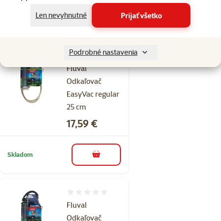
Len nevyhnutné
Prijať všetko
Skladom
do košíka
Podrobné nastavenia
Hodnotenie 0%
Fluval
Odkaľovač
EasyVac regular
25 cm
Cena
17,59 €
Skladom
do košíka
Hodnotenie 0%
Fluval
Odkaľovač