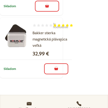
Skladom
do košíka
1×
Hodnotenie 100%, počet hodnotení: 1
hodnotenie
Bakker stierka
magnetická plávajúca
veľká
Cena
32,99 €
Skladom
do košíka