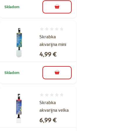
Skladom
do košíka
Hodnotenie 0%
Skrabka
akvarijna mini
Cena
4,99 €
Skladom
do košíka
Hodnotenie 0%
Skrabka
akvarijna velka
Cena
6,99 €