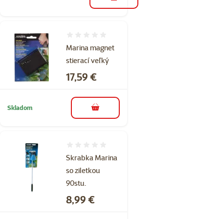
do košíka
Hodnotenie 0%
Marina magnet
stierací veľký
Cena
17,59 €
Skladom
do košíka
Hodnotenie 0%
Skrabka Marina
so ziletkou
90stu.
Cena
8,99 €