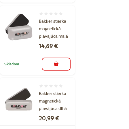
Hodnotenie 0%
Bakker stierka
magnetická
plávajúca malá
Cena
14,69 €
Skladom
do košíka
Hodnotenie 0%
Bakker stierka
magnetická
plavájúca dlhá
Cena
20,99 €