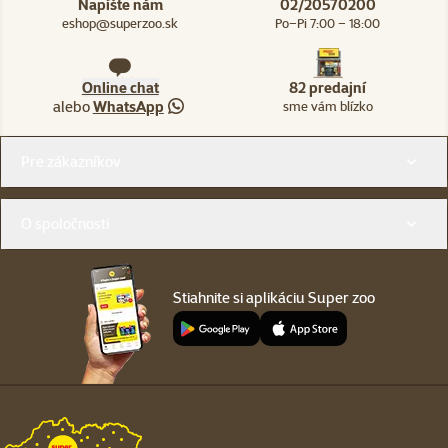
Napíšte nám
02/20570200
eshop@superzoo.sk
Po–Pi 7:00 – 18:00
Online chat
82 predajní
alebo
WhatsApp
sme vám blízko
Menu v pätičke
Pre zákazníkov
O spoločnosti
Stiahnite si aplikáciu Super zoo