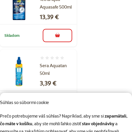
Aquasafe 500ml
Cena
13,39 €
Skladom
do košíka
Hodnotenie 0%
Sera Aquatan
50ml
Cena
3,39 €
Skladom
Súhlas so súbormi cookie
do košíka
Prečo potrebujeme váš súhlas? Napríklad, aby sme si
zapamätali,
čo máte v košíku
, aby ste mohli ľahko zistiť
stav objednávky
a
Hodnotenie 0%
nemusíte sa zakaždým prihlasovať, aby sme vás neobťažovali
Sera Bio Nitrivec