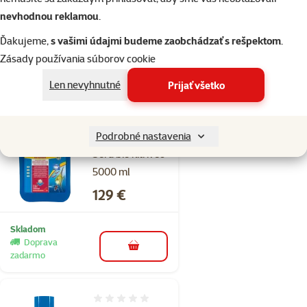
nevhodnou reklamou
.
50 ml
Cena
6,09 €
Ďakujeme,
s vašimi údajmi budeme zaobchádzať s rešpektom
.
Zásady používania súborov cookie
Skladom
Len nevyhnutné
Prijať všetko
do košíka
Podrobné nastavenia
Hodnotenie 0%
Sera bio nitrivec
5000 ml
Cena
129 €
Skladom
Doprava
do košíka
zadarmo
Hodnotenie 0%