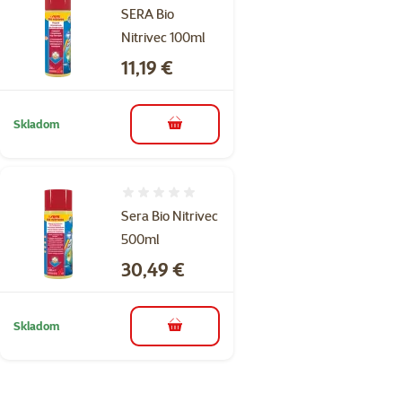
SERA Bio
Nitrivec 100ml
Cena
11,19 €
Skladom
do košíka
Hodnotenie 0%
Sera Bio Nitrivec
500ml
Cena
30,49 €
Skladom
do košíka