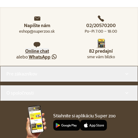
Napíšte nám
02/20570200
eshop@superzoo.sk
Po–Pi 7:00 – 18:00
Online chat
82 predajní
alebo
WhatsApp
sme vám blízko
Menu v pätičke
Pre zákazníkov
O spoločnosti
Stiahnite si aplikáciu Super zoo