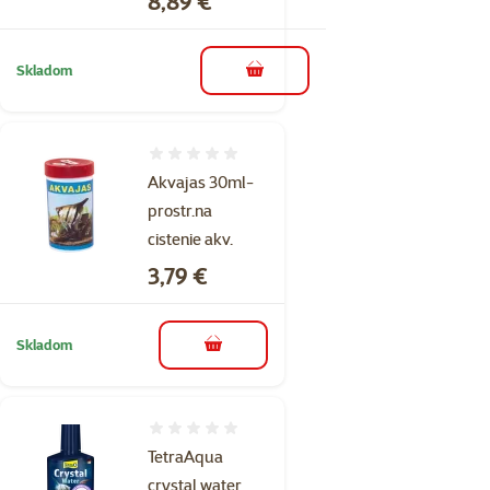
8,89 €
Skladom
do košíka
Hodnotenie 0%
Akvajas 30ml-
prostr.na
cistenie akv.
Cena
3,79 €
Skladom
do košíka
Hodnotenie 0%
TetraAqua
crystal water