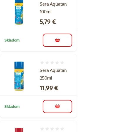
Sera Aquatan
100ml
Cena
5,79 €
Skladom
do košíka
Hodnotenie 0%
Sera Aquatan
250ml
Cena
11,99 €
Skladom
do košíka
Hodnotenie 0%