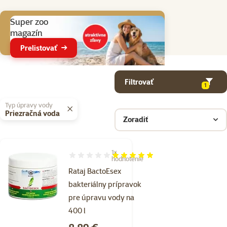
Aktuálne akcie
Super zoo
magazín
Prelistovať
Parametrický filter
Vybrané filtre
Produkty v kategorii Čistenie akvária a úprava vody
Filtrovať
1
Typ úpravy vody
Priezračná voda
Zoradiť
1×
Hodnotenie 100%, počet hodnotení: 1
hodnotenie
Rataj BactoEsex
bakteriálny prípravok
pre úpravu vody na
400 l
Cena