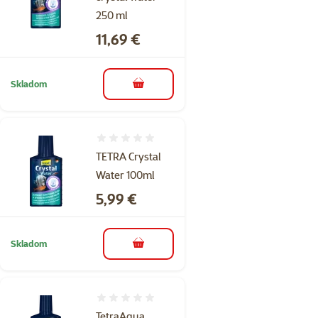
250 ml
Cena
11,69 €
Skladom
do košíka
Hodnotenie 0%
TETRA Crystal
Water 100ml
Cena
5,99 €
Skladom
do košíka
Hodnotenie 0%
TetraAqua