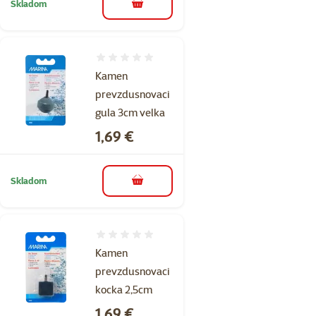
Skladom
do košíka
Hodnotenie 0%
Kamen
prevzdusnovaci
gula 3cm velka
Cena
1,69 €
Skladom
do košíka
Hodnotenie 0%
Kamen
prevzdusnovaci
kocka 2,5cm
Cena
1,69 €