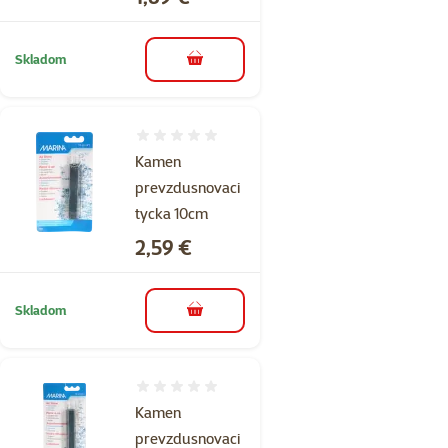
Skladom
do košíka
Hodnotenie 0%
Kamen
prevzdusnovaci
tycka 10cm
Cena
2,59 €
Skladom
do košíka
Hodnotenie 0%
Kamen
prevzdusnovaci