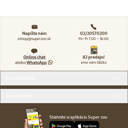
Napíšte nám
02/20570200
eshop@superzoo.sk
Po–Pi 7:00 – 18:00
Online chat
82 predajní
alebo
WhatsApp
sme vám blízko
Menu v pätičke
Pre zákazníkov
O spoločnosti
Stiahnite si aplikáciu Super zoo