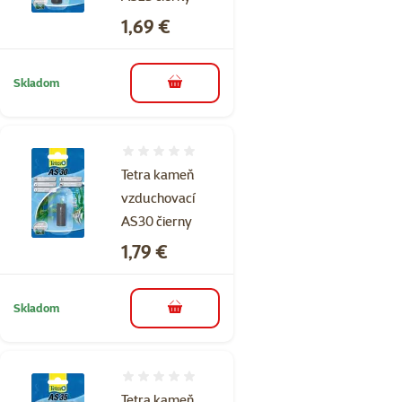
Cena
1,69 €
Skladom
do košíka
Hodnotenie 0%
Tetra kameň
vzduchovací
AS30 čierny
Cena
1,79 €
Skladom
do košíka
Hodnotenie 0%
Tetra kameň