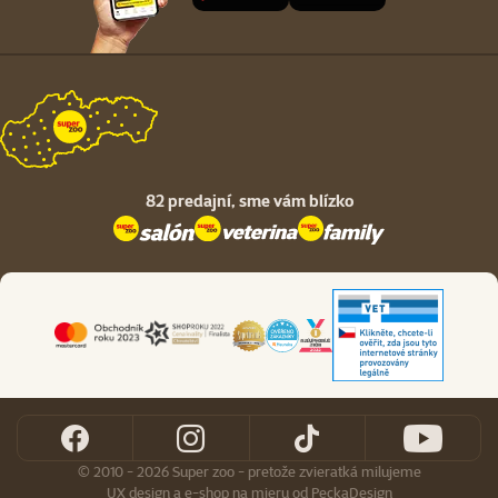
82 predajní,
sme vám blízko
© 2010 - 2026 Super zoo - pretože zvieratká milujeme
UX design
a
e-shop na mieru
od
PeckaDesign