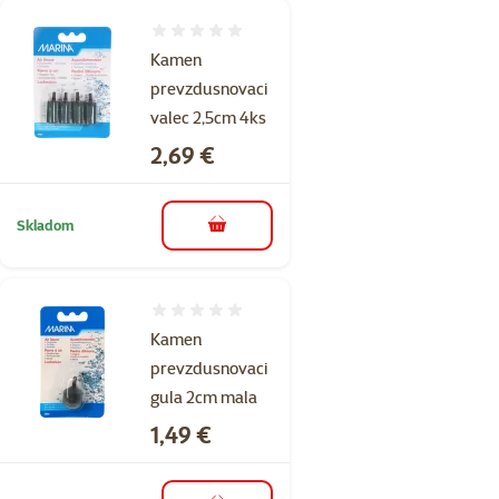
Hodnotenie 0%
Kamen
prevzdusnovaci
valec 2,5cm 4ks
Cena
2,69 €
Skladom
do košíka
Hodnotenie 0%
Kamen
prevzdusnovaci
gula 2cm mala
Cena
1,49 €