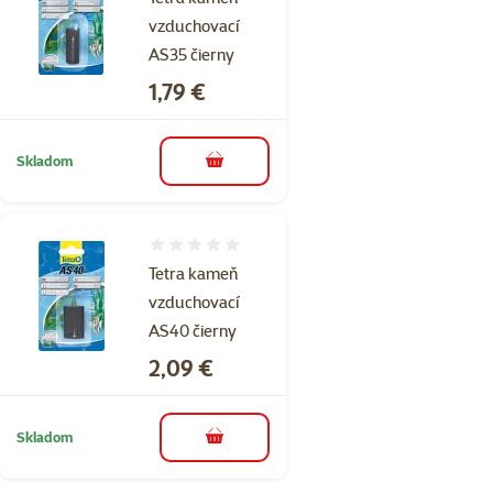
vzduchovací
AS35 čierny
Cena
1,79 €
Skladom
do košíka
Hodnotenie 0%
Tetra kameň
vzduchovací
AS40 čierny
Cena
2,09 €
Skladom
do košíka