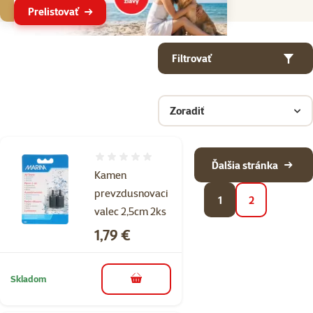
Prelistovať
Parametrický filter
Vybrané filtre
Produkty v kategorii Vzduchovacie kamene
Filtrovať
Zoradiť
Hodnotenie 0%
Ďalšia stránka
Kamen
prevzdusnovaci
1
2
valec 2,5cm 2ks
Cena
1,79 €
Skladom
do košíka