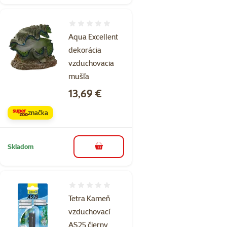
Hodnotenie 0%
Aqua Excellent
dekorácia
vzduchovacia
mušľa
Cena
13,69 €
značka
Skladom
do košíka
Hodnotenie 0%
Tetra Kameň
vzduchovací
AS25 čierny