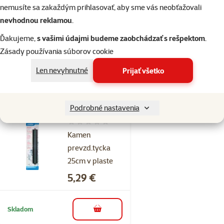
nemusíte sa zakaždým prihlasovať, aby sme vás neobťažovali
Kamen
nevhodnou reklamou
.
prevzd.tyCka
14cm v plaste
Ďakujeme,
s vašimi údajmi budeme zaobchádzať s rešpektom
.
Cena
4,19 €
Zásady používania súborov cookie
Len nevyhnutné
Prijať všetko
Skladom
do košíka
Podrobné nastavenia
Hodnotenie 0%
Kamen
prevzd.tycka
25cm v plaste
Cena
5,29 €
Skladom
do košíka