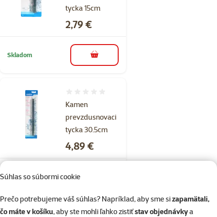
tycka 15cm
Cena
2,79 €
Skladom
do košíka
Hodnotenie 0%
Kamen
prevzdusnovaci
tycka 30.5cm
Cena
4,89 €
Súhlas so súbormi cookie
Skladom
do košíka
Prečo potrebujeme váš súhlas? Napríklad, aby sme si
zapamätali,
čo máte v košíku
, aby ste mohli ľahko zistiť
stav objednávky
a
Hodnotenie 0%