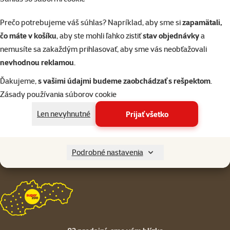
Online chat
82 predajní
alebo
WhatsApp
sme vám blízko
Prečo potrebujeme váš súhlas? Napríklad, aby sme si
zapamätali,
čo máte v košíku
, aby ste mohli ľahko zistiť
stav objednávky
a
Menu v pätičke
Pre zákazníkov
nemusíte sa zakaždým prihlasovať, aby sme vás neobťažovali
nevhodnou reklamou
.
O spoločnosti
Ďakujeme,
s vašimi údajmi budeme zaobchádzať s rešpektom
.
Zásady používania súborov cookie
Len nevyhnutné
Prijať všetko
Stiahnite si aplikáciu Super zoo
Podrobné nastavenia