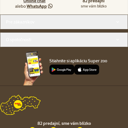
Online chat
82 predajní
alebo
WhatsApp
sme vám blízko
Menu v pätičke
Pre zákazníkov
O spoločnosti
Stiahnite si aplikáciu Super zoo
82 predajní,
sme vám blízko