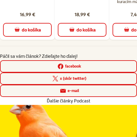
kuracím m
16,99 €
18,99 €
7,4
do košíka
do košíka
do
Páčil sa vám článok? Zdieľajte ho ďalej!
facebook
x (skôr twitter)
e-mail
Ďalšie články Podcast