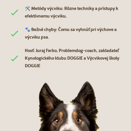
🛠️ Metódy výcviku: Rôzne techniky a prístupy k
efektívnemu výcviku.
🐾 Bežné chyby: Čomu sa vyhnúť pri výchove a
výcviku psa.
Hosť: Juraj Ferko, Problemdog-coach, zakladateľ
Kynologického klubu DOGGIE a Výcvikovej školy
DOGGIE