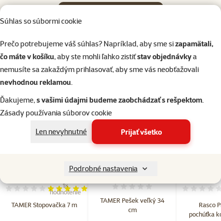
Počúvať na Apple podcast
Súhlas so súbormi cookie
Prečo potrebujeme váš súhlas? Napríklad, aby sme si
zapamätali,
čo máte v košíku
, aby ste mohli ľahko zistiť
stav objednávky
a
nemusíte sa zakaždým prihlasovať, aby sme vás neobťažovali
nevhodnou reklamou
.
Pozrieť na YouTube
Ďakujeme,
s vašimi údajmi budeme zaobchádzať s rešpektom
.
O epizóde
Zásady používania súborov cookie
Len nevyhnutné
Prijať všetko
Podrobné nastavenia
1×
Hodnotenie 0%
Hodnotenie 100%, počet hodnotení: 1
hodnotenie
TAMER Pešek veľký 34
TAMER Stopovačka 7 m
Rasco 
cm
pochúťka ko