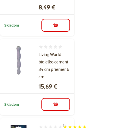
Cena
8,49 €
Skladom
do košíka
Hodnotenie 0%
Living World
bidielko cement
34 cm priemer 6
cm
Cena
15,69 €
Skladom
do košíka
1×