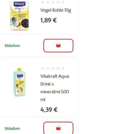
Hodnotenie 0%
Vogel Kohle 10g
Cena
1,89 €
Skladom
do košíka
Hodnotenie 0%
Vitakraft Aqua
Drink s
minerálmi 500
ml
Cena
4,39 €
Skladom
do košíka