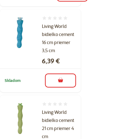
Hodnotenie 0%
Living World
bidielko cement
16 cm priemer
3,5 cm
Cena
6,39 €
Skladom
do košíka
Hodnotenie 0%
Living World
bidielko cement
21 cm priemer 4
cm