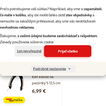
2×
Hodnotenie 100%, počet hodnotení: 2
hodnotenie
Prečo potrebujeme váš súhlas? Napríklad, aby sme si
zapamätali,
KAY kliešte na
čo máte v košíku
, aby ste mohli ľahko zistiť
stav objednávky
a
pazúriky XS 10 cm
nemusíte sa zakaždým prihlasovať, aby sme vás neobťažovali
Cena
5,99 €
nevhodnou reklamou
.
značka
Ďakujeme,
s vašimi údajmi budeme zaobchádzať s rešpektom
.
Zásady používania súborov cookie
Skladom
Len nevyhnutné
Prijať všetko
do košíka
1×
Podrobné nastavenia
Hodnotenie 100%, počet hodnotení: 1
hodnotenie
KAY kliešte na
pazúriky S 12,5 cm
Cena
6,99 €
značka