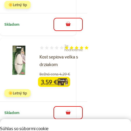
☀️Letný tip
Skladom
do košíka
2×
Hodnotenie 100%, počet hodnotení: 2
hodnotenie
Kost sepiova velka s
drziakom
Bežná cena 4,29 €
3,59 €
family
cena
☀️Letný tip
Skladom
do košíka
Súhlas so súbormi cookie