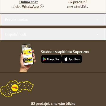
Online chat
82 predajní
alebo
WhatsApp
sme vám blízko
Menu v pätičke
Pre zákazníkov
O spoločnosti
Stiahnite si aplikáciu Super zoo
82 predajní,
sme vám blízko