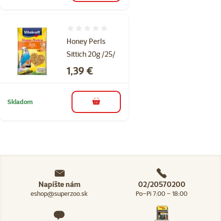
Hodnotenie 0%
Honey Perls
Sittich 20g /25/
Cena
1,39 €
Skladom
do košíka
Napíšte nám
02/20570200
eshop@superzoo.sk
Po–Pi 7:00 – 18:00