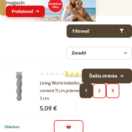
magazín
Prelistovať
Parametrický filter
Vybrané filtre
Produkty v kategorii Starostlivosť o papagáje
Filtrovať
Zoradiť
1×
Hodnotenie 80%, počet hodnotení: 1
Ďalšia stránka
hodnotenie
Living World bidielko
cement 11 cm priemer
1
2
3
3 cm
Cena
5,09 €
Skladom
do košíka