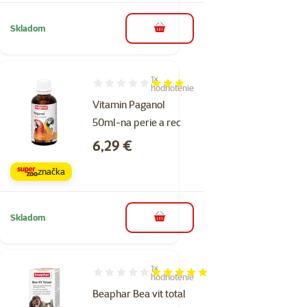
Skladom
do košíka
1×
Hodnotenie 60%, počet hodnotení: 1
hodnotenie
Vitamin Paganol
50ml-na perie a rec
Cena
6,29 €
značka
Skladom
do košíka
1×
Hodnotenie 100%, počet hodnotení: 1
hodnotenie
Beaphar Bea vit total