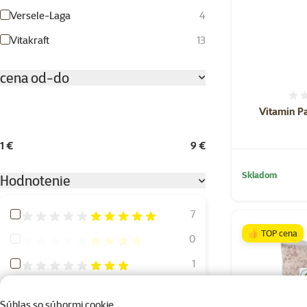
Versele-Laga
4
Vitakraft
13
cena od-do
Vitamin P
1 €
9 €
Skladom
Hodnotenie
Hodnotenie 100%
7
👍 TOP cena
Hodnotenie 80%
0
Hodnotenie 60%
1
Hodnotenie 40%
0
Súhlas so súbormi cookie