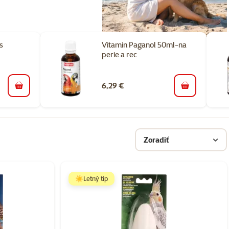
s
Vitamin Paganol 50ml-na
perie a rec
6,29 €
do košíka
do košíka
Zoradiť
☀️Letný tip