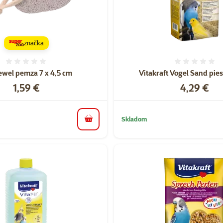
značka
Hodnotenie 0%
Hodnote
Jewel pemza 7 x 4,5 cm
Vitakraft Vogel Sand pie
Cena
Cena
1,59 €
4,29 €
Skladom
do košíka