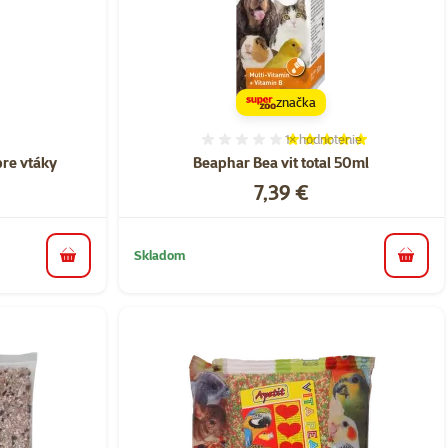
značka
1×
hodnotenie
nie 0%
Hodnotenie 100%, počet h
re vtáky
Beaphar Bea vit total 50ml
Cena
7,39 €
Skladom
do košíka
do koš