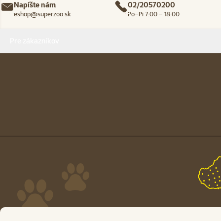
Napíšte nám
02/20570200
eshop@superzoo.sk
Po–Pi 7:00 – 18:00
Menu v pätičke
Pre zákazníkov