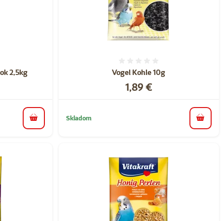
nie 0%
Hodnotenie 0%
sok 2,5kg
Vogel Kohle 10g
Cena
1,89 €
Skladom
do košíka
do koš