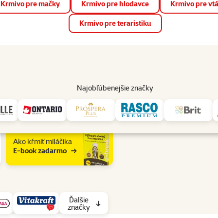
Krmivo pre mačky
Krmivo pre hlodavce
Krmivo pre vt
📱 Stiahnite si novú aplikáciu Super zoo.
Viac informácií
Krmivo pre teraristiku
op
Akcie a zľavy
Predajne
Služby
Poradňa
Pomáh
82
Najobľúbenejšie značky
Ako kŕmiť miláčika
E-book zadarmo
Ďalšie
značky