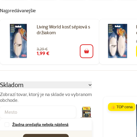
Najpredávanejšie
Living World kosť sépiová s
držiakom
3,29 €
1,99 €
do košíka
Parametrický filter
Vybrané filtre
Skladom
Zobrazí tovar, ktorý je na sklade vo vybranom
obchode.
Produkty v kateg
👍 TOP cena
Žiadna predajňa nebola nájdená
Značky