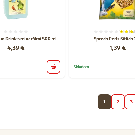
1×
hodnot
Hodnotenie 0%
Hodnoten
qua Drink s minerálmi 500 ml
Sprech Perls Sittich
Cena
Cena
4,39 €
1,39 €
Skladom
do košíka
1
2
3