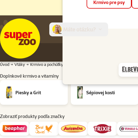
Krmivo pre psy
Máte otázku?
E-sh
Úvod
Vtáky
Krmivo a pochúťky pre vtáky
Doplnkové krmivo a vitamíny
Podkategória
Piesky a Grit
Sépiovej kosti
Zobraziť produkty podľa značky