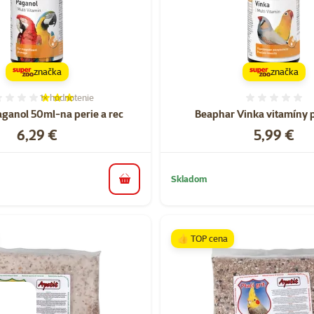
značka
značka
1×
hodnotenie
Hodnotenie 60%, počet hodnotení: 1
Hodnote
aganol 50ml-na perie a rec
Beaphar Vinka vitamíny p
Cena
Cena
6,29 €
5,99 €
Skladom
do košíka
👍 TOP cena