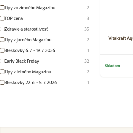
Tipy zo zimného Magazínu
2
TOP cena
3
Zdravie a starostlivosť
35
Vitakraft A
Tipy z jarného Magazínu
2
Bleskovky 6. 7. - 19. 7. 2026
1
Early Black Friday
32
Skladom
Tipy z letného Magazínu
2
Bleskovky 22. 6. - 5. 7. 2026
1