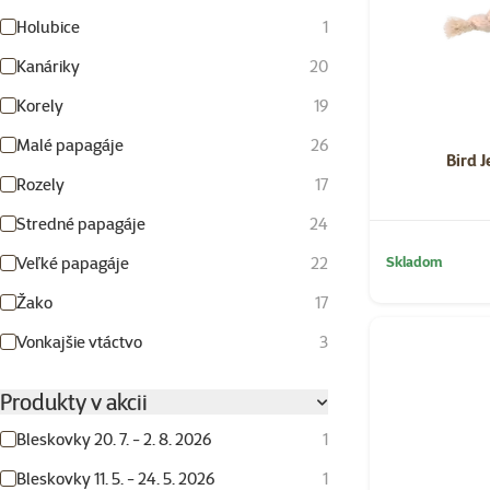
Holubice
1
Kanáriky
20
Korely
19
Malé papagáje
26
Bird 
Rozely
17
Stredné papagáje
24
Skladom
Veľké papagáje
22
Žako
17
Vonkajšie vtáctvo
3
Produkty v akcii
Bleskovky 20. 7. - 2. 8. 2026
1
Bleskovky 11. 5. - 24. 5. 2026
1