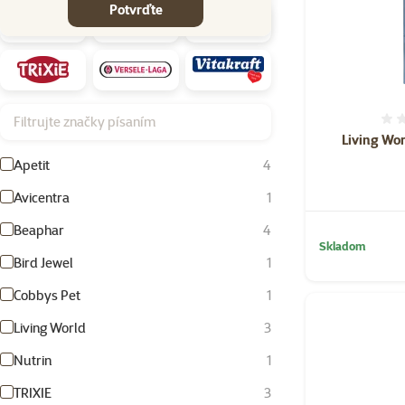
Potvrďte
Filtrujte značky písaním
Living Wor
Apetit
4
Avicentra
1
Beaphar
4
Skladom
Bird Jewel
1
Cobbys Pet
1
Living World
3
Nutrin
1
TRIXIE
3