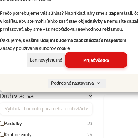
Hodnotenie 20%
0
Prečo potrebujeme váš súhlas? Napríklad, aby sme si
zapamätali, č
v košíku
, aby ste mohli ľahko zistiť
stav objednávky
a nemusíte sa z
Zloženie
prihlasovať, aby sme vás neobťažovali
nevhodnou reklamou
.
Med
2
Ďakujeme,
s vašimi údajmi budeme zaobchádzať s rešpektom
.
APET
Minerály
4
Zásady používania súborov cookie
Obilniny
1
Len nevyhnutné
Prijať všetko
Vitamíny
1
Íl
1
Skladom
Podrobné nastavenia
Druh vtáctva
Vyhľadať hodnotu parametra druh vtáctva
Andulky
23
Drobné exoty
24